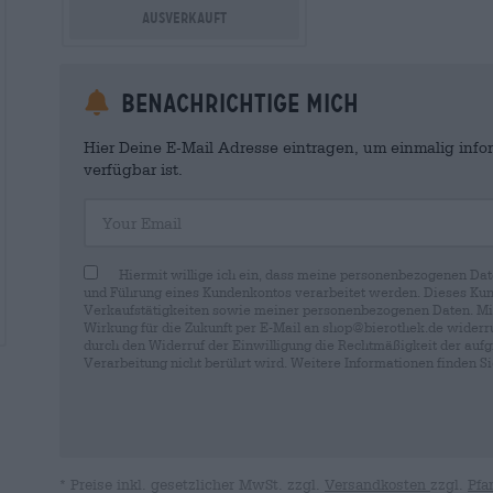
Ausverkauft
Benachrichtige mich
Hier Deine E-Mail Adresse eintragen, um einmalig infor
verfügbar ist.
Your Email
Hiermit willige ich ein, dass meine personenbezogenen Dat
und Führung eines Kundenkontos verarbeitet werden. Dieses Kun
Verkaufstätigkeiten sowie meiner personenbezogenen Daten. Mir i
Wirkung für die Zukunft per E-Mail an shop@bierothek.de widerru
durch den Widerruf der Einwilligung die Rechtmäßigkeit der aufg
Verarbeitung nicht berührt wird. Weitere Informationen finden S
* Preise inkl. gesetzlicher MwSt. zzgl.
Versandkosten
zzgl.
Pfa