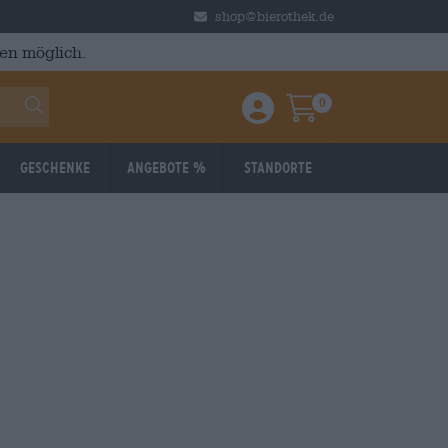
shop@bierothek.de
en möglich.
0
Einloggen / Anmelden
Warenkorb
Geschenke
Angebote %
Standorte