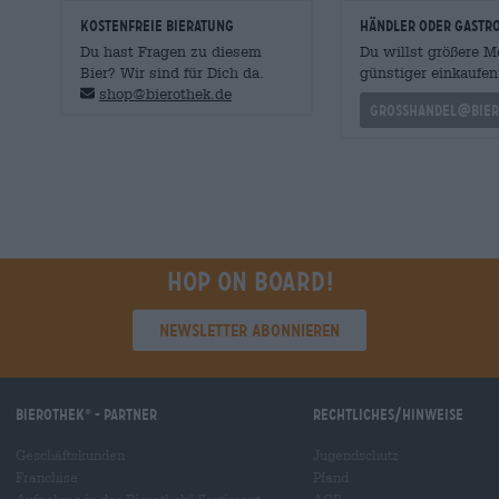
KOSTENFREIE BIERATUNG
Händler oder Gastr
Du hast Fragen zu diesem
Du willst größere 
Bier? Wir sind für Dich da.
günstiger einkaufen
shop@bierothek.de
grosshandel@bier
Hop on board!
Newsletter abonnieren
Bierothek
- Partner
Rechtliches/Hinweise
®
Geschäftskunden
Jugendschutz
Franchise
Pfand
Aufnahme in das Bierothek
-Sortiment
AGB
®