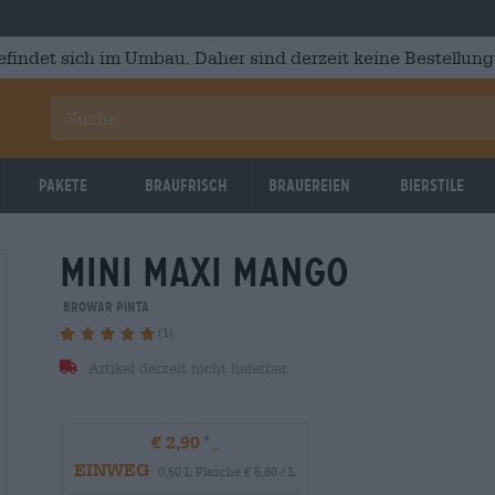
efindet sich im Umbau. Daher sind derzeit keine Bestellung
Pakete
Braufrisch
Brauereien
Bierstile
mini maxi mango
Browar Pinta
(1)
Artikel derzeit nicht lieferbar
€ 2,90
EINWEG
0,50 L Flasche € 5,80 / L