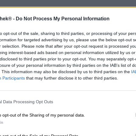
Beschreibung
Infos
Bewertungen
(1)
thek® -
Do Not Process My Personal Information
to opt-out of the sale, sharing to third parties, or processing of your per
Locker flockig!
formation for targeted advertising by us, please use the below opt-out s
r selection. Please note that after your opt-out request is processed y
Manchmal muss es einfach etwas leichtes sein. Für sol
eing interest-based ads based on personal information utilized by us or
der polnischen Browar Pinta. Die Jungs haben ein leich
disclosed to third parties prior to your opt-out. You may separately opt-
kreiert. Statt mit Prozenten punktet das fruchtige Ale 
losure of your personal information by third parties on the IAB’s list of
zuletzt von dem frischen Mango- und Maracuja-Püree st
. This information may also be disclosed by us to third parties on the
IA
Mango ist eine frische Fruchtoffenbarung, die sofort für
Participants
that may further disclose it to other third parties.
Und das ganz ohne Alkohol!
Mini Maxi Mango präsentiert sich in der sonnengelben 
verströmt beim Einschenken einen ganz ähnlichen Duft: S
l Data Processing Opt Outs
einen Hauch Haferflocken und eine subtile Zitrusnote. 
Dufterlebnis und macht Lust auf den ersten Schluck. Dies
o opt-out of the Sharing of my personal data.
geballten Ladung Mango: Der Antrunk fühlt sich fast so
In
frischen Mangosaft. Süß, fruchtig und leicht cremig. Ein
mit sich, die Hefe verleiht dem Bier eine schöne Würze. D