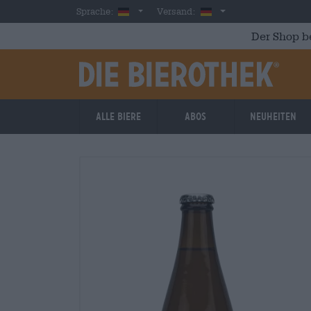
Skip to main content
German
Deutschland
Sprache:
Versand:
Der Shop b
Alle Biere
Abos
Neuheiten