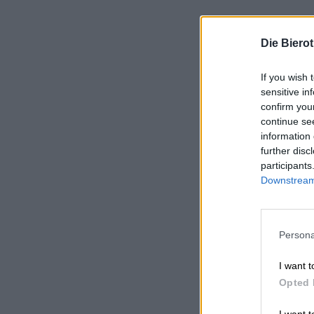
Die Biero
If you wish 
sensitive in
confirm you
continue se
information 
further disc
participants
Downstream 
Persona
I want t
Opted 