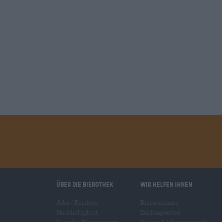
Über die Bierothek
Wir helfen Ihnen
Jobs / Karriere
Bierseminare
Nachhaltigkeit
Zahlungsarten
Soziales Engagement
Versand
/
International