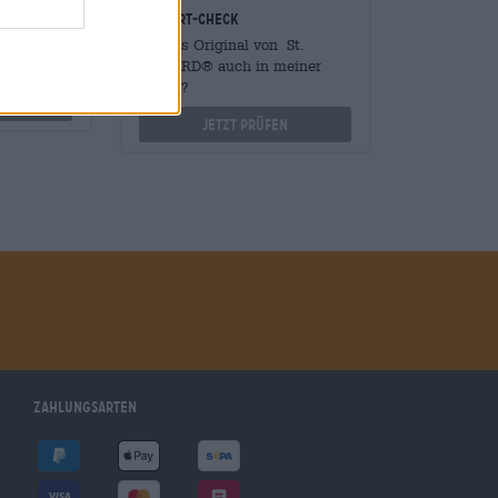
onomen
Vor-Ort-Check
Mengen
Gibt es Original von St.
?
ERHARD® auch in meiner
Filiale?
othek.de
Jetzt prüfen
Zahlungsarten