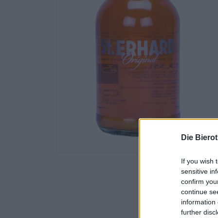
Die Biero
If you wish 
sensitive in
confirm you
continue se
information 
further disc