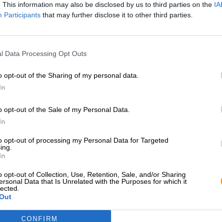
. This information may also be disclosed by us to third parties on the
IA
* Preise inkl. gesetzlicher MwSt. zzgl.
Versandkosten
zzgl.
Pfa
Participants
that may further disclose it to other third parties.
Beschreibung
Infos
Bewertungen
(22)
l Data Processing Opt Outs
Das Original. Zu oft wird dieser Begriff nur mit dem Ursp
halbe Wahrheit. Was ein Original stattdessen wirklich au
o opt-out of the Sharing of my personal data.
unverwechselbarer Charakter. Den hat das St. ERHARD
®
In
Allein der Blick auf die transparente Steinieflasche offen
Unikat. Ein weiterer Vorteil - um die kräftige bernstei
o opt-out of the Sale of my Personal Data.
Kellerbier gar nicht erst eingeschenkt werden. Wichtig
In
Design Award 2014) ist aber immer noch der Inhalt. U
etwas untypisch daher. Schon während der Geruchspro
to opt-out of processing my Personal Data for Targeted
die sich anschließend auch im Mundraum entfalten. Die
ing.
zurückhaltende Süße, während der Aromahopfen eine au
In
ist das St. Erhard
Original ein eher zurückhaltender Zeit
®
perfekt für warme Sommertage in einer gemütlichen U
o opt-out of Collection, Use, Retention, Sale, and/or Sharing
ersonal Data that Is Unrelated with the Purposes for which it
lected.
Hier haben wir das St. ERHARD
Original beim Virtuelle
®
Out
CONFIRM