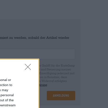
miert zu werden, sobald der Artikel wieder
en von Bierothek Marketplace GmbH für die Erstellung
denkonto dient der Übersicht und Steuerung meiner
st bewusst, dass ich diese Einwilligung jederzeit mit
fen kann. Wir setzen Sie davon in Kenntnis, dass
sonal or
rund der Einwilligung bis zum Widerruf erfolgten
ie in unserer
Datenschutzerklärung
.
ection to
ou may
 personal
Anmeldung
out of the
 downstream