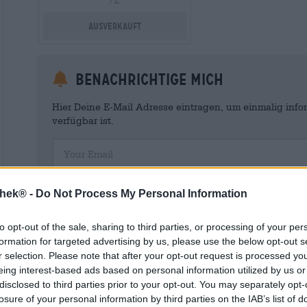
/ L
Ausverkauft
Benachrichtige mich
Hier Deine E-Mail Adresse eintragen, um einmalig infor
verfügbar ist.
Your Email
Hiermit willige ich ein, dass meine personenbezogenen Dat
thek® -
Do Not Process My Personal Information
und Führung eines Kundenkontos verarbeitet werden. Dieses Kun
Verkaufstätigkeiten sowie meiner personenbezogenen Daten. Mir i
Wirkung für die Zukunft per E-Mail an shop@bierothek.de widerru
to opt-out of the sale, sharing to third parties, or processing of your per
durch den Widerruf der Einwilligung die Rechtmäßigkeit der aufg
Verarbeitung nicht berührt wird. Weitere Informationen finden S
formation for targeted advertising by us, please use the below opt-out s
r selection. Please note that after your opt-out request is processed y
eing interest-based ads based on personal information utilized by us or
disclosed to third parties prior to your opt-out. You may separately opt-
losure of your personal information by third parties on the IAB’s list of