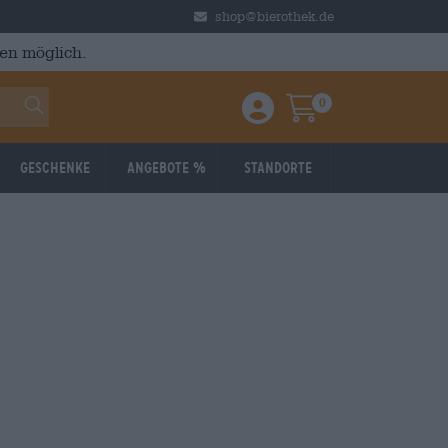
shop@bierothek.de
en möglich.
0
Einloggen / Anmelden
Warenkorb
Geschenke
Angebote %
Standorte