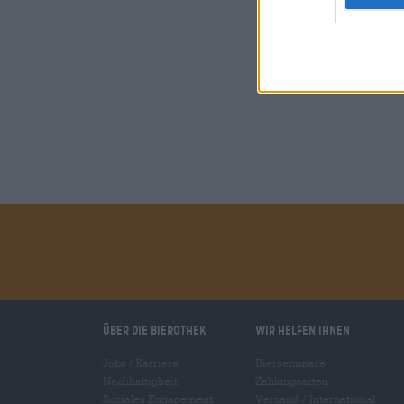
Über die Bierothek
Wir helfen Ihnen
Jobs / Karriere
Bierseminare
Nachhaltigkeit
Zahlungsarten
Soziales Engagement
Versand
/
International