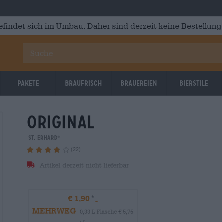
efindet sich im Umbau. Daher sind derzeit keine Bestellung
Pakete
Braufrisch
Brauereien
Bierstile
original
St. ERHARD
®
(22)
Artikel derzeit nicht lieferbar
€ 1,90
MEHRWEG
0,33 L Flasche € 5,76