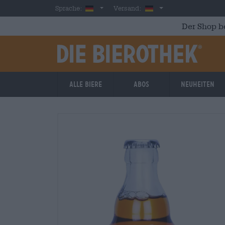
Skip to main content
German
Deutschland
Sprache:
Versand:
Der Shop b
Alle Biere
Abos
Neuheiten