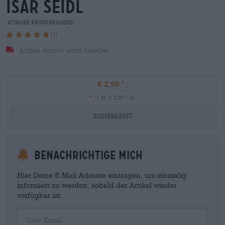
isar seidl
Ayinger Privatbrauerei
(1)
Artikel derzeit nicht lieferbar
€ 2,90
-
1 St. € 2,90 / St.
Ausverkauft
Benachrichtige mich
Hier Deine E-Mail Adresse eintragen, um einmalig
informiert zu werden, sobald der Artikel wieder
verfügbar ist.
Your Email