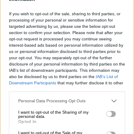
mit Hingabe und Leidenschaft pflegen. In Bayern ist mit
dem Getränk Bier ein ganzes Lebensgefühl verbunden:
If you wish to opt-out of the sale, sharing to third parties, or
Die Freude sich im Sommer mit seinen Liebsten im
processing of your personal or sensitive information for
Biergarten oder auf dem Keller zu treffen und bei
targeted advertising by us, please use the below opt-out
ausgelassenen Gesprächen zünftig zu essen, die
section to confirm your selection. Please note that after your
Diskussionen und Debatten donnerstags beim
opt-out request is processed you may continue seeing
Stammtisch, der Duft von gegrilltem Steak und
interest-based ads based on personal information utilized by
Bratwürsten, Feierlichkeiten wie Kirchweih oder
Fasching, zu denen verlockende Gerüche von
us or personal information disclosed to third parties prior to
Zuckerwatte, frischem Gebäck und Makrele durch die
your opt-out. You may separately opt-out of the further
Luft wabern und das extra für den jeweiligen Anlass
disclosure of your personal information by third parties on the
gebraute Festbier zum Anstoßen verlockt, ein Absacker in
IAB’s list of downstream participants. This information may
der dicht gepackten Schwemme der Lieblingsbrauerei
also be disclosed by us to third parties on the
IAB’s List of
oder die zehrende Fastenzeit, die sich durch das feine
Downstream Participants
that may further disclose it to other
Bockbier gar nicht so sehr nach Verzicht anfühlt.
third parties.
Bier ist unser Lebenselixier und es macht am meisten
Personal Data Processing Opt Outs
Spaß, wenn zu, Biergenuss Duft, Aussehen, Klang und
Geschmack gehören. Die optimale Art und Weise ein Bier
I want to opt-out of the Sharing of my
standesgemäß zu verkosten ist daher mit einem
personal data.
Opted In
passenden Glas verbunden. Für zünftige und
bodenständige Biere aller Art empfehlen wir Euch den
I want to opt-out of the Sale of my
Glaskrug Isar Seidl aus dem Hause Ayinger. Der mit