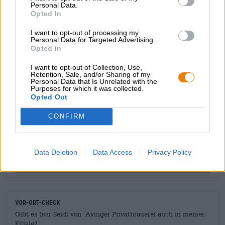
Personal Data.
schickem Druck versehene Krug präsentiert das Bier in all
Opted In
seiner Pracht, gibt den Aromen Raum zur Entfaltung,
verströmt den Duft grandios und klingt beim Prosten ganz
I want to opt-out of processing my
Personal Data for Targeted Advertising.
nach Biergarten.
Opted In
I want to opt-out of Collection, Use,
Retention, Sale, and/or Sharing of my
Personal Data that Is Unrelated with the
KOSTENFREIE BIERATUNG
Purposes for which it was collected.
Du hast Fragen zu diesem Bier? Wir sind für Dich da.
Opted Out
shop@bierothek.de
CONFIRM
Händler oder Gastronomen
Du willst größere Mengen günstiger einkaufen?
Data Deletion
Data Access
Privacy Policy
grosshandel@bierothek.de
Vor-Ort-Check
Gibt es Isar Seidl von Ayinger Privatbrauerei auch in meiner
Filiale?