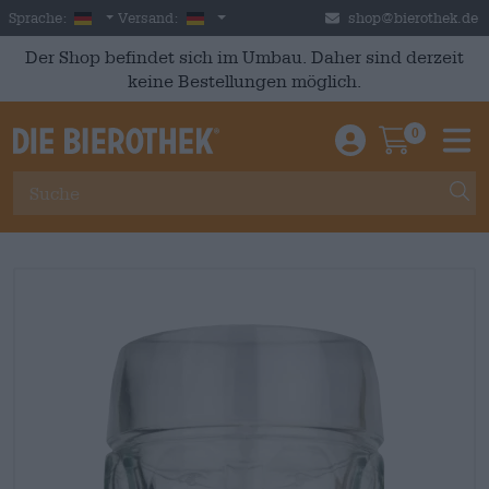
Skip to main content
German
Deutschland
Sprache:
Versand:
shop@bierothek.de
Der Shop befindet sich im Umbau. Daher sind derzeit
keine Bestellungen möglich.
0
Einloggen / An
Warenkor
M