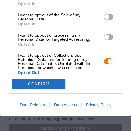
Opted In
durchaus sein, dass er mit Voranschreiten der Zeit immer
besser wird. Basis für das Experiment ist ein nach
I want to opt-out of the Sale of my
Bananenbrot und Karamell duftendes Bier, das schon jetzt
Personal Data.
mit wuchtigem Körper und herrlich fruchtigem Aroma
Opted In
punktet. Wir haben bereits einige Exemplare im Keller
stehen und sind gespannt, wo diese Reise hinführt
I want to opt-out of processing my
Personal Data for Targeted Advertising.
Opted In
Happy Birthday Bayerisch Nizza!
I want to opt-out of Collection, Use,
Retention, Sale, and/or Sharing of my
Personal Data that Is Unrelated with the
Purposes for which it was collected.
Opted Out
KOSTENFREIE BIERATUNG
CONFIRM
Du hast Fragen zu diesem Bier? Wir sind für Dich da.
shop@bierothek.de
Data Deletion
Data Access
Privacy Policy
Händler oder Gastronomen
Du willst größere Mengen günstiger einkaufen?
grosshandel@bierothek.de