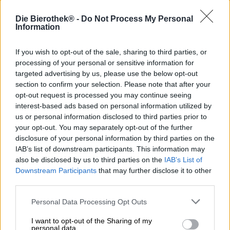
Zehn Jahre Bayerisch Nizza – wenn das mal kein Grund
Die Bierothek® -
Do Not Process My Personal
zum Feiern ist!
Information
Während wir Geburtstage, Jahres- und Namenstage mit
If you wish to opt-out of the sale, sharing to third parties, or
Kuchen, Sekt und Geschenken begehen, gibt es in
processing of your personal or sensitive information for
Brauereien das standesgemäße Festbier. Dieser
targeted advertising by us, please use the below opt-out
besondere Sud wird anlässlich feierlicher Gelegenheiten
section to confirm your selection. Please note that after your
gebraut und ist in der Regel streng limitiert.
opt-out request is processed you may continue seeing
Selbstverständlich gibt es zum zehnten Jubiläum eines
der Publikumslieblinge aus der Feder von Hanscraft & Co.
interest-based ads based on personal information utilized by
auch ein Jubiläumsbier: Christian hat sein
süffiges
us or personal information disclosed to third parties prior to
Clubbier
neu aufgelegt und ihm mittels stattlicher 10,0 %
your opt-out. You may separately opt-out of the further
Alkoholgehalt einen festlichen Glanz verliehen. Doch
disclosure of your personal information by third parties on the
Christian wäre nicht Christian, wenn er es dabei beließe,
IAB’s list of downstream participants. This information may
daher hat er aus dem sanften Weizen Pale Ale einen
also be disclosed by us to third parties on the
IAB’s List of
kraftvollen Weizenbock gemacht, der sich hervorragend
Downstream Participants
that may further disclose it to other
für die Lagerung eignet. Man kann sich eine Dose sichern
third parties.
und sie sofort genießen, man könnte sie aber auch im
eigenen Keller reifen lassen. Aufgrund des hohen
Personal Data Processing Opt Outs
Alkoholgehalts und der speziellen Zusammensetzung der
Zutaten ist der Weizenbock lange über sein
I want to opt-out of the Sharing of my
personal data.
Mindesthaltbarkeitsdatum hinaus köstlich und es kann