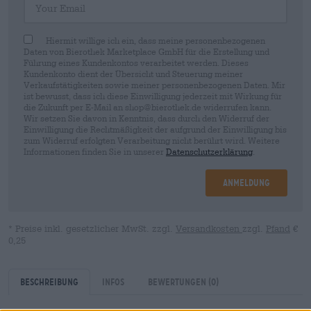
Hiermit willige ich ein, dass meine personenbezogenen
Daten von Bierothek Marketplace GmbH für die Erstellung und
Führung eines Kundenkontos verarbeitet werden. Dieses
Kundenkonto dient der Übersicht und Steuerung meiner
Verkaufstätigkeiten sowie meiner personenbezogenen Daten. Mir
ist bewusst, dass ich diese Einwilligung jederzeit mit Wirkung für
die Zukunft per E-Mail an shop@bierothek.de widerrufen kann.
Wir setzen Sie davon in Kenntnis, dass durch den Widerruf der
Einwilligung die Rechtmäßigkeit der aufgrund der Einwilligung bis
zum Widerruf erfolgten Verarbeitung nicht berührt wird. Weitere
Informationen finden Sie in unserer
Datenschutzerklärung
.
Anmeldung
* Preise inkl. gesetzlicher MwSt. zzgl.
Versandkosten
zzgl.
Pfand
€
0,25
Beschreibung
Infos
Bewertungen
(0)