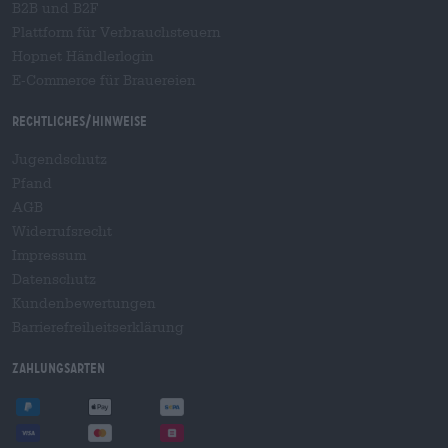
B2B und B2F
Plattform für Verbrauchsteuern
Hopnet Händlerlogin
E-Commerce für Brauereien
Rechtliches/Hinweise
Jugendschutz
Pfand
AGB
Widerrufsrecht
Impressum
Datenschutz
Kundenbewertungen
Barrierefreiheitserklärung
Zahlungsarten