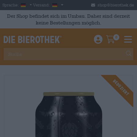
Skip to main content
German
Deutschland
Sprache:
Versand:
shop@bierothek.de
Der Shop befindet sich im Umbau. Daher sind derzeit
keine Bestellungen möglich.
0
Einloggen / An
Warenkor
M
Reduziert