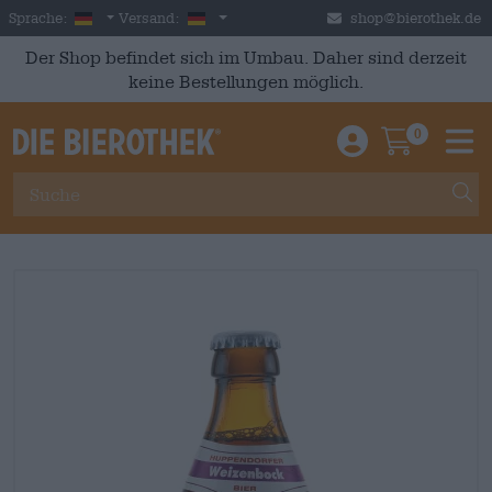
Skip to main content
German
Deutschland
Sprache:
Versand:
shop@bierothek.de
Der Shop befindet sich im Umbau. Daher sind derzeit
keine Bestellungen möglich.
0
Einloggen / An
Warenkor
M