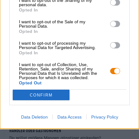
I want to opt-out of the Sharing of my
Schaums. Aus der dichten Schaumpracht steigt ein
personal data.
Weizen-typischer Duft nach Banane auf, der sich in der
Opted In
Nase dann mit den Aromen von in Schokolade
I want to opt-out of the Sale of my
getauchten Rosinen, Toffee und kandiertem Walnüssen
Personal Data.
vereint. Geschmacklich folgt das winterliche Weizen dem
Opted In
olfaktorischen ersten Eindruck und umschmeichelt den
Gaumen mit Noten von ofenfrischem Bananenbrot mit
I want to opt-out of processing my
Nüssen, würziger Hefe und Sahnekaramell. Ein Hauch
Personal Data for Targeted Advertising.
Opted In
grasiger Hopfen und eine kleine Zitrusnote sorgen für
Frische und Kontrast.
I want to opt-out of Collection, Use,
Retention, Sale, and/or Sharing of my
Ein Meisterstück.
Personal Data that Is Unrelated with the
Purposes for which it was collected.
Opted Out
CONFIRM
KOSTENFREIE BIERATUNG
Du hast Fragen zu diesem Bier? Wir sind für Dich da.
shop@bierothek.de
Data Deletion
Data Access
Privacy Policy
Händler oder Gastronomen
Du willst größere Mengen günstiger einkaufen?