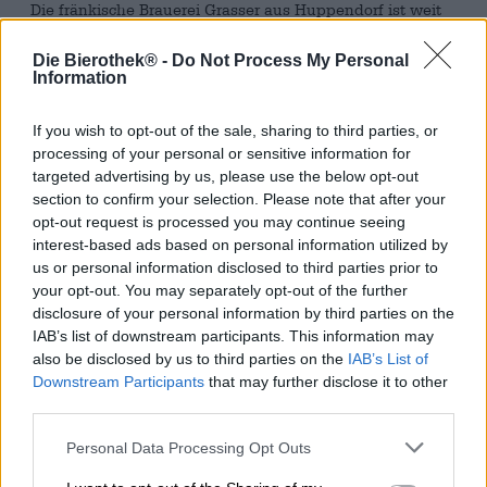
Die fränkische Brauerei Grasser aus Huppendorf ist weit
über die Grenzen Frankens hinaus für ihr
ausgezeichnetes Bier bekannt. Die Brauerei ist seit mehr
Die Bierothek® -
Do Not Process My Personal
als 250 Jahren in Familienhand und legt großen Wert
Information
darauf, die stetig wachsende Fan-Gemeinschaft mit Bier
zu versorgen, das nicht nur hervorragend schmeckt,
If you wish to opt-out of the sale, sharing to third parties, or
sondern auch mit gutem Gewissen genossen werden
processing of your personal or sensitive information for
kann: Die Brauerei hat neben der eigenen Solaranlage
targeted advertising by us, please use the below opt-out
auch eine Hackschnitzelanlage, die mit Hackschnitzeln
section to confirm your selection. Please note that after your
aus regionalen Wäldern rund um die Brauerei betrieben
opt-out request is processed you may continue seeing
wird. Und auch die Rohstoffe für das Bier stammen aus
interest-based ads based on personal information utilized by
der Region: Wasser aus dem Trockental, Hopfen aus der
us or personal information disclosed to third parties prior to
Hallertau und Spalt, Gerste von fränkischen Landwirten.
your opt-out. You may separately opt-out of the further
Unter diesen Voraussetzungen kann das Bier eigentlich
disclosure of your personal information by third parties on the
nur gut werden.
IAB’s list of downstream participants. This information may
also be disclosed by us to third parties on the
IAB’s List of
Und das ist es: Einer unserer Favoriten ist der
Downstream Participants
that may further disclose it to other
Huppendorfer Weizenbock, ein kraftvolles Starkbier mit
third parties.
fränkischem Charakter und schlagfertigen 8,0%
Alkoholgehalt. Die Spezialität aus Huppendorf präsentiert
Personal Data Processing Opt Outs
sich in kupfergoldenem Bernstein im Glas und schmückt
sich mit einer stattlichen Krone leicht getönten, festen