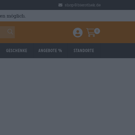
shop@bierothek.de
en möglich.
0
Einloggen / Anmelden
Warenkorb
Geschenke
Angebote %
Standorte