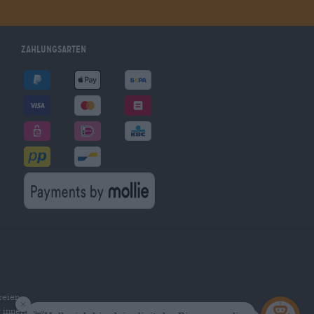
Zahlungsarten
reien
r innerhalb Deutschlands.