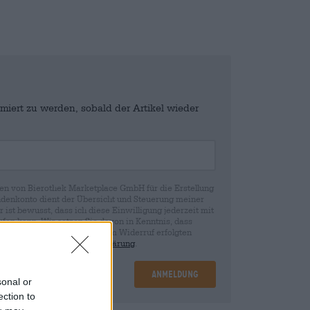
miert zu werden, sobald der Artikel wieder
en von Bierothek Marketplace GmbH für die Erstellung
denkonto dient der Übersicht und Steuerung meiner
st bewusst, dass ich diese Einwilligung jederzeit mit
fen kann. Wir setzen Sie davon in Kenntnis, dass
rund der Einwilligung bis zum Widerruf erfolgten
ie in unserer
Datenschutzerklärung
.
Anmeldung
sonal or
ection to