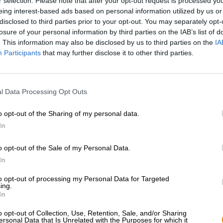
r selection. Please note that after your opt-out request is processed y
* Preise inkl. gesetzlicher MwSt. zzgl.
Versandkosten
zzgl.
Pfa
eing interest-based ads based on personal information utilized by us or
disclosed to third parties prior to your opt-out. You may separately opt-
losure of your personal information by third parties on the IAB’s list of
Beschreibung
Infos
Bewertungen
(1)
. This information may also be disclosed by us to third parties on the
IA
Participants
that may further disclose it to other third parties.
Bierkeller sind das inoffizielle Highlight der fränkische
tiefen, immer gleich kühlen Felsenkellern gelagert und 
l Data Processing Opt Outs
frisch Gezapftes und gönnt sich dazu eine deftige Brotze
beinahe jedem Ort in Franken und der bierdurstige Bes
verschiedenster Lokalitäten. Meist laden die Terrassen
o opt-out of the Sharing of my personal data.
dicken, alten Kastanienbäumen ein und locken mit knus
In
hausgemachten Wurstspezialitäten, eingelegten Käsen, 
zünftigen Kellerbiers
.
o opt-out of the Sale of my Personal Data.
In
Ein besonders süffiges Exemplar dieser Kategorie ist da
Rittmayer. Die fränkische Brauerei hat gleich zwei Bierk
to opt-out of processing my Personal Data for Targeted
Kegelbahn und bodenständigen kulinarischen Genüssen 
ing.
und erfrischt auch an heißen Tagen mit seiner Kompositi
In
und eleganten Hopfenanklängen. Für das kupfern schi
Gerstenmalz und Röstmalz verantwortlich. Das kräftige 
o opt-out of Collection, Use, Retention, Sale, and/or Sharing
Rostbraun und liefert den vollmundigen Malz-Charakter
ersonal Data that Is Unrelated with the Purposes for which it