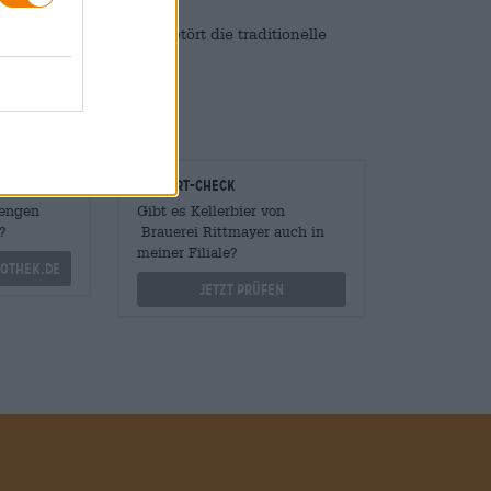
r, aber auch zuhause betört die traditionelle
trinkst!
onomen
Vor-Ort-Check
Mengen
Gibt es Kellerbier von
?
Brauerei Rittmayer auch in
meiner Filiale?
othek.de
Jetzt prüfen