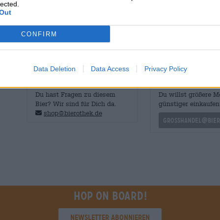
lected.
Out
Besonders gut schmeckt das Kellerbier auf dem Bierkelle
Spezialität alle Sinne. Wohl bekomm’s, ganz egal wo Du 
CONFIRM
Data Deletion
Data Access
Privacy Policy
KOSTENFREIE BIERATUNG
Händler oder Gastr
Du hast Fragen zu diesem
Du willst größere 
Bier? Wir sind für Dich da.
günstiger einkaufen
shop@bierothek.de
grosshandel@bier
Hop on board!
Newsletter abonnieren