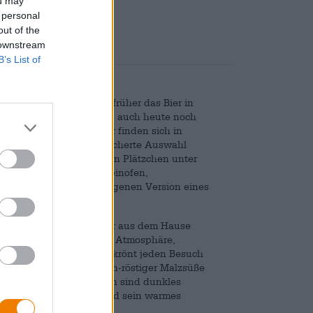
ou may
nd
€ 0,15
 personal
out of the
 downstream
B’s List of
n Genusskultur: Dort, wo früher das Bier in
gereift wurde, trinkt man auch heute noch
it. Biergärten und Keller finden sich in
ucher hat eine breit gefächerte Auswahl
 und Gärten mit schattigen Plätzchen unter
prigem Brot aus dem Steinofen,
gutem Senf und ihrer eigenen Version eines
s Hallerndorfer Kellerbier aus dem Hause
eller, die mit gemütlicher Atmosphäre,
locken. Das Kellerbier krönt jeden Besuch
on aus reifer Frucht, fein-röstiger Malzsüße
mmernde Kastanienbraun sind dunkles
Getreide verleiht dem Sud sein warmes
.