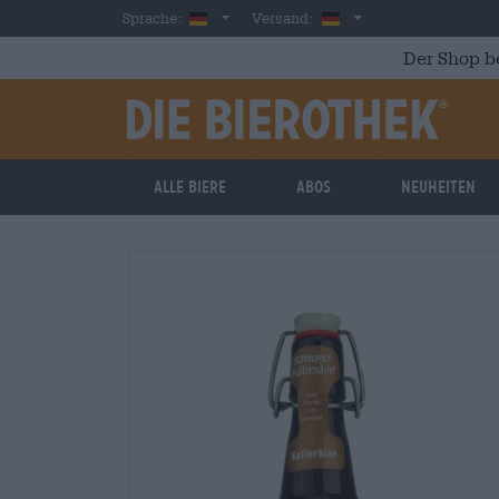
Skip to main content
German
Deutschland
Sprache:
Versand:
Der Shop b
Alle Biere
Abos
Neuheiten