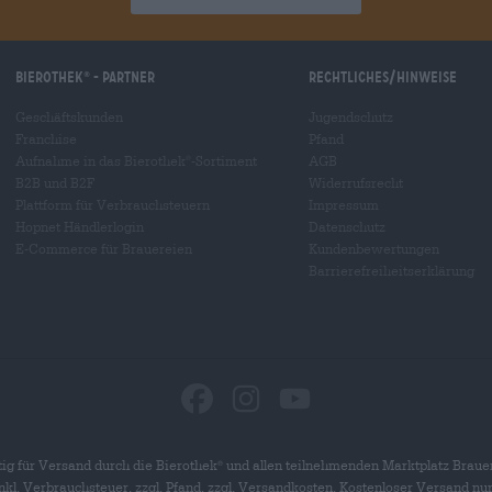
Bierothek
- Partner
Rechtliches/Hinweise
®
Geschäftskunden
Jugendschutz
Franchise
Pfand
Aufnahme in das Bierothek
-Sortiment
AGB
®
B2B und B2F
Widerrufsrecht
Plattform für Verbrauchsteuern
Impressum
Hopnet Händlerlogin
Datenschutz
E-Commerce für Brauereien
Kundenbewertungen
Barrierefreiheitserklärung
ig für Versand durch die Bierothek
und allen teilnehmenden Marktplatz Braue
®
 inkl. Verbrauchsteuer, zzgl. Pfand, zzgl. Versandkosten. Kostenloser Versand nu