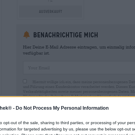
/ L
Ausverkauft
Benachrichtige mich
Hier Deine E-Mail Adresse eintragen, um einmalig infor
verfügbar ist.
Your Email
Hiermit willige ich ein, dass meine personenbezogenen Dat
und Führung eines Kundenkontos verarbeitet werden. Dieses Kun
Verkaufstätigkeiten sowie meiner personenbezogenen Daten. Mir i
Wirkung für die Zukunft per E-Mail an shop@bierothek.de widerru
durch den Widerruf der Einwilligung die Rechtmäßigkeit der aufg
Verarbeitung nicht berührt wird. Weitere Informationen finden S
thek® -
Do Not Process My Personal Information
to opt-out of the sale, sharing to third parties, or processing of your per
formation for targeted advertising by us, please use the below opt-out s