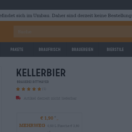
efindet sich im Umbau. Daher sind derzeit keine Bestellung
Pakete
Braufrisch
Brauereien
Bierstile
kellerbier
Brauerei Rittmayer
(1)
Artikel derzeit nicht lieferbar
€ 1,90
MEHRWEG
0,50 L Flasche € 3,80