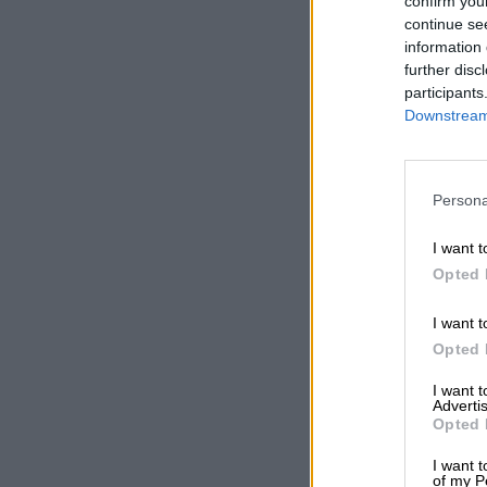
confirm you
continue se
information 
further disc
participants
Downstream 
Persona
I want t
Opted 
I want t
Opted 
I want 
Advertis
Opted 
I want t
of my P