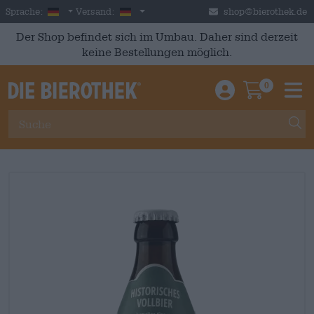
Skip to main content
German
Deutschland
Sprache:
Versand:
shop@bierothek.de
Der Shop befindet sich im Umbau. Daher sind derzeit
keine Bestellungen möglich.
0
Einloggen / An
Warenkor
M