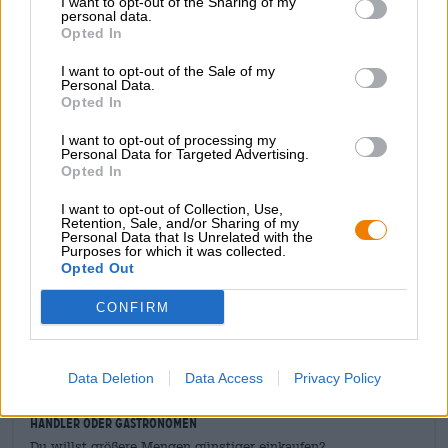
I want to opt-out of the Sharing of my
aus dem nicht allzu weit entfernten Hallerndorf
personal data.
Opted In
aufgegriffen. Das Rittmayer’sche Team hat das Vollbier
der ehemaligen Brauerei Bauer Schönbrunn neu
I want to opt-out of the Sale of my
aufgelegt. In Zusammenabreit mit der Familie Bauer hat
Personal Data.
man die alte Rezeptur aufgestöbert und einen neuen Sud
Opted In
nach altem Vorbild kreiert. Das Historische Vollbier ist ein
sanft getrübtes, goldenes Schmankerl, das kräftige 5,9 %
I want to opt-out of processing my
Alkohol ins Glas bringt und mit ausgewogenem, süffigem
Personal Data for Targeted Advertising.
Opted In
Charakter punktet. Eine leckere Hommage an die Brauerei
Bauer!
I want to opt-out of Collection, Use,
Retention, Sale, and/or Sharing of my
Personal Data that Is Unrelated with the
Purposes for which it was collected.
Opted Out
CONFIRM
KOSTENFREIE BIERATUNG
Du hast Fragen zu diesem Bier? Wir sind für Dich da.
shop@bierothek.de
Data Deletion
Data Access
Privacy Policy
Händler oder Gastronomen
Du willst größere Mengen günstiger einkaufen?