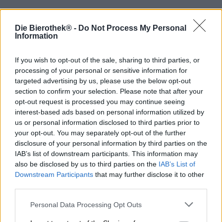
Franken hat eine unvergleichliche Fülle an Brauereien.
Die meisten Dörfer haben bis heute ein eigenes Brauhaus
Die Bierothek® -
Do Not Process My Personal
und man hat eine herrliche Vielfalt an Bieren zur
Information
Auswahl. Gemütliche Wirtsstuben laden zum Einkehren
ein, locken mit deftiger Hausmannskost und bieten eine
If you wish to opt-out of the sale, sharing to third parties, or
urige Atmosphäre. Schaut man sich in Franken um, dann
processing of your personal or sensitive information for
sieht man, dass die Brautradition bis heute gelebt und
targeted advertising by us, please use the below opt-out
gepflegt wird – auch, wenn die letzten Jahrzehnte die
section to confirm your selection. Please note that after your
Brauereien vor einige Herausforderungen und finanzielle
opt-out request is processed you may continue seeing
Engpässe gestellt haben. Nicht alle haben die Flaute
interest-based ads based on personal information utilized by
überlebt.
us or personal information disclosed to third parties prior to
Die Brauerei Bauer aus Schönbrunn wurde im Jahr 1872
your opt-out. You may separately opt-out of the further
von Adam Eichhorn gegründet und ging in den 1930er-
disclosure of your personal information by third parties on the
Jahren in den Besitz der Familie Bauer über. Das
IAB’s list of downstream participants. This information may
schmucke Gasthaus mit eigener Brauerei florierte bis in
also be disclosed by us to third parties on the
IAB’s List of
die 60er-Jahre hinein, musste 1970 dann aber
Downstream Participants
that may further disclose it to other
geschlossen werden. Die Schönbrunner:innen und ihre
third parties.
Gäste erinnern sich gerne an die Brauerei und ihr feines
Bier.
Personal Data Processing Opt Outs
Diese Erinnerung wurde nun von der Brauerei Rittmayer