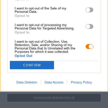
mit Anklängen von Kaffee, geröstetem Getreide und
I want to opt-out of the Sale of my
Karamell. Der Antrunk offenbart einen vollmundigen
Personal Data.
Malzkörper und ein seiden-weiches Mundgefühl.
Opted In
Intensive Noten von frisch aufgebrühtem Kaffee,
getoastetem Malz, karamellisierten Nüssen und
I want to opt-out of processing my
fruchtigen Untertönen schmeicheln den
Personal Data for Targeted Advertising.
Opted In
Geschmacksknospen. Trotz seines hohen Alkoholgehalts
ist der Bock harmonisch, rund und sehr süffig.
I want to opt-out of Collection, Use,
Retention, Sale, and/or Sharing of my
Personal Data that Is Unrelated with the
Purposes for which it was collected.
Opted Out
KOSTENFREIE BIERATUNG
Du hast Fragen zu diesem Bier? Wir sind für Dich da.
CONFIRM
shop@bierothek.de
Data Deletion
Data Access
Privacy Policy
Händler oder Gastronomen
Du willst größere Mengen günstiger einkaufen?
grosshandel@bierothek.de