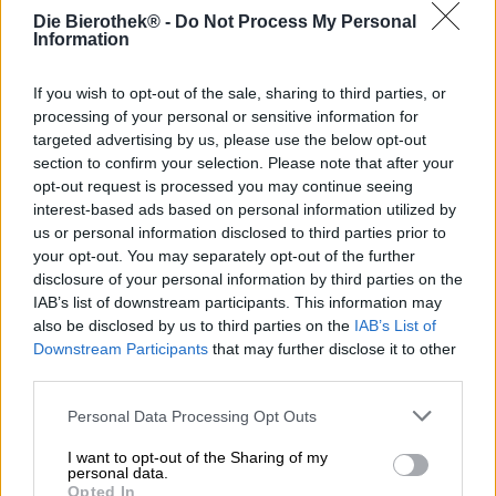
Die Brüder Cosmas Damian und Egid Quirin Asam sind
Die Bierothek® -
Do Not Process My Personal
auch lange nach ihrem Tod noch für ihre Kreativität und
Information
ihren Schöpfergeist bekannt. Ihre Werke aus dem späten
Barock sind überall im Süden Bayerns zu bestaunen und
If you wish to opt-out of the sale, sharing to third parties, or
verleihen sakralen Bauwerken in München, Straubing,
processing of your personal or sensitive information for
Bamberg, Freising und Innsbruck Protz und Prunk. Die
targeted advertising by us, please use the below opt-out
kunstvollen Fresken der Brüder zogen schon früher
section to confirm your selection. Please note that after your
unzählige Menschen in ihren Bann und begeistern auch
heute noch.
opt-out request is processed you may continue seeing
interest-based ads based on personal information utilized by
Zu den bekanntesten Werken der beiden Künstler gehört
us or personal information disclosed to third parties prior to
die Klosterkirche Weltenburg: In einem spektakulären
your opt-out. You may separately opt-out of the further
Gesamtkunstwerk vereinen Cosmas und Egid alle
disclosure of your personal information by third parties on the
Disziplinen ihrer Kunst und schaffen eine Kirche, die
IAB’s list of downstream participants. This information may
prachtvoller nicht sein könnte. Die Abtei Weltenburg ist
also be disclosed by us to third parties on the
IAB’s List of
den Gebrüdern Asam zu ewigem Dank verpflichtet und
Downstream Participants
that may further disclose it to other
hat daher ein Bier in Auftrag gegeben, dass ihren Dank in
third parties.
süffigster Art und Weise ausdrückt. Der Asam Bock aus
der Weltenburger Klosterbrauerei ist ein kräftiges
Personal Data Processing Opt Outs
Starkbier mit 7,3 % Alkoholgehalt und herrlich dunkler,
undurchsichtiger Mahagonifarbe. Der Bock krönt sich mit
I want to opt-out of the Sharing of my
einer kompakten Schaumkrone in cremigem
personal data.
Haselnussbraun und verströmt einen malzbetonten Duft
Opted In