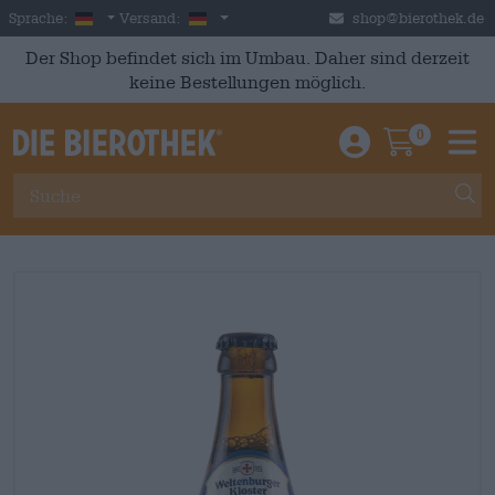
Skip to main content
German
Deutschland
Sprache:
Versand:
shop@bierothek.de
Der Shop befindet sich im Umbau. Daher sind derzeit
keine Bestellungen möglich.
0
Einloggen / An
Warenkor
M