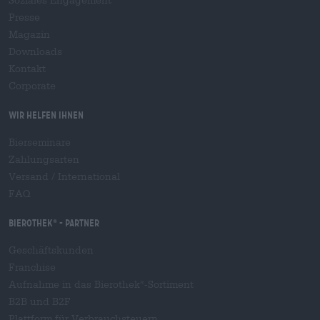
Presse
Magazin
Downloads
Kontakt
Corporate
Wir helfen Ihnen
Bierseminare
Zahlungsarten
Versand
/
International
FAQ
Bierothek
- Partner
®
Geschäftskunden
Franchise
Aufnahme in das Bierothek
-Sortiment
®
B2B und B2F
Plattform für Verbrauchsteuern