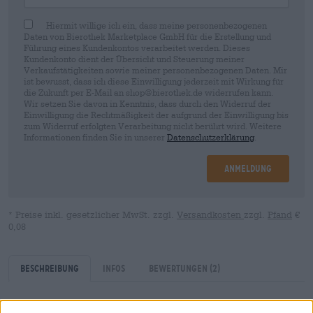
Hiermit willige ich ein, dass meine personenbezogenen
Daten von Bierothek Marketplace GmbH für die Erstellung und
Führung eines Kundenkontos verarbeitet werden. Dieses
Kundenkonto dient der Übersicht und Steuerung meiner
Verkaufstätigkeiten sowie meiner personenbezogenen Daten. Mir
ist bewusst, dass ich diese Einwilligung jederzeit mit Wirkung für
die Zukunft per E-Mail an shop@bierothek.de widerrufen kann.
Wir setzen Sie davon in Kenntnis, dass durch den Widerruf der
Einwilligung die Rechtmäßigkeit der aufgrund der Einwilligung bis
zum Widerruf erfolgten Verarbeitung nicht berührt wird. Weitere
Informationen finden Sie in unserer
Datenschutzerklärung
.
Anmeldung
* Preise inkl. gesetzlicher MwSt. zzgl.
Versandkosten
zzgl.
Pfand
€
0,08
Beschreibung
Infos
Bewertungen
(2)