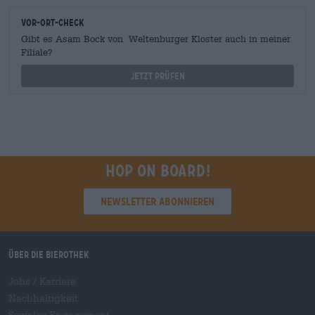
Vor-Ort-Check
Gibt es Asam Bock von Weltenburger Kloster auch in meiner
Filiale?
Jetzt prüfen
Hop on board!
Newsletter abonnieren
Über die Bierothek
Jobs / Karriere
Nachhaltigkeit
Soziales Engagement