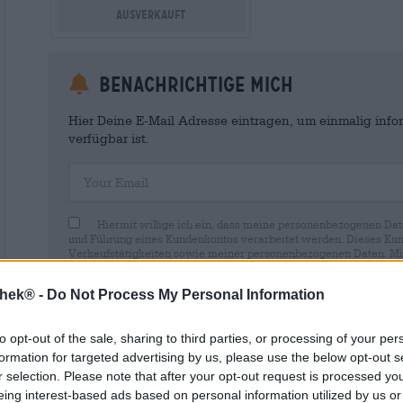
Ausverkauft
Benachrichtige mich
Hier Deine E-Mail Adresse eintragen, um einmalig infor
verfügbar ist.
Your Email
Hiermit willige ich ein, dass meine personenbezogenen Dat
und Führung eines Kundenkontos verarbeitet werden. Dieses Kun
Verkaufstätigkeiten sowie meiner personenbezogenen Daten. Mir i
Wirkung für die Zukunft per E-Mail an shop@bierothek.de widerru
durch den Widerruf der Einwilligung die Rechtmäßigkeit der aufg
thek® -
Do Not Process My Personal Information
Verarbeitung nicht berührt wird. Weitere Informationen finden S
to opt-out of the sale, sharing to third parties, or processing of your per
formation for targeted advertising by us, please use the below opt-out s
r selection. Please note that after your opt-out request is processed y
eing interest-based ads based on personal information utilized by us or
* Preise inkl. gesetzlicher MwSt. zzgl.
Versandkosten
zzgl.
Pfa