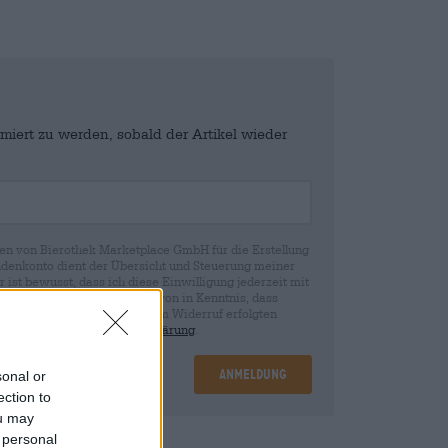
miert zu werden, sobald der Artikel wieder
en von Bierothek Marketplace GmbH für die Erstellung
denkonto dient der Übersicht und Steuerung meiner
st bewusst, dass ich diese Einwilligung jederzeit mit
fen kann. Wir setzen Sie davon in Kenntnis, dass
rund der Einwilligung bis zum Widerruf erfolgten
ie in unserer
Datenschutzerklärung
.
Anmeldung
sonal or
ection to
ou may
 personal
nd
€ 0,08