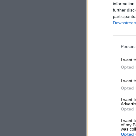
information 
further disc
participants
Downstream 
Persona
I want t
Opted 
I want t
Opted 
I want 
Advertis
Opted 
I want t
of my P
was col
Opted 