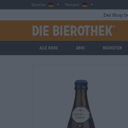
Skip to main content
German
Deutschland
Sprache:
Versand:
Der Shop b
Alle Biere
Abos
Neuheiten