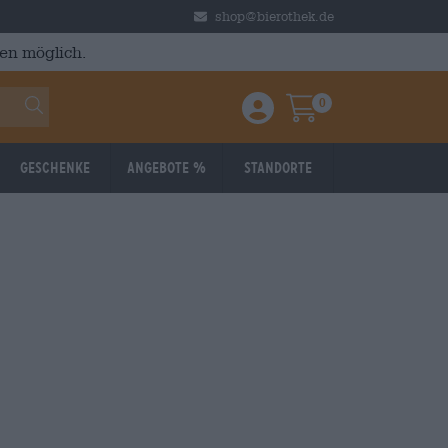
shop@bierothek.de
en möglich.
0
Einloggen / Anmelden
Warenkorb
Geschenke
Angebote %
Standorte