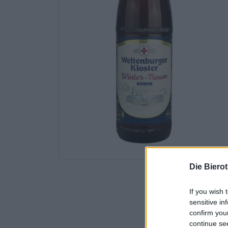
Die Biero
If you wish 
sensitive in
confirm you
continue se