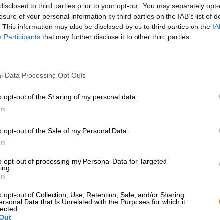
disclosed to third parties prior to your opt-out. You may separately opt-
losure of your personal information by third parties on the IAB’s list of
Beschreibung
Infos
Bewertungen
(0)
. This information may also be disclosed by us to third parties on the
IA
Participants
that may further disclose it to other third parties.
Auch wenn uns die kalte Jahreszeit mit ihrem Dauerre
eisigen Wind oft nervt, kann der Winter zeitweise auch
l Data Processing Opt Outs
geschneit hat und man morgens in einem puderzucker
azurblauen Himmel lacht und man die ersten Schneeglöc
o opt-out of the Sharing of my personal data.
dann macht der Winter richtig Spaß. Wenn man dann den
In
oder zumindest mit einem ausgedehnten Spaziergang v
vollmundigen Bierchen belohnen kann, dann darf der W
o opt-out of the Sale of my Personal Data.
Das perfekte Bier für Gelegenheiten dieser Art ist der
In
Braustück trägt nicht nur den passenden Namen, es ha
bei Minusgraden zu wärmen.
to opt-out of processing my Personal Data for Targeted
ing.
Ihr kräftiges Märzen präsentiert sich im goldenen Ber
In
sich mit einer Handbreit schneeweißen Schaums. Das un
hell und dunkel hergestellt, was sich in Duft und Gesc
o opt-out of Collection, Use, Retention, Sale, and/or Sharing
ersonal Data that Is Unrelated with the Purposes for which it
gesellen sich auf der Zunge cremiges Karamell, würzi
lected.
hinzu — eine festliche Komposition, die jedem Wintertag
Out