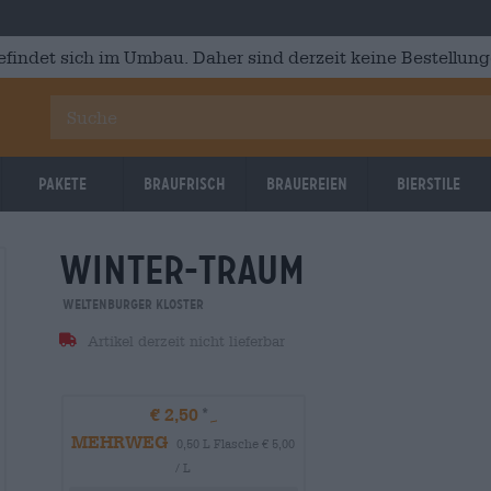
efindet sich im Umbau. Daher sind derzeit keine Bestellung
Pakete
Braufrisch
Brauereien
Bierstile
winter-traum
Weltenburger Kloster
Artikel derzeit nicht lieferbar
€ 2,50
MEHRWEG
0,50 L Flasche € 5,00
/ L