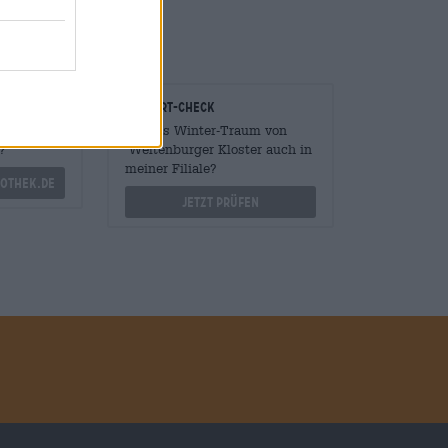
onomen
Vor-Ort-Check
Mengen
Gibt es Winter-Traum von
?
Weltenburger Kloster auch in
meiner Filiale?
othek.de
Jetzt prüfen