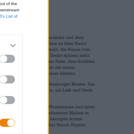
out of the
 downstream
B’s List of
gen, der bleigrauen Wolkendecke und dem
 ein echter Traum sein. Wenn es über Nacht
weißen Wunderland aufwacht, die Sonne vom
kchen aus ihrer weißen Decke spitzen sieht,
 Feierabend noch auf der Piste, dem Schlitten
erbringen und sich danach mit einem
inter gern noch ein Weilchen bleiben.
 Winter-Traum aus dem Weltenburger Kloster. Das
t auch genügend Substanz, um Leib und Seele
nstein der untergehenden Wintersonne und krönt
tergärige Bier wird aus erlesenen Malzen in
hmack zeigt. Zum herrlich kernigen Aroma
ger Waldhonig und ein herber Hauch Hopfen
 die Krone aufsetzt!