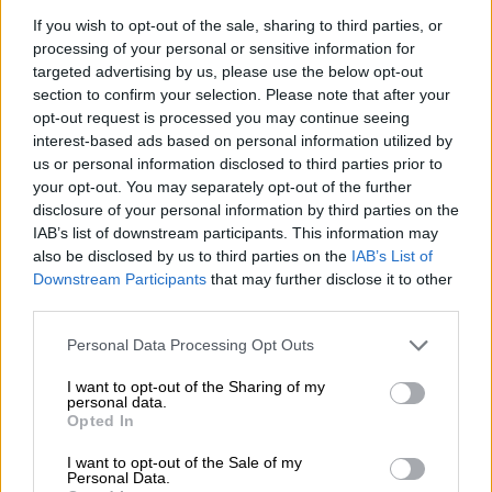
Für ihre vierte Collaboration mit Run The Jewels haben
If you wish to opt-out of the sale, sharing to third parties, or
sich die Brauer von BRLO ganz weit aus dem Fenster
processing of your personal or sensitive information for
gelehnt: No Save Point ist ein kompromissloses Hazy New
targeted advertising by us, please use the below opt-out
England IPA mit Hopfen in rauen Mengen. Mit von der
section to confirm your selection. Please note that after your
Partie sind die aromaintensiven Hopfensorten Citra,
opt-out request is processed you may continue seeing
Mosaic, Simcoe und Amarillo, die für das tropische
interest-based ads based on personal information utilized by
Feeling in diesem smoothen Bier sorgen.
us or personal information disclosed to third parties prior to
No Save Point fließt in fein getrübtem Kupferrot ins Glas
your opt-out. You may separately opt-out of the further
und bildet eine luftige Krone schneeweißen Schaums. Ein
disclosure of your personal information by third parties on the
unwiderstehlicher Duft nach tropischen Früchten kitzelt
IAB’s list of downstream participants. This information may
die Geruchsnerven und zwingt einen förmlich zum ersten
also be disclosed by us to third parties on the
IAB’s List of
Schluck. Der Antrunk übertrifft alle Erwartungen und
Downstream Participants
that may further disclose it to other
zündet ein Hopfenfeuerwerk der Extraklasse auf der
third parties.
Zunge. Reife Mango, exotische Passionsfrucht, saftige
Orange, Sternfrucht, würziges Pinienharz und spritzige
Personal Data Processing Opt Outs
Zitrusfrüchte feiern eine ausgelassene Party im Mund;
Blumiger Hopfen und eine cleane, knackige Bittere
I want to opt-out of the Sharing of my
gesellen sich dazu und runden das hopfige Aromenspiel
personal data.
Opted In
gekonnt ab. Das Finish bleibt mit knackigen Hopfennoten
und ordentlich Bittere so lange auf der Zunge, bis man
I want to opt-out of the Sale of my
sich die nächste Dose öffnet.
Personal Data.