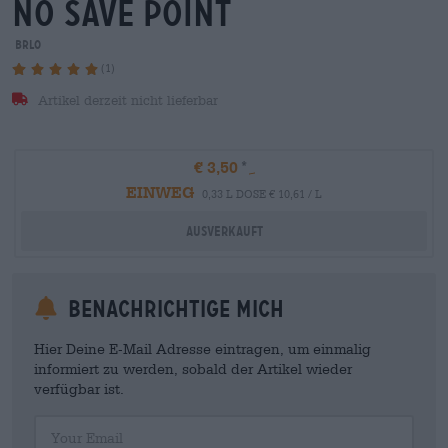
no save point
BRLO
(1)
Artikel derzeit nicht lieferbar
€ 3,50
EINWEG
0,33 L DOSE € 10,61 / L
Ausverkauft
Benachrichtige mich
Hier Deine E-Mail Adresse eintragen, um einmalig
informiert zu werden, sobald der Artikel wieder
verfügbar ist.
Your Email