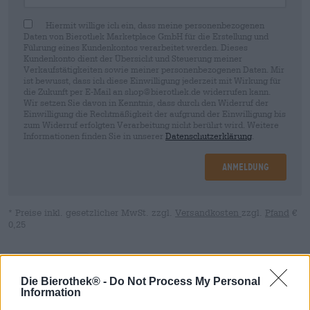
Hiermit willige ich ein, dass meine personenbezogenen
Daten von Bierothek Marketplace GmbH für die Erstellung und
Führung eines Kundenkontos verarbeitet werden. Dieses
Kundenkonto dient der Übersicht und Steuerung meiner
Verkaufstätigkeiten sowie meiner personenbezogenen Daten. Mir
ist bewusst, dass ich diese Einwilligung jederzeit mit Wirkung für
die Zukunft per E-Mail an shop@bierothek.de widerrufen kann.
Wir setzen Sie davon in Kenntnis, dass durch den Widerruf der
Einwilligung die Rechtmäßigkeit der aufgrund der Einwilligung bis
zum Widerruf erfolgten Verarbeitung nicht berührt wird. Weitere
Informationen finden Sie in unserer
Datenschutzerklärung
.
Anmeldung
* Preise inkl. gesetzlicher MwSt. zzgl.
Versandkosten
zzgl.
Pfand
€
0,25
Beschreibung
Infos
Bewertungen
(1)
Die Bierothek® -
Do Not Process My Personal
Information