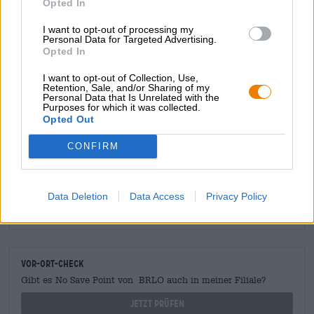
Opted In
Das köstliche Bier schmeckt am Besten in Begleitung des
gleichnamigen Songs von Run The Jewels. Musik auf
I want to opt-out of processing my
Anschlag, eisgekühltes Bier dazu — Fertig ist die Laube.
Personal Data for Targeted Advertising.
Opted In
I want to opt-out of Collection, Use,
Retention, Sale, and/or Sharing of my
KOSTENFREIE BIERATUNG
Personal Data that Is Unrelated with the
Purposes for which it was collected.
Du hast Fragen zu diesem Bier? Wir sind für Dich da.
Opted Out
shop@bierothek.de
CONFIRM
Händler oder Gastronomen
Du willst größere Mengen günstiger einkaufen?
Data Deletion
Data Access
Privacy Policy
grosshandel@bierothek.de
Vor-Ort-Check
Gibt es No Save Point von BRLO auch in meiner Filiale?
Jetzt prüfen