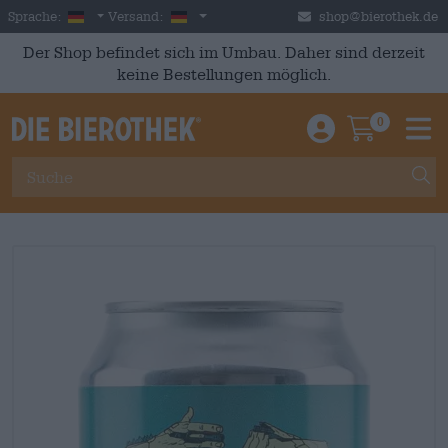
Skip to main content
German
Deutschland
Sprache:
Versand:
shop@bierothek.de
Der Shop befindet sich im Umbau. Daher sind derzeit
keine Bestellungen möglich.
0
Einloggen / An
Warenkor
M