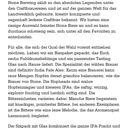
Stone Brewing zählt zu den absoluten Legenden unter
den Craftbrauereien und ist auf der ganzen Welt für das
handwerklich gebraute, kreativ konzipierte und
sagenhaft leckere Craftbier bekannt. Wir bieten eine
riesige Auswahl feinster Stone Biere an und es kann
durchaus schwierig sein, sich unter all den Favoriten zu
entscheiden.
Für alle, die sich der Qual der Wahl vorerst entziehen
möchten, haben wir ein Bierpaket gepackt, das Euch
sechs Publikumslieblinge und ein passendes Tasting
Glas nach Hause liefert. Die Spezialität der wilden Brauer
sind definitiv India Pale Ales: Kaum eine Brauerei kann
raue Mengen Hopfen derart grandios balancieren, wie die
Brauer von Stone. Die Hopheads sind wahre
Hopfenmagier und kreieren IPAs, die saftig, würzig,
explosiv fruchtig und herrlich süffig sind. Die
Bittereinheiten variieren dabei. Manche Biere begeistern
mit knackiger, pointierter Bittere, bei anderen Exemplaren
ist die Bittere wie eine leise Melodie, die das Aromenspiel
harmonisch begleitet.
Der Sixpack mit Glas kombiniert die ganze IPA-Pracht und