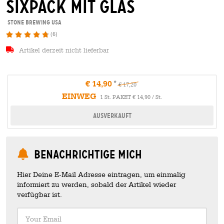
sixpack mit glas
Stone Brewing USA
(6)
Artikel derzeit nicht lieferbar
€ 14,90
€ 17,20
EINWEG
1 St. PAKET € 14,90 / St.
Ausverkauft
Benachrichtige mich
Hier Deine E-Mail Adresse eintragen, um einmalig
informiert zu werden, sobald der Artikel wieder
verfügbar ist.
Your Email