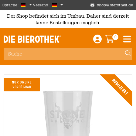
Skip to main content
German
Deutschland
Sprache:
Versand:
shop@bierothek.de
Der Shop befindet sich im Umbau. Daher sind derzeit
keine Bestellungen möglich.
0
Einloggen / An
Warenkor
M
Reduziert
NUR ONLINE
VERFÜGBAR