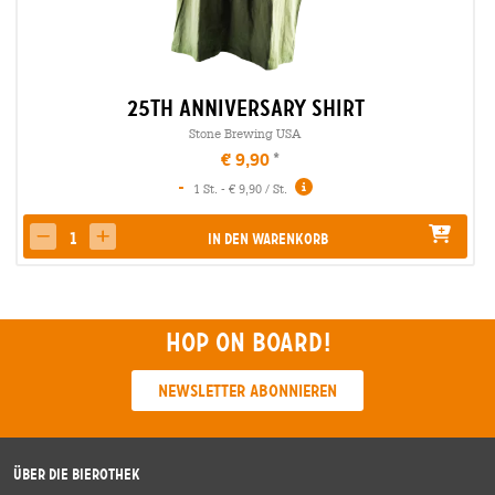
25th Anniversary Shirt
Stone Brewing USA
€ 9,90
-
1 St. - € 9,90 / St.
In den Warenkorb
decrease quantity
increase quantity
Hop on board!
Newsletter abonnieren
Über die Bierothek