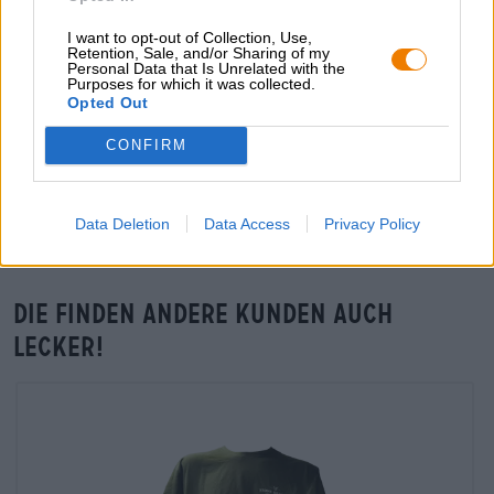
Du willst größere Mengen günstiger einkaufen?
I want to opt-out of Collection, Use,
Retention, Sale, and/or Sharing of my
grosshandel@bierothek.de
Personal Data that Is Unrelated with the
Purposes for which it was collected.
Opted Out
Vor-Ort-Check
CONFIRM
Gibt es Stone Brewing Tasting Paket klein von Stone
Brewing USA auch in meiner Filiale?
Data Deletion
Data Access
Privacy Policy
Jetzt prüfen
Die finden andere Kunden auch
lecker!