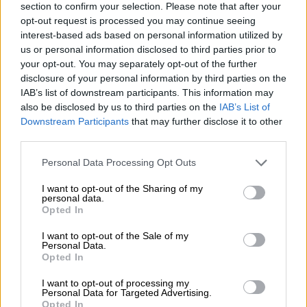
Salt & Lime Lager, das mit seiner leichtfüßigen
section to confirm your selection. Please note that after your
Kombination aus Salz und Limette einen spannenden
opt-out request is processed you may continue seeing
Kontrast zu den IPAs bildet. Als kleines Geschenk
interest-based ads based on personal information utilized by
bekommst Du darüber hinaus ein passendes Glas, um
us or personal information disclosed to third parties prior to
Deine Bierverkostung zu einem echten Erlebnis zu
your opt-out. You may separately opt-out of the further
machen.
disclosure of your personal information by third parties on the
IAB’s list of downstream participants. This information may
Wer die Brauerei Stone noch nicht kennt, sollte diesen
also be disclosed by us to third parties on the
IAB’s List of
bedauernswerten Zustand schleunigst ändern und sich
mithilfe dieses praktischen Pakets und der enthaltenen
Downstream Participants
that may further disclose it to other
handverlesenen Reihe ihrer besten Biere mit der Arbeit
third parties.
der Brauer:innen vertraut machen. Viel Vergnügen!
Personal Data Processing Opt Outs
I want to opt-out of the Sharing of my
personal data.
Opted In
KOSTENFREIE BIERATUNG
I want to opt-out of the Sale of my
Personal Data.
Du hast Fragen zu diesem Bier? Wir sind für Dich da.
Opted In
shop@bierothek.de
I want to opt-out of processing my
Personal Data for Targeted Advertising.
Opted In
Händler oder Gastronomen