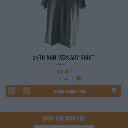
25th Anniversary Shirt
Stone Brewing USA
€ 9,90
-
1 St. - € 9,90 / St.
In den Warenkorb
decrease quantity
increase quantity
Hop on board!