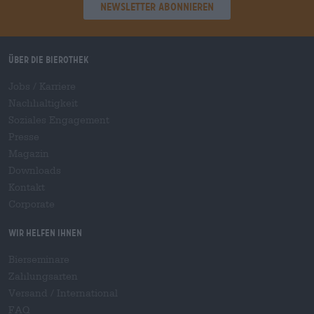
Newsletter abonnieren
Über die Bierothek
Jobs / Karriere
Nachhaltigkeit
Soziales Engagement
Presse
Magazin
Downloads
Kontakt
Corporate
Wir helfen Ihnen
Bierseminare
Zahlungsarten
Versand
/
International
FAQ