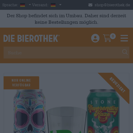
Skip to main content
German
Deutschland
Sprache:
Versand:
shop@bierothek.de
Der Shop befindet sich im Umbau. Daher sind derzeit
keine Bestellungen möglich.
0
Einloggen / An
Warenkor
M
Reduziert
NUR ONLINE
VERFÜGBAR