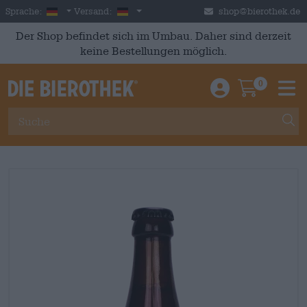
Skip to main content
German
Deutschland
Sprache:
Versand:
shop@bierothek.de
Der Shop befindet sich im Umbau. Daher sind derzeit
keine Bestellungen möglich.
0
Einloggen / An
Warenkor
M