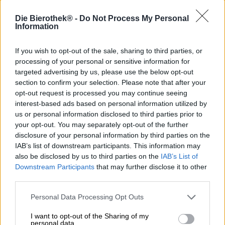
Gestatten, Anni!
Die Bierothek® -
Do Not Process My Personal
Anni aus dem Hause Flügge ist ein Pale Ale, das mit der
Information
norwegischen Hefesorte Kveik vergoren wird. Kveik ist
der norwegische Begriff für Hefe und ein absoluter Trend
If you wish to opt-out of the sale, sharing to third parties, or
im Craftbier-Business. Was bisher still und heimlich von
processing of your personal or sensitive information for
Brauergeneration zu Brauergeneration in Norwegen
targeted advertising by us, please use the below opt-out
weitergegeben wurde, hat den Craftbier-Markt erreicht
section to confirm your selection. Please note that after your
und sorgt dort für Furore. Die Jungs hinter dem Label
Flügge sind für ihre Experimentierfreude bekannt und
opt-out request is processed you may continue seeing
außerdem anerkannte Hefespezialisten. Die Brauer, die
interest-based ads based on personal information utilized by
sonst wilde Hefen für ihre Biere zähmen, können auch mit
us or personal information disclosed to third parties prior to
der norwegischen Hefe richtig gut.
your opt-out. You may separately opt-out of the further
disclosure of your personal information by third parties on the
Anni ist ein hefebetontes Pale Ale, das und mit fruchtiger
IAB’s list of downstream participants. This information may
Opulenz begeistert. Das helle Bier fließt in einem
also be disclosed by us to third parties on the
IAB’s List of
wolkigen, leicht blassen Sonnengelb ins Glas und bildet
Downstream Participants
that may further disclose it to other
eine standhafte Schaumkrone. Aus dem schaumigen,
third parties.
weißen Fluff steigt ein ganzer Obstkorb fruchtiger
Aromen auf. Spritzige Limettenzeste vereint sich mit
Personal Data Processing Opt Outs
kandierter Orangenschale und reifer Banane zu einem
verlockenden Potpourri. Der Antrunk ist fruchtig süß und
I want to opt-out of the Sharing of my
offenbart zugleich eine schöne Fruchtsäure, die von
personal data.