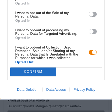
einem Hauch Würze begleitet wird. Getreidiges Malz
Opted In
bilden eine schöne Basis für das Fruchtbouquet. Das
I want to opt-out of the Sale of my
Finish ist trocken und begeistert mit Noten von weißem
Personal Data.
Pfeffer, Pinienharz, Zitrusfrucht und hopfigen Kräutern.
Opted In
Anni ist absolut empfehlenswert für alle Fans
I want to opt-out of processing my
hefebetonter Ales. Uns schmeckt Anni ganz besonders
Personal Data for Targeted Advertising.
gut zu hausgemachten Burgern. Ein dickes, feurig
Opted In
gegrilltes Patty dazu ein ofenfrisches Briochebrötchen,
karamellisierte Zwiebeln, eine ordentliche Portion Dijon-
I want to opt-out of Collection, Use,
Retention, Sale, and/or Sharing of my
Senf und dazu selbstgemachte Pommes - Perfekt!
Personal Data that Is Unrelated with the
Purposes for which it was collected.
Opted Out
CONFIRM
KOSTENFREIE BIERATUNG
Du hast Fragen zu diesem Bier? Wir sind für Dich da.
shop@bierothek.de
Data Deletion
Data Access
Privacy Policy
Händler oder Gastronomen
Du willst größere Mengen günstiger einkaufen?