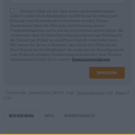
Hiermit willige ich ein, dass meine personenbezogenen
Daten von Bierothek Marketplace GmbH für die Erstellung und
Führung eines Kundenkontos verarbeitet werden. Dieses
Kundenkonto dient der Übersicht und Steuerung meiner
Verkaufstätigkeiten sowie meiner personenbezogenen Daten. Mir
ist bewusst, dass ich diese Einwilligung jederzeit mit Wirkung für
die Zukunft per E-Mail an shop@bierothek.de widerrufen kann.
Wir setzen Sie davon in Kenntnis, dass durch den Widerruf der
Einwilligung die Rechtmäßigkeit der aufgrund der Einwilligung bis
zum Widerruf erfolgten Verarbeitung nicht berührt wird. Weitere
Informationen finden Sie in unserer
Datenschutzerklärung
.
Anmeldung
* Preise inkl. gesetzlicher MwSt. zzgl.
Versandkosten
zzgl.
Pfand
€
0,08
Beschreibung
Infos
Bewertungen
(4)