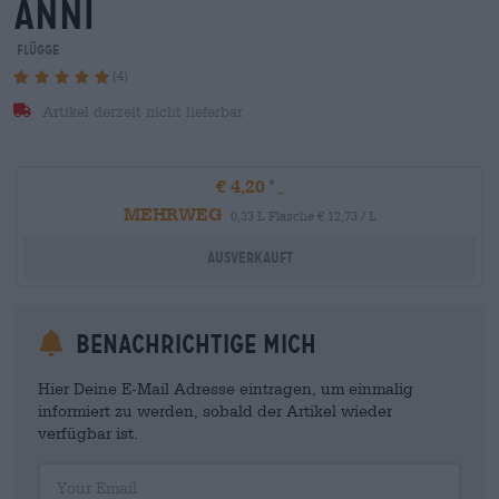
anni
Flügge
(4)
Artikel derzeit nicht lieferbar
€ 4,20
MEHRWEG
0,33 L Flasche € 12,73 / L
Ausverkauft
Benachrichtige mich
Hier Deine E-Mail Adresse eintragen, um einmalig
informiert zu werden, sobald der Artikel wieder
verfügbar ist.
Your Email