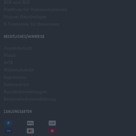
B2B und B2F
Plattform für Verbrauchsteuern
Hopnet Händlerlogin
E-Commerce für Brauereien
Rechtliches/Hinweise
Jugendschutz
Pfand
AGB
Widerrufsrecht
Impressum
Datenschutz
Kundenbewertungen
Barrierefreiheitserklärung
Zahlungsarten