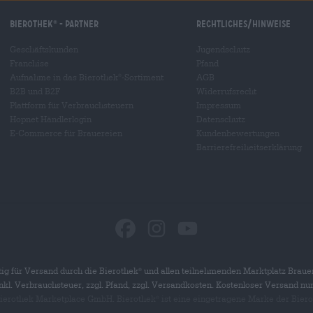
Bierothek
- Partner
Rechtliches/Hinweise
®
Geschäftskunden
Jugendschutz
Franchise
Pfand
Aufnahme in das Bierothek
-Sortiment
AGB
®
B2B und B2F
Widerrufsrecht
Plattform für Verbrauchsteuern
Impressum
Hopnet Händlerlogin
Datenschutz
E-Commerce für Brauereien
Kundenbewertungen
Barrierefreiheitserklärung
ig für Versand durch die Bierothek
und allen teilnehmenden Marktplatz Braue
®
 inkl. Verbrauchsteuer, zzgl. Pfand, zzgl. Versandkosten. Kostenloser Versand nu
 Bierothek Marketplace GmbH. Bierothek
ist eine eingetragene Marke der Bier
®