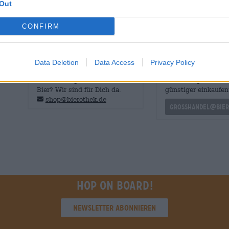
Out
Süße und Bittere. Geschmacklich kann man sich Joyride 
vorstellen, die sich mit Noten von Kräutern, Pinienhar
Mischung vereint.
CONFIRM
Data Deletion
Data Access
Privacy Policy
KOSTENFREIE BIERATUNG
Händler oder Gastr
Du hast Fragen zu diesem
Du willst größere 
Bier? Wir sind für Dich da.
günstiger einkaufen
shop@bierothek.de
grosshandel@bier
Hop on board!
Newsletter abonnieren