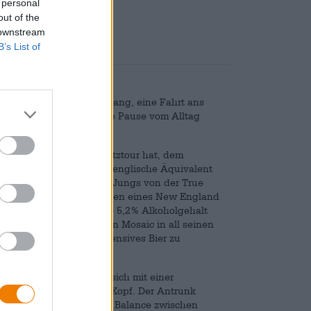
 personal
nd
€ 0,25
out of the
 downstream
B’s List of
dtrip in den Sonnenuntergang, eine Fahrt ans
 erfrischend, die perfekte Pause vom Alltag
sellschaft für eine Spritztour hat, dem
e Brew. Joyride ist das englische Äquivalent
le Ale aus München. Die Jungs von der True
Pale Ale mit den Vorteilen eines New England
 Das Pale Ale hat süffige 5,2% Alkoholgehalt
e präsentiert den Hopfen Mosaic in all seinen
raucht, um ein aromaintensives Bier zu
 ins Glas und schmückt sich mit einer
erdreht einem schier den Kopf. Der Antrunk
ensäure und einer feinen Balance zwischen