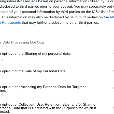
eing interest-based ads based on personal information utilized by us or
* Preise inkl. gesetzlicher MwSt. zzgl.
Versandkosten
zzgl.
Pfa
disclosed to third parties prior to your opt-out. You may separately opt-
losure of your personal information by third parties on the IAB’s list of
. This information may also be disclosed by us to third parties on the
IA
Beschreibung
Infos
Bewertungen
(1)
Participants
that may further disclose it to other third parties.
Eine Spritztour, das ist ein Ausflug ins Grüne, ein Roa
l Data Processing Opt Outs
Meer, ein Trip mit Freunden. Spritztouren sind spontan,
und dem Stress, der so oft unser Leben bestimmt.
o opt-out of the Sharing of my personal data.
Wer gerade keine Zeit, kein Auto oder keine passende Ge
In
empfehlen wir das gleichnamige Bier aus dem Hause Tru
zum deutschen Begriff „Spritztour“ und ein saftiges Pa
o opt-out of the Sale of my Personal Data.
Brew Brewing Company haben das klassische American 
Pale Ales kombiniert und ein echtes Sahnestück kreiert.
In
und wird mit einer einzigen Hopfensorte gebraut: Joyrid
to opt-out of processing my Personal Data for Targeted
Facetten und zeigt, dass es keine zehn Sorten Hopfen b
ing.
schaffen.
In
True Brews Pale Ale fließt in naturtrübem Bernsteingold
o opt-out of Collection, Use, Retention, Sale, and/or Sharing
stattlichen Schaumkrone. Der tropisch-fruchtige Duft v
ersonal Data that Is Unrelated with the Purposes for which it
offenbart einen mittelschweren Körper mit sanfter Kohl
lected.