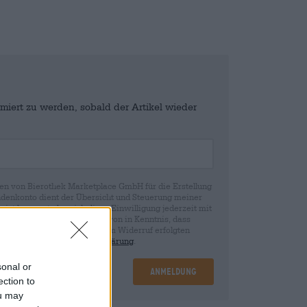
miert zu werden, sobald der Artikel wieder
en von Bierothek Marketplace GmbH für die Erstellung
denkonto dient der Übersicht und Steuerung meiner
st bewusst, dass ich diese Einwilligung jederzeit mit
fen kann. Wir setzen Sie davon in Kenntnis, dass
rund der Einwilligung bis zum Widerruf erfolgten
ie in unserer
Datenschutzerklärung
.
sonal or
Anmeldung
ection to
ou may