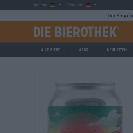
Skip to main content
German
Deutschland
Sprache:
Versand:
Der Shop b
Alle Biere
Abos
Neuheiten