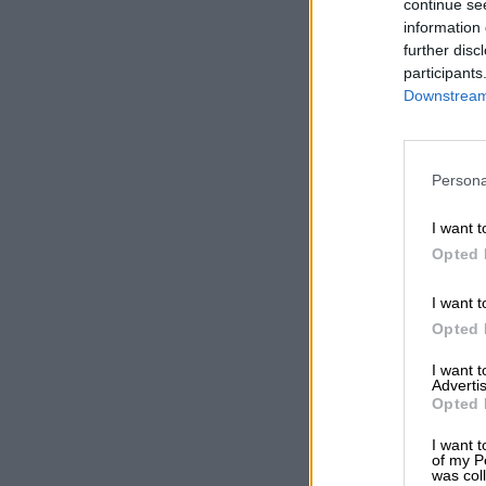
continue se
information 
further disc
participants
Downstream 
Persona
I want t
Opted 
I want t
Opted 
I want 
Advertis
Opted 
I want t
of my P
was col