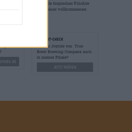
wie eine saftige Flutwelle tropischer Früchte
z und bitterem Hopfen zu einer vollkommenen
onomen
Vor-Ort-Check
Mengen
Gibt es Joyride von True
?
Brew Brewing Company auch
in meiner Filiale?
othek.de
Jetzt prüfen