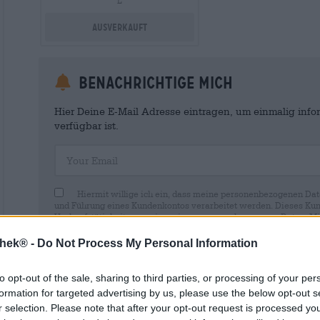
L
Ausverkauft
Benachrichtige mich
Hier Deine E-Mail Adresse eintragen, um einmalig infor
verfügbar ist.
Your Email
Hiermit willige ich ein, dass meine personenbezogenen Dat
und Führung eines Kundenkontos verarbeitet werden. Dieses Kun
Verkaufstätigkeiten sowie meiner personenbezogenen Daten. Mir i
Wirkung für die Zukunft per E-Mail an shop@bierothek.de widerru
durch den Widerruf der Einwilligung die Rechtmäßigkeit der aufg
thek® -
Do Not Process My Personal Information
Verarbeitung nicht berührt wird. Weitere Informationen finden S
to opt-out of the sale, sharing to third parties, or processing of your per
formation for targeted advertising by us, please use the below opt-out s
r selection. Please note that after your opt-out request is processed y