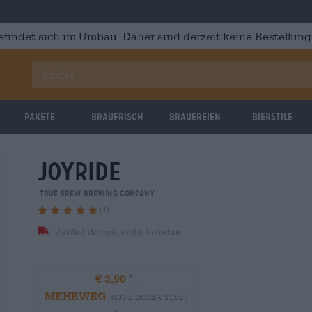
efindet sich im Umbau. Daher sind derzeit keine Bestellung
Pakete
Braufrisch
Brauereien
Bierstile
joyride
True Brew Brewing Company
(1)
Artikel derzeit nicht lieferbar
€ 3,90
MEHRWEG
0,33 L DOSE € 11,82 /