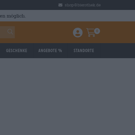
shop@bierothek.de
en möglich.
0
Einloggen / Anmelden
Warenkorb
Geschenke
Angebote %
Standorte