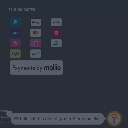
Zahlungsarten
reien
r innerhalb Deutschlands.
othek Group GmbH. Alle Rechte vorbehalten.