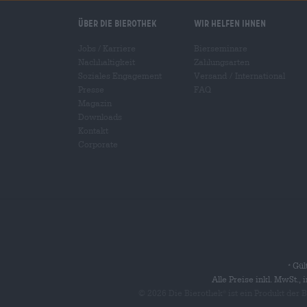
Über die Bierothek
Wir helfen Ihnen
Jobs / Karriere
Bierseminare
Nachhaltigkeit
Zahlungsarten
Soziales Engagement
Versand
/
International
Presse
FAQ
Magazin
Downloads
Kontakt
Corporate
Gült
*
Alle Preise inkl. MwSt.,
© 2026 Die Bierothek
ist ein Produkt der
®