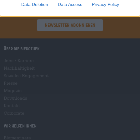
Data Deletion
Data Access
Privacy Policy
Hop on board!
Newsletter abonnieren
Über die Bierothek
Jobs / Karriere
Nachhaltigkeit
Soziales Engagement
Presse
Magazin
Downloads
Kontakt
Corporate
Wir helfen Ihnen
Bierseminare