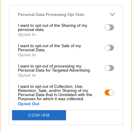
third parties.
KOSTENFREIE BIERATUNG
Personal Data Processing Opt Outs
Du hast Fragen zu diesem Bier? Wir sind für Dich da.
shop@bierothek.de
I want to opt-out of the Sharing of my
personal data.
Opted In
Händler oder Gastronomen
I want to opt-out of the Sale of my
Du willst größere Mengen günstiger einkaufen?
Personal Data.
Opted In
grosshandel@bierothek.de
I want to opt-out of processing my
Personal Data for Targeted Advertising.
Opted In
Vor-Ort-Check
I want to opt-out of Collection, Use,
Gibt es From Waldi with Love von Lieber Waldi auch in
Retention, Sale, and/or Sharing of my
meiner Filiale?
Personal Data that Is Unrelated with the
Purposes for which it was collected.
Jetzt prüfen
Opted Out
CONFIRM