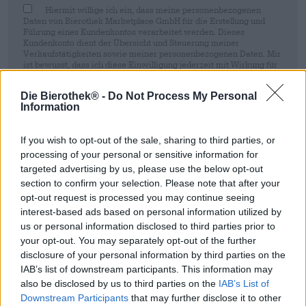
Hiermit willige ich ein, dass meine personenbezogenen
Daten von Bierothek Marketplace GmbH für die Erstellung und
Führung eines Kundenkontos verarbeitet werden. Dieses
Kundenkonto dient der Übersicht und Steuerung meiner
Verkaufstätigkeiten sowie meiner personenbezogenen Daten. Mir
ist bewusst, dass ich diese Einwilligung jederzeit mit Wirkung für
die Zukunft per E-Mail an shop@bierothek.de widerrufen kann.
Wir setzen Sie davon in Kenntnis, dass durch den Widerruf der
Die Bierothek® -
Do Not Process My Personal
Einwilligung die Rechtmäßigkeit der aufgrund der Einwilligung bis
Information
zum Widerruf erfolgten Verarbeitung nicht berührt wird. Weitere
Informationen finden Sie in unserer
Datenschutzerklärung
.
If you wish to opt-out of the sale, sharing to third parties, or
Anmeldung
processing of your personal or sensitive information for
targeted advertising by us, please use the below opt-out
section to confirm your selection. Please note that after your
* Preise inkl. gesetzlicher MwSt. zzgl.
Versandkosten
zzgl.
Pfand
€
opt-out request is processed you may continue seeing
0,08
interest-based ads based on personal information utilized by
us or personal information disclosed to third parties prior to
your opt-out. You may separately opt-out of the further
Beschreibung
Infos
Bewertungen
(0)
disclosure of your personal information by third parties on the
IAB’s list of downstream participants. This information may
Wast Coast DIPA
also be disclosed by us to third parties on the
IAB’s List of
Downstream Participants
that may further disclose it to other