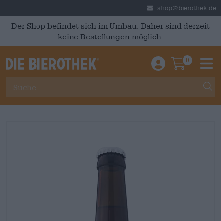
Skip to main content
shop@bierothek.de
Der Shop befindet sich im Umbau. Daher sind derzeit
keine Bestellungen möglich.
0
Einloggen / An
Warenkor
M