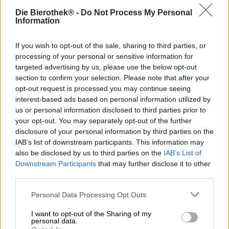
Obwohl Dackel Waldi mit seiner schief sitzenden Bommel-
Die Bierothek® -
Do Not Process My Personal
Information
Mütze und dem rot-weiß-gestreiften Pulli äußerst harmlos
aussieht, steckt ein harter Kerl in dieser zarten Schale.
Waldi hat schon das ein oder andere
Abenteuer im
If you wish to opt-out of the sale, sharing to third parties, or
Weltall
hinter sich gebracht,
schwang mit einer
processing of your personal or sensitive information for
Hollywood-Schönheit das Tanzbein
,
stieg mit den
targeted advertising by us, please use the below opt-out
gefährlichsten Typen dieser Erde in den Ring
und jetzt
section to confirm your selection. Please note that after your
hat er sich einer Motorrad-Gang angeschlossen. Doch
opt-out request is processed you may continue seeing
Waldi wäre nicht Waldi, wenn er einfach nur Mitglied
interest-based ads based on personal information utilized by
wäre. Selbstverständlich wurde unser flauschiger Freund
us or personal information disclosed to third parties prior to
direkt zum Anführer ernannt und fährt nun an der Spitze
your opt-out. You may separately opt-out of the further
der lauten Kolonne durchs Veedel.
disclosure of your personal information by third parties on the
Seiner neuen Leidenschaft zu Ehren hat die Brauerei
IAB’s list of downstream participants. This information may
Lieber Waldi dem destruktiven Dackel ein Biker-Bier
also be disclosed by us to third parties on the
IAB’s List of
gewidmet. Sons of Waldi ist an eine legendäre Serie über
Downstream Participants
that may further disclose it to other
die Motorrad-Gang einer kalifornischen Kleinstadt
third parties.
angelehnt. Das kraftvolle Double New England IPA
funktioniert nach dem Motto „harte Schale, weicher
Personal Data Processing Opt Outs
Kern“: Hinter dem furchteinflößenden, in schwarzes
Leder gekleideten Rudel verbirgt sich ein saftiger
I want to opt-out of the Sharing of my
personal data.
Gaumenschmaus mit milder Bitterkeit und großen