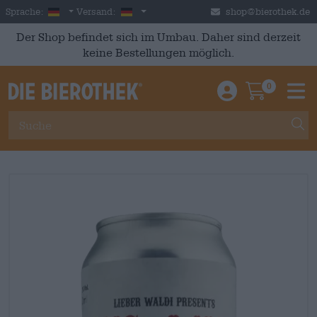
Skip to main content
German
Deutschland
Sprache:
Versand:
shop@bierothek.de
Der Shop befindet sich im Umbau. Daher sind derzeit
keine Bestellungen möglich.
0
Einloggen / An
Warenkor
M