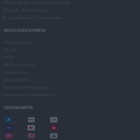
Plattform für Verbrauchsteuern
Hopnet Händlerlogin
E-Commerce für Brauereien
Rechtliches/Hinweise
Jugendschutz
Pfand
AGB
Widerrufsrecht
Impressum
Datenschutz
Kundenbewertungen
Barrierefreiheitserklärung
Zahlungsarten