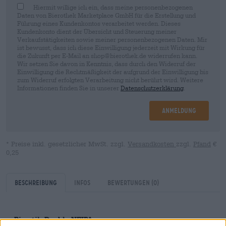
Hiermit willige ich ein, dass meine personenbezogenen
Daten von Bierothek Marketplace GmbH für die Erstellung und
Führung eines Kundenkontos verarbeitet werden. Dieses
Kundenkonto dient der Übersicht und Steuerung meiner
Verkaufstätigkeiten sowie meiner personenbezogenen Daten. Mir
ist bewusst, dass ich diese Einwilligung jederzeit mit Wirkung für
die Zukunft per E-Mail an shop@bierothek.de widerrufen kann.
Wir setzen Sie davon in Kenntnis, dass durch den Widerruf der
Einwilligung die Rechtmäßigkeit der aufgrund der Einwilligung bis
zum Widerruf erfolgten Verarbeitung nicht berührt wird. Weitere
Informationen finden Sie in unserer
Datenschutzerklärung
.
Anmeldung
* Preise inkl. gesetzlicher MwSt. zzgl.
Versandkosten
zzgl.
Pfand
€
0,25
Beschreibung
Infos
Bewertungen
(0)
Bierstil: Double NEIPA