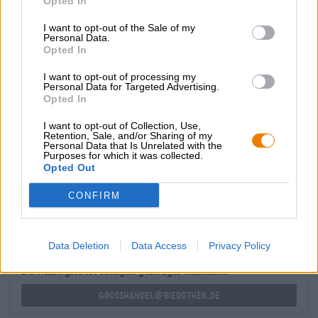
Opted In
Fruchtnoten. Federführend sind dominante Aromen von
sonnengereiften Nektarinen und goldener Mango, die auf
I want to opt-out of the Sale of my
der Zunge auf die herbe Spritzigkeit von pinker
Personal Data.
Grapefruit treffen.
Opted In
Ganz egal ob Du eine knallharte Motorrad-Lady oder ein
I want to opt-out of processing my
Personal Data for Targeted Advertising.
sanftmütiger Hollandradler bist, dieses erfrischende
Opted In
Double NEIPA dürfte Dir in jedem Fall schmecken!
I want to opt-out of Collection, Use,
Retention, Sale, and/or Sharing of my
Personal Data that Is Unrelated with the
Purposes for which it was collected.
Opted Out
KOSTENFREIE BIERATUNG
Du hast Fragen zu diesem Bier? Wir sind für Dich da.
CONFIRM
shop@bierothek.de
Data Deletion
Data Access
Privacy Policy
Händler oder Gastronomen
Du willst größere Mengen günstiger einkaufen?
grosshandel@bierothek.de