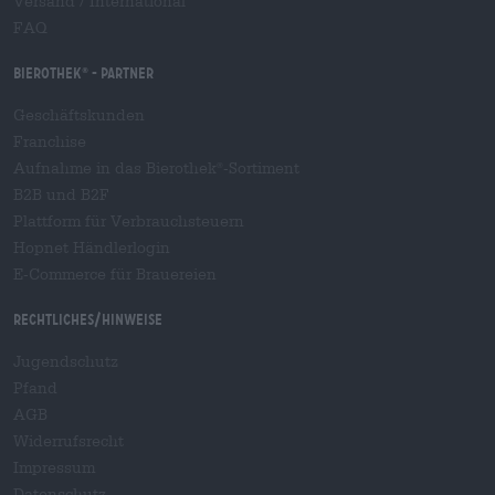
Versand
/
International
FAQ
Bierothek
- Partner
®
Geschäftskunden
Franchise
Aufnahme in das Bierothek
-Sortiment
®
B2B und B2F
Plattform für Verbrauchsteuern
Hopnet Händlerlogin
E-Commerce für Brauereien
Rechtliches/Hinweise
Jugendschutz
Pfand
AGB
Widerrufsrecht
Impressum
Datenschutz