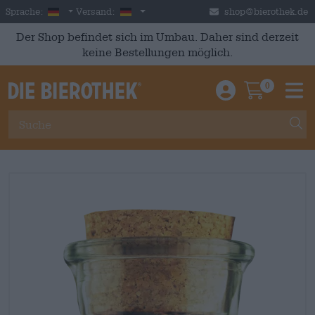
Skip to main content
German
Deutschland
Sprache:
Versand:
shop@bierothek.de
Der Shop befindet sich im Umbau. Daher sind derzeit
keine Bestellungen möglich.
0
Einloggen / An
Warenkor
M