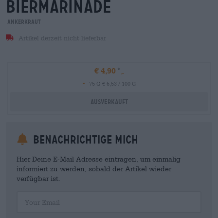
biermarinade
Ankerkraut
Artikel derzeit nicht lieferbar
€ 4,90
-
75 G € 6,53 / 100 G
Ausverkauft
Benachrichtige mich
Hier Deine E-Mail Adresse eintragen, um einmalig
informiert zu werden, sobald der Artikel wieder
verfügbar ist.
Your Email