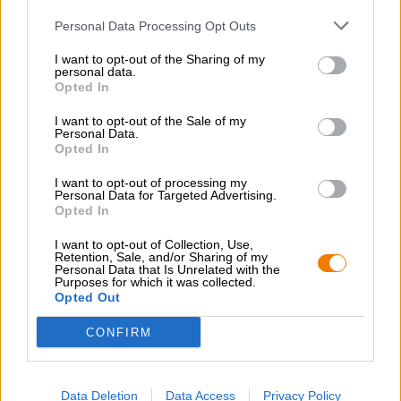
werden. Das Tolle an Bier ist, dass es einfach alles besser
Personal Data Processing Opt Outs
macht!
I want to opt-out of the Sharing of my
personal data.
NÄHRWERTE JE 100G
Opted In
Energie: 1185 kJ/ 283 kcal
I want to opt-out of the Sale of my
Personal Data.
Fett: 5,6g
Opted In
davon gesättigte Fettsäuren: 1,7g
I want to opt-out of processing my
Personal Data for Targeted Advertising.
Kohlenhydrate: 39g
Opted In
davon Zucker: 25g
I want to opt-out of Collection, Use,
Retention, Sale, and/or Sharing of my
Personal Data that Is Unrelated with the
Eiweiß: 9,3g
Purposes for which it was collected.
Opted Out
Salz: 14,3g
CONFIRM
Data Deletion
Data Access
Privacy Policy