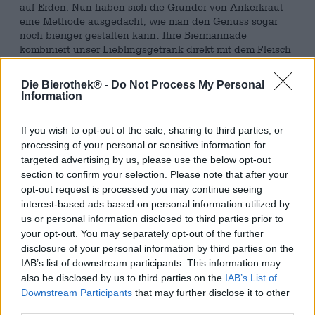
auf Erden. Nun haben sich die Gründer von Ankerkraut
eine Methode ausgedacht, wie man den Genuss sogar
noch bieriger gestalten kann: Ihre Biermarinade
kombiniert unser Lieblingsgetränk direkt mit dem Fleisch
und verdoppelt den Biergenuss sozusagen.
Die Bierothek® -
Do Not Process My Personal
Ihre Marinade enthält eine Mischung aus Tomate,
Information
Zwiebel, Knoblauch, Paprika, Pfeffer, Chili sowie
mediterranen und exotischen Kräutern und wird für das
gewisse Extra mit 50ml Bier vermischt. Der Gerstensaft
If you wish to opt-out of the sale, sharing to third parties, or
geht eine geschmackvolle Symbiose mit den Gewürzen
processing of your personal or sensitive information for
ein und liefert hopfige und malzige Bestandteile. Man
targeted advertising by us, please use the below opt-out
kann das Aroma in gewisser Weise selbst beeinflussen:
section to confirm your selection. Please note that after your
Ein malzbetontes Stout oder Porter bringt karamellige
opt-out request is processed you may continue seeing
Anklänge ins Spiel, während ein hopfengestopftes IPA
interest-based ads based on personal information utilized by
für eine elegante Bittere und saftige Fruchtnoten sorgt.
us or personal information disclosed to third parties prior to
Für ein Maximum an Geschmack massiert man die
your opt-out. You may separately opt-out of the further
Marinade gefühlvoll ins Grillgut ein und gibt dem gut
disclosure of your personal information by third parties on the
gekneteten Produkt ein Weilchen Zeit, damit das Aroma
IAB’s list of downstream participants. This information may
so richtig gut einziehen kann.
also be disclosed by us to third parties on the
IAB’s List of
Downstream Participants
that may further disclose it to other
Selbstverständlich kann die Marinade auch zum
third parties.
Verfeinern von Tofu, Seitan oder Gemüse verwendet