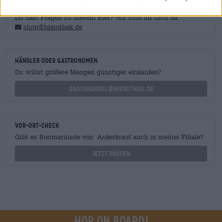
KOSTENFREIE BIERATUNG
Du hast Fragen zu diesem Bier? Wir sind für Dich da.
shop@bierothek.de
Händler oder Gastronomen
Du willst größere Mengen günstiger einkaufen?
grosshandel@bierothek.de
Vor-Ort-Check
Gibt es Biermarinade von Ankerkraut auch in meiner Filiale?
Jetzt prüfen
Hop on board!