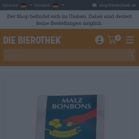
Skip to main content
German
Deutschland
Sprache:
Versand:
shop@bierothek.de
Der Shop befindet sich im Umbau. Daher sind derzeit
keine Bestellungen möglich.
0
Einloggen / An
Warenkor
M