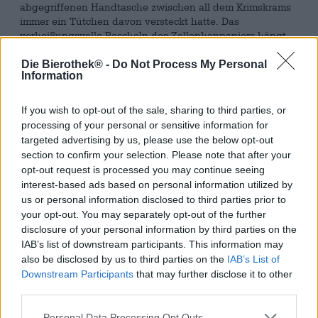
abgegriffenen Handtasche zwischen all dem Krimskrams
immer ein Tütchen davon versteckt hatte. Das
verheißungsvolle Rascheln des Zellophanpapiers hängt
noch immer in der Luft und der unvergleichliche
Geschmack süßen Malzes liegt uns auf der Zunge.
Die Bierothek® -
Do Not Process My Personal
Information
Ein Stückchen Kindheit steckt auch in den Malzbonbons
aus der Vulkan Brauerei. Das Konfekt ist mit goldenen
If you wish to opt-out of the sale, sharing to third parties, or
und braunen Streifen verziert und duftet bereits beim
processing of your personal or sensitive information for
Öffnen der Tüte nach Jahrmarkt, Kettenkarussell und
targeted advertising by us, please use the below opt-out
langen Sommernachmittagen in Omas Garten. Das feine
section to confirm your selection. Please note that after your
Aroma nach Karamell, Röstmalz und sonnengereiftem
opt-out request is processed you may continue seeing
Getreide folgt auf den Fuß und schmeichelt der Zunge
interest-based ads based on personal information utilized by
mit glatter, schmeichelnder Oberfläche und herrlicher
us or personal information disclosed to third parties prior to
Süße.
your opt-out. You may separately opt-out of the further
Malzbonbons sind der perfekte Genuss für
disclosure of your personal information by third parties on the
zwischendurch — vor allem dann, wenn sich der Bierdurst
IAB’s list of downstream participants. This information may
bemerkbar macht und man gerade kein Bier trinken kann.
also be disclosed by us to third parties on the
IAB’s List of
Sie sind handlich, passen in jede Tasche, sind lange
Downstream Participants
that may further disclose it to other
haltbar und können bei Bedarf auch mit Neffen, Nichten
third parties.
und Nachbarskindern geteilt werden.
Personal Data Processing Opt Outs