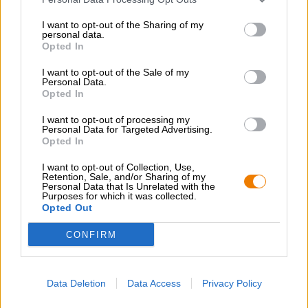
Durchschnittlich Nährwerte pro 100g:
I want to opt-out of the Sharing of my
personal data.
Energie: 1624kJ / 397kcal
Opted In
Fett: 0,1g
I want to opt-out of the Sale of my
Personal Data.
Opted In
davon gesättigte Fettsäuren: 0,1g
Kohlenhydrate: 96,1g
I want to opt-out of processing my
Personal Data for Targeted Advertising.
Opted In
davon Zucker: 57,0g
I want to opt-out of Collection, Use,
Eiweiß: 0,1g
Retention, Sale, and/or Sharing of my
Personal Data that Is Unrelated with the
Salz: 0,0g
Purposes for which it was collected.
Opted Out
CONFIRM
KOSTENFREIE BIERATUNG
Data Deletion
Data Access
Privacy Policy
Du hast Fragen zu diesem Bier? Wir sind für Dich da.
shop@bierothek.de