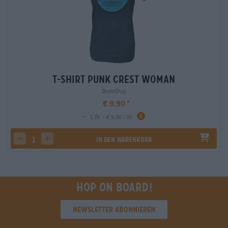
T-Shirt Punk Crest Woman
BrewDog
€ 9,90
-
1 St. - € 9,90 / St.
In den Warenkorb
decrease quantity
increase quantity
Hop on board!
Newsletter abonnieren