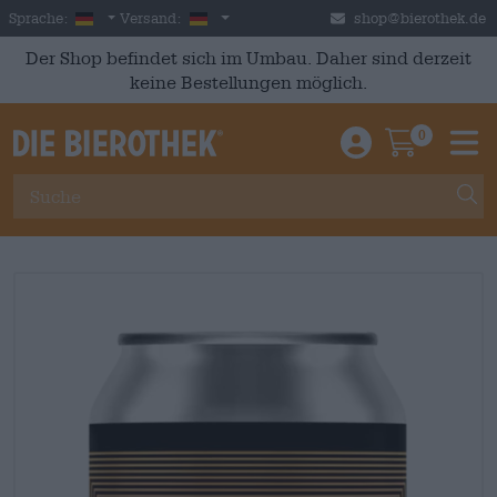
Skip to main content
German
Deutschland
Sprache:
Versand:
shop@bierothek.de
Der Shop befindet sich im Umbau. Daher sind derzeit
keine Bestellungen möglich.
0
Einloggen / An
Warenkor
M