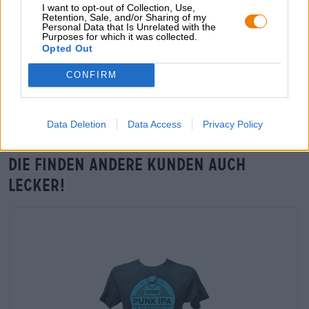
grosshandel@bierothek.de
I want to opt-out of Collection, Use,
Retention, Sale, and/or Sharing of my
Personal Data that Is Unrelated with the
Purposes for which it was collected.
Opted Out
Vor-Ort-Check
Gibt es Berlin Piloten #55 Totalausfall - Black IPA von
CONFIRM
BrewDog auch in meiner Filiale?
Jetzt prüfen
Data Deletion
Data Access
Privacy Policy
Die finden andere Kunden auch
lecker!