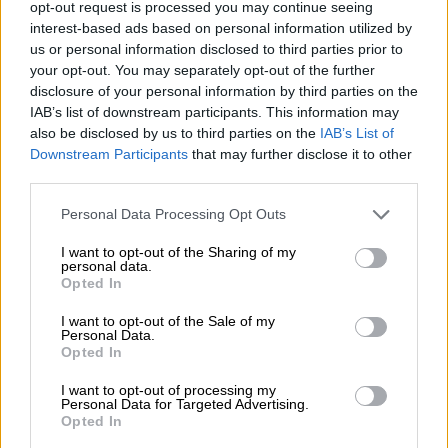
opt-out request is processed you may continue seeing
namens TotalAusfall stammt aus der Feder von BrewDog
interest-based ads based on personal information utilized by
und fließt in der Farbe frisch aufgebrühten Kaffees ins
us or personal information disclosed to third parties prior to
Glas. Der mitternachtsschwarze Trunk duftet und
your opt-out. You may separately opt-out of the further
schmeckt nach tropischem Obst, zart schmelzendem
disclosure of your personal information by third parties on the
Karamell, sanftem Röstmalz und kernigem Getreide. Kein
IAB’s list of downstream participants. This information may
Kompromiss, sondern eine majestätische Vermählung von
also be disclosed by us to third parties on the
IAB’s List of
zwei grundunterschiedlichen Richtungen.
Downstream Participants
that may further disclose it to other
Für Hopheads und Maltminds!
third parties.
Personal Data Processing Opt Outs
I want to opt-out of the Sharing of my
personal data.
Opted In
KOSTENFREIE BIERATUNG
Du hast Fragen zu diesem Bier? Wir sind für Dich da.
I want to opt-out of the Sale of my
shop@bierothek.de
Personal Data.
Opted In
I want to opt-out of processing my
Händler oder Gastronomen
Personal Data for Targeted Advertising.
Opted In
Du willst größere Mengen günstiger einkaufen?