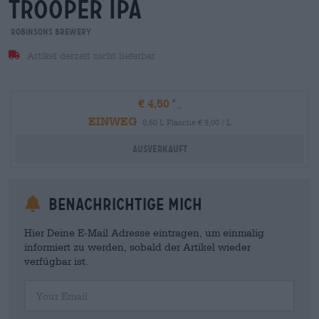
trooper ipa
Robinsons Brewery
Artikel derzeit nicht lieferbar
€ 4,50
EINWEG
0,50 L Flasche € 9,00 / L
Ausverkauft
Benachrichtige mich
Hier Deine E-Mail Adresse eintragen, um einmalig
informiert zu werden, sobald der Artikel wieder
verfügbar ist.
Your Email