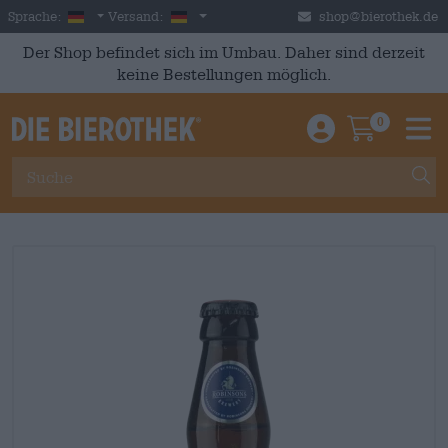
Skip to main content
German
Deutschland
Sprache:
Versand:
shop@bierothek.de
Der Shop befindet sich im Umbau. Daher sind derzeit
keine Bestellungen möglich.
0
Einloggen / An
Warenkor
M