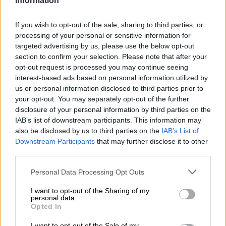
Information
Maiden und der Brauerei Robinsons ist eine gute Sache,
von der nicht nur die Beteiligten, sondern auch wir
profitieren. Band und Brauer:innen trinken und feiern
If you wish to opt-out of the sale, sharing to third parties, or
nämlich nicht nur gemeinsam, sie brauen auch
processing of your personal or sensitive information for
gemeinsam und das seit mittlerweile mehr als 10 Jahren.
targeted advertising by us, please use the below opt-out
Die fruchtbare Verbindung hat eine ganze Reihe feiner
section to confirm your selection. Please note that after your
Braustücke hervorgebracht, das neuste in der Reihe ist
opt-out request is processed you may continue seeing
das Trooper IPA. Bruce Dickinson höchstpersönlich und
interest-based ads based on personal information utilized by
Robinsons Chefbraumeister Martyn Weeks haben die
us or personal information disclosed to third parties prior to
Köpfe zusammengesteckt und mit vereinten Kräften ein
your opt-out. You may separately opt-out of the further
weiteres Meisterwerk kreiert.
disclosure of your personal information by third parties on the
IAB’s list of downstream participants. This information may
Das Ergebnis ihrer Collaboration ist ein Sud mit 6,0 %
also be disclosed by us to third parties on the
IAB’s List of
Alkoholgehalt, der bis zum Rand mit Hopfen angefüllt ist.
Downstream Participants
that may further disclose it to other
Das Bier fließt in klarem Gold ins Glas und schmückt sich
third parties.
mit einer kleinen Krone luftigen Schaums in Elfenbein.
Der Hopfen macht sich in Duft und Geschmack bemerkbar
Personal Data Processing Opt Outs
und schmeichelt den Sinnen mit einem Potpourri aus
tropischem Obst, harzigen Kräutern und knackiger
I want to opt-out of the Sharing of my
Bitterkeit. Süße, Säure und bittere Untertöne sind perfekt
personal data.
aufeinander abgestimmt und formen ein süffiges Ganzes,
Opted In
das exzellent zur Musik von Iron Maiden passt.
I want to opt-out of the Sale of my