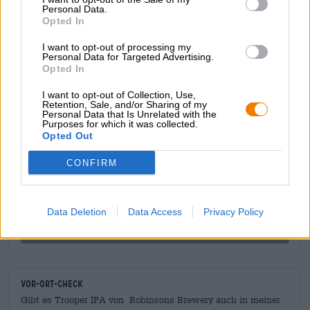
Für Fans der Kultband ist das Iron Maiden Trooper IPA
Personal Data.
ein absolutes Muss und allen anderen sollte das locker-
Opted In
flockige IPA auch schmecken!
I want to opt-out of processing my
Personal Data for Targeted Advertising.
Opted In
I want to opt-out of Collection, Use,
Retention, Sale, and/or Sharing of my
Personal Data that Is Unrelated with the
KOSTENFREIE BIERATUNG
Purposes for which it was collected.
Du hast Fragen zu diesem Bier? Wir sind für Dich da.
Opted Out
shop@bierothek.de
CONFIRM
Händler oder Gastronomen
Du willst größere Mengen günstiger einkaufen?
Data Deletion
Data Access
Privacy Policy
grosshandel@bierothek.de
Vor-Ort-Check
Gibt es Trooper IPA von Robinsons Brewery auch in meiner