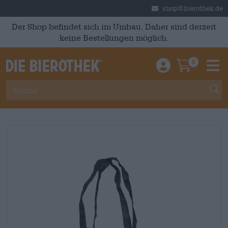
Skip to main content
shop@bierothek.de
Der Shop befindet sich im Umbau. Daher sind derzeit
keine Bestellungen möglich.
0
Einloggen / An
Warenkor
M