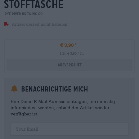
stofftasche
Rye River Brewing Co.
Artikel derzeit nicht lieferbar
€ 3,90
-
1 St. € 3,90 / St.
Ausverkauft
Benachrichtige mich
Hier Deine E-Mail Adresse eintragen, um einmalig
informiert zu werden, sobald der Artikel wieder
verfügbar ist.
Your Email