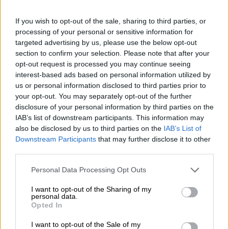
Hause tragen, man kann seinen Umzug in winzig kleinen
Portionen vollziehen, man kann eineinhalb Kilo
If you wish to opt-out of the sale, sharing to third parties, or
Heidelbeeren auf dem Markt kaufen und sie in der guten
processing of your personal or sensitive information for
Jute zu Oma tragen, damit sie Kuchen daraus bäckt, man
targeted advertising by us, please use the below opt-out
kann seine Katze damit in den Park zum Taubenkucken
section to confirm your selection. Please note that after your
schaffen, man kann den Beutel zur Schultasche
opt-out request is processed you may continue seeing
umfunktionieren, sie als Rucksack auf dem Rücken tragen
interest-based ads based on personal information utilized by
oder sie verwenden, um dreckiges Wasser zu filtern.
us or personal information disclosed to third parties prior to
Bei der Kreation ihrer ganz persönlichen Stofftasche hatte
your opt-out. You may separately opt-out of the further
die Brauerei Rye River Brewing allerdings einen ganz
disclosure of your personal information by third parties on the
besonderen Zweck im Kopf und hält damit auch nicht
IAB’s list of downstream participants. This information may
hinterm Berg: „A BIG BANGIN´ BAG OF CANS“ ist in
also be disclosed by us to third parties on the
IAB’s List of
dicken Großbuchstaben auf den Beutel gedruckt und
Downstream Participants
that may further disclose it to other
verrät jedem seinen Auftrag. Es ist selbstverständlich Dir
third parties.
überlassen, was genau Du in der Tasche transportierst,
aber es spricht auch nichts dagegen, den Anweisungen
Personal Data Processing Opt Outs
der Brauerei zu folgen und einfach eine Menge gut
gekühlter Bierdosen darin herumzutragen.
I want to opt-out of the Sharing of my
personal data.
Opted In
Die praktische Tasche präsentiert neben dem frechen
Spruch auch noch das Logo der Brauerei. Sie ist mit
I want to opt-out of the Sale of my
langen Henkeln ausgestattet und aus einem haltbaren,