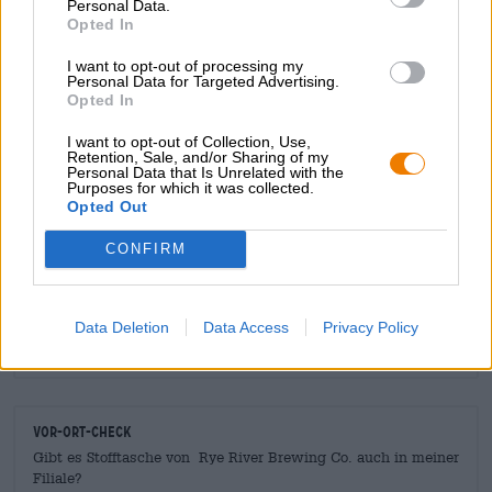
Personal Data.
stabilen und langlebigen Material gefertigt. Geradezu
Opted In
perfekt, um damit Bier zu transportieren!
I want to opt-out of processing my
Personal Data for Targeted Advertising.
Opted In
I want to opt-out of Collection, Use,
Retention, Sale, and/or Sharing of my
KOSTENFREIE BIERATUNG
Personal Data that Is Unrelated with the
Purposes for which it was collected.
Du hast Fragen zu diesem Bier? Wir sind für Dich da.
Opted Out
shop@bierothek.de
CONFIRM
Händler oder Gastronomen
Du willst größere Mengen günstiger einkaufen?
Data Deletion
Data Access
Privacy Policy
grosshandel@bierothek.de
Vor-Ort-Check
Gibt es Stofftasche von Rye River Brewing Co. auch in meiner
Filiale?