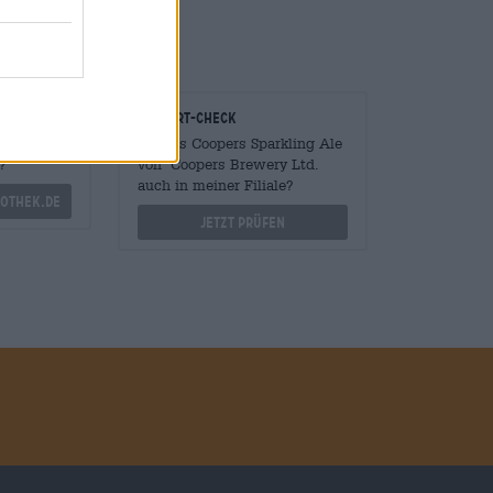
onomen
Vor-Ort-Check
Mengen
Gibt es Coopers Sparkling Ale
?
von Coopers Brewery Ltd.
auch in meiner Filiale?
othek.de
Jetzt prüfen