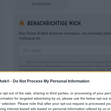
Ausverkauft
Benachrichtige mich
Hier Deine E-Mail Adresse eintragen, um einmalig infor
verfügbar ist.
Your Email
Hiermit willige ich ein, dass meine personenbezogenen Dat
und Führung eines Kundenkontos verarbeitet werden. Dieses Kun
Verkaufstätigkeiten sowie meiner personenbezogenen Daten. Mir i
Wirkung für die Zukunft per E-Mail an shop@bierothek.de widerru
durch den Widerruf der Einwilligung die Rechtmäßigkeit der aufg
thek® -
Do Not Process My Personal Information
Verarbeitung nicht berührt wird. Weitere Informationen finden S
to opt-out of the sale, sharing to third parties, or processing of your per
formation for targeted advertising by us, please use the below opt-out s
r selection. Please note that after your opt-out request is processed y
eing interest-based ads based on personal information utilized by us or
* Preise inkl. gesetzlicher MwSt. zzgl.
Versandkosten
zzgl.
Pfa