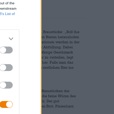
out of the
 downstream
B’s List of
Konsum ihrer herrlichen Braustücke: „Roll the
em man das Meiste aus ihren Bieren herausholen
r Coopers. Alle ihre Kreationen werden in der
r Fermentierung nach der Abfüllung. Dabei
Sediment, die eine ganze Menge Geschmack
 es gleichmäßig im Bier zu verteilen, legt
inige Male sanft hin und her. Falls man das
icht schwenken und zum restlichen Bier ins
iker zählte zu den ersten Braustücken der
ut. Das Bier kombiniert die feine Würze des
ance aus Hopfen und Malz. Der gut
eifen Äpfeln, ofenfrischem Brot, Pinienharz
igt das Aromenspiel.