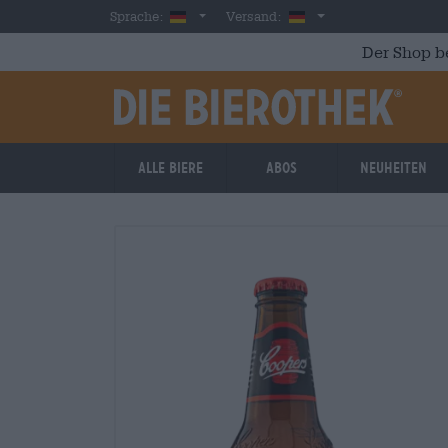
Skip to main content
German
Deutschland
Sprache:
Versand:
Der Shop b
Alle Biere
Abos
Neuheiten