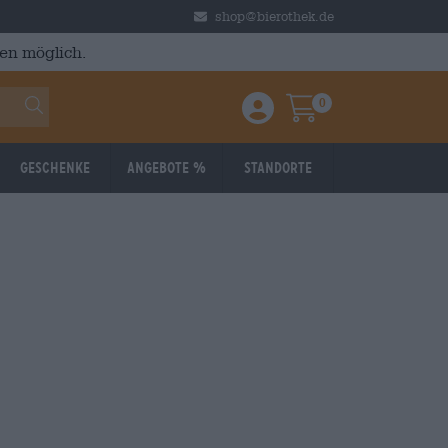
shop@bierothek.de
en möglich.
0
Einloggen / Anmelden
Warenkorb
Geschenke
Angebote %
Standorte