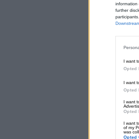
information 
further disc
participants
Downstream 
Persona
I want t
Opted 
I want t
Opted 
I want 
Advertis
Opted 
I want t
of my P
was col
Opted 