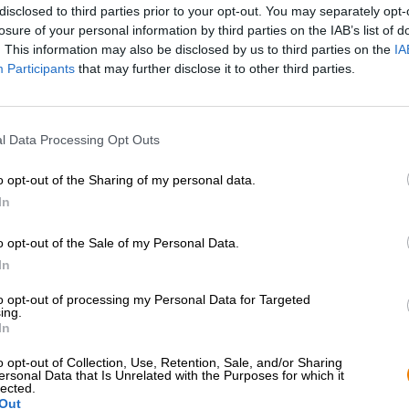
disclosed to third parties prior to your opt-out. You may separately opt-
losure of your personal information by third parties on the IAB’s list of
Beschreibung
Infos
Bewertungen
(0)
. This information may also be disclosed by us to third parties on the
IA
Participants
that may further disclose it to other third parties.
Im Hause Coopers gibt es eine klare Anweisung für den 
beer. Unlock the flavor“ ist der Tipp der Brauer, mit d
l Data Processing Opt Outs
kann. Der Hinweis fußt auf der besonderen Brauweise de
Flasche oder Dose gereift und beenden den Prozess de
o opt-out of the Sharing of my personal data.
entsteht am Flaschen- oder Dosenboden eine Schicht 
In
enthält. Um in den Genuss dieses Aromas zu kommen und
man die Flasche oder Dose auf den Tisch und rollt sie e
vergisst, kann man die Flasche wie beim Hefeweizen le
o opt-out of the Sale of my Personal Data.
Glas gießen. Rollen macht aber mehr Spaß.
In
Nicht geschüttelt oder gerührt, gerollt.
to opt-out of processing my Personal Data for Targeted
ing.
Auch das Sparkling Ale sollte gerollt werden. Der Klass
In
Brauerei Coopers und wurde erstmals im Jahr 1862 gebra
brauereieigenen Hefestamms mit einer gelungenen Bal
o opt-out of Collection, Use, Retention, Sale, and/or Sharing
ersonal Data that Is Unrelated with the Purposes for which it
karbonisierte Gerstensaft schmeckt nach Zitronengras, r
lected.
und Karamell. Eine kräftige Hopfenbittere vervollständ
Out