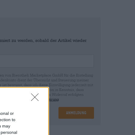
miert zu werden, sobald der Artikel wieder
en von Bierothek Marketplace GmbH für die Erstellung
denkonto dient der Übersicht und Steuerung meiner
st bewusst, dass ich diese Einwilligung jederzeit mit
fen kann. Wir setzen Sie davon in Kenntnis, dass
rund der Einwilligung bis zum Widerruf erfolgten
ie in unserer
Datenschutzerklärung
.
Anmeldung
sonal or
ection to
ou may
 personal
nd
€ 0,08