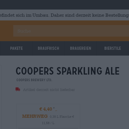
efindet sich im Umbau. Daher sind derzeit keine Bestellung
Pakete
Braufrisch
Brauereien
Bierstile
coopers sparkling ale
Coopers Brewery Ltd.
Artikel derzeit nicht lieferbar
€ 4,40
MEHRWEG
0,38 L Flasche €
11,58 / L