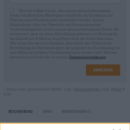
Hiermit willige ich ein, dass meine personenbezogenen
Daten von Bierothek Marketplace GmbH für die Erstellung und
Führung eines Kundenkontos verarbeitet werden. Dieses
Kundenkonto dient der Übersicht und Steuerung meiner
Verkaufstätigkeiten sowie meiner personenbezogenen Daten. Mir
ist bewusst, dass ich diese Einwilligung jederzeit mit Wirkung für
die Zukunft per E-Mail an shop@bierothek.de widerrufen kann.
Wir setzen Sie davon in Kenntnis, dass durch den Widerruf der
Einwilligung die Rechtmäßigkeit der aufgrund der Einwilligung bis
zum Widerruf erfolgten Verarbeitung nicht berührt wird. Weitere
Informationen finden Sie in unserer
Datenschutzerklärung
.
Anmeldung
* Preise inkl. gesetzlicher MwSt. zzgl.
Versandkosten
zzgl.
Pfand
€
0,08
Beschreibung
Infos
Bewertungen
(7)