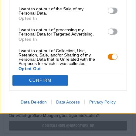
Hopfenfeuerwerk breit: Erfrischend fruchtig-süß und
knackig bitter zugleich. Dezente Malz- und Zitrusaromen
I want to opt-out of the Sale of my
Personal Data.
fangen die stattlichen 50 Bittereinheiten geschickt auf.
Opted In
Die typische IPA-Bitterkeit setzt schnell ein, ist neben der
überwältigenden Fruchtigkeit aber nicht zu dominant.
I want to opt-out of processing my
Personal Data for Targeted Advertising.
Das IPA von Maisel & Friends hinterlässt einen kräftigen
Opted In
Eindruck, ohne dabei unausgewogen oder überwältigend
zu wirken. Gelungen!
I want to opt-out of Collection, Use,
Retention, Sale, and/or Sharing of my
Personal Data that Is Unrelated with the
Purposes for which it was collected.
Opted Out
KOSTENFREIE BIERATUNG
CONFIRM
Du hast Fragen zu diesem Bier? Wir sind für Dich da.
shop@bierothek.de
Data Deletion
Data Access
Privacy Policy
Händler oder Gastronomen
Du willst größere Mengen günstiger einkaufen?
grosshandel@bierothek.de