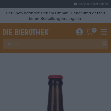
Skip to main content
shop@bierothek.de
Der Shop befindet sich im Umbau. Daher sind derzeit
keine Bestellungen möglich.
0
Einloggen / An
Warenkor
M