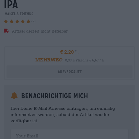
ipa
Maisel & Friends
(7)
Artikel derzeit nicht lieferbar
€ 2,20
MEHRWEG
0,33 L Flasche € 6,67 / L
Ausverkauft
Benachrichtige mich
Hier Deine E-Mail Adresse eintragen, um einmalig
informiert zu werden, sobald der Artikel wieder
verfügbar ist.
Your Email