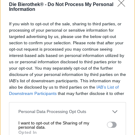
Geht es nach Maisel & Friends, soll das Craftbier bis
Die Bierothek® -
Do Not Process My Personal
spätestens 2025 eine feste Größe auf dem nationalen
Information
sowie internationalen Biermarkt sein. Als einer der
Wegbereiter der Szene arbeitet die Bayreuther Brauerei
If you wish to opt-out of the sale, sharing to third parties, or
mit ihren hervorragenden Bierkreationen tatkräftig mit,
processing of your personal or sensitive information for
um dieses Ziel zu verwirklichen.
targeted advertising by us, please use the below opt-out
section to confirm your selection. Please note that after your
Bereits jetzt verfügt die Brauerei über ein breit
opt-out request is processed you may continue seeing
gefächertes Angebot an köstlichen Craftbieren. Fast
interest-based ads based on personal information utilized by
schon als Klassiker in ihrem Sortiment lässt sich das IPA
des Brauereiunternehmens bezeichnen, denn es bringt
us or personal information disclosed to third parties prior to
alles mit, was man von einem klassischen IPA erwartet.
your opt-out. You may separately opt-out of the further
disclosure of your personal information by third parties on the
Das IPA ist eines der Aushängeschilder der Brauerei und
IAB’s list of downstream participants. This information may
begeistert mit hopfiger Exzellenz.
also be disclosed by us to third parties on the
IAB’s List of
Downstream Participants
that may further disclose it to other
Im Glas erscheint das Bier in einem kräftigen Kupferton
third parties.
mit fester Schaumkrone. Wie es bei einem echten IPA sein
sollte, riecht man das fruchtige Hopfenbouquet sofort
Personal Data Processing Opt Outs
nach dem Öffnen der Flasche. Rote Beeren kitzeln in der
Nase und vereinen sich dort mit floralem Hopfen, feinen
I want to opt-out of the Sharing of my
Zitrusnoten und tropischer Frucht zu einer verlockenden
personal data.
Mischung. Auf der Zunge macht sich ein wahrhaftes
Opted In