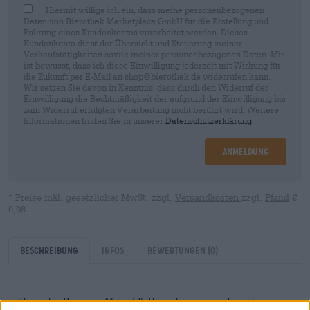
Hiermit willige ich ein, dass meine personenbezogenen
Daten von Bierothek Marketplace GmbH für die Erstellung und
Führung eines Kundenkontos verarbeitet werden. Dieses
Kundenkonto dient der Übersicht und Steuerung meiner
Verkaufstätigkeiten sowie meiner personenbezogenen Daten. Mir
ist bewusst, dass ich diese Einwilligung jederzeit mit Wirkung für
die Zukunft per E-Mail an shop@bierothek.de widerrufen kann.
Wir setzen Sie davon in Kenntnis, dass durch den Widerruf der
Einwilligung die Rechtmäßigkeit der aufgrund der Einwilligung bis
zum Widerruf erfolgten Verarbeitung nicht berührt wird. Weitere
Informationen finden Sie in unserer
Datenschutzerklärung
.
Anmeldung
* Preise inkl. gesetzlicher MwSt. zzgl.
Versandkosten
zzgl.
Pfand
€
0,08
Beschreibung
Infos
Bewertungen
(0)
Fans der Brauerei Maisel & Friends wissen, dass die