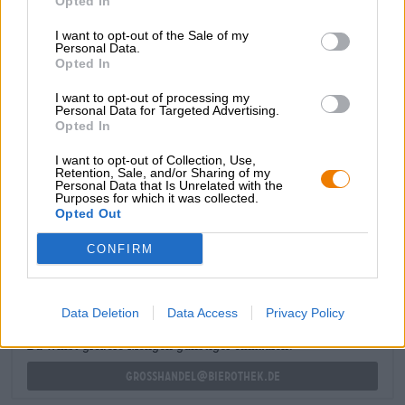
Opted In
Wirbelsturm.
I want to opt-out of the Sale of my
Dieser saftige Sommerhit stammt übrigens aus der Feder
Personal Data.
der Auszubildenden. Jedes Jahr dürfen die Azubis von
Opted In
Maisel & Friends ein gemeinsames Abschlussbier brauen,
I want to opt-out of processing my
das in limitierter Auflage ins Sortiment der Brauerei
Personal Data for Targeted Advertising.
aufgenommen wird.
Opted In
I want to opt-out of Collection, Use,
Retention, Sale, and/or Sharing of my
Personal Data that Is Unrelated with the
Purposes for which it was collected.
Opted Out
KOSTENFREIE BIERATUNG
Du hast Fragen zu diesem Bier? Wir sind für Dich da.
CONFIRM
shop@bierothek.de
Data Deletion
Data Access
Privacy Policy
Händler oder Gastronomen
Du willst größere Mengen günstiger einkaufen?
grosshandel@bierothek.de