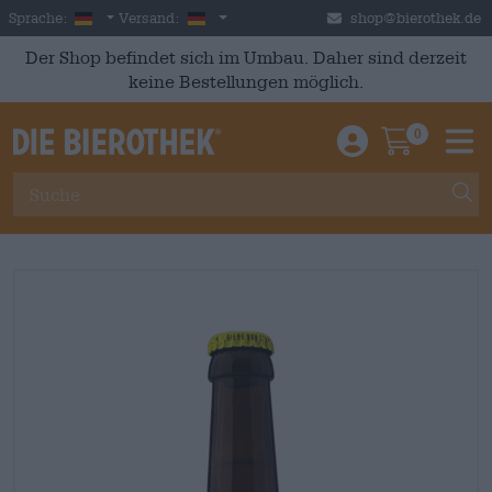
Skip to main content
German
Deutschland
Sprache:
Versand:
shop@bierothek.de
Der Shop befindet sich im Umbau. Daher sind derzeit
keine Bestellungen möglich.
0
Einloggen / An
Warenkor
M