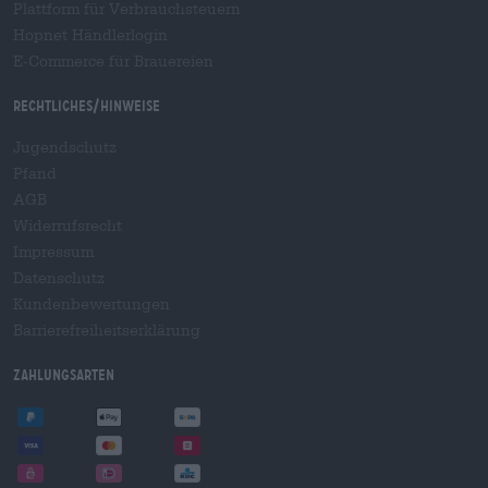
Plattform für Verbrauchsteuern
Hopnet Händlerlogin
E-Commerce für Brauereien
Rechtliches/Hinweise
Jugendschutz
Pfand
AGB
Widerrufsrecht
Impressum
Datenschutz
Kundenbewertungen
Barrierefreiheitserklärung
Zahlungsarten