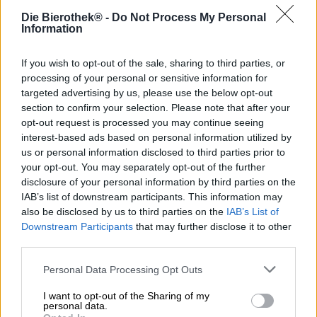
Brauer des Unternehmens gerne experimentieren. Die
Die Bierothek® -
Do Not Process My Personal
Meister feiner Biere mischen die Karten mit Vorliebe neu
Information
und verleihen bodenständigen Bieren ihren ganz eigenen
Stempel. Mit ihrem Werk Fruity Tornado haben sie sich
einen echten Klassiker vorgenommen: das Weizen. Mit
If you wish to opt-out of the sale, sharing to third parties, or
einer Menge Hopfen in der Hinterhand hat das Team dem
processing of your personal or sensitive information for
bayerischen Liebling einen ordentlichen Twist verliehen
targeted advertising by us, please use the below opt-out
und dem cremigen Bananen-Charakter eine Reihe
section to confirm your selection. Please note that after your
spannender Spielkameraden beschert.
opt-out request is processed you may continue seeing
interest-based ads based on personal information utilized by
Fruity Tornado präsentiert sich in einem rotgolden
us or personal information disclosed to third parties prior to
schimmernden Farbton im Glas und bildet eine duftende
your opt-out. You may separately opt-out of the further
Krone aus dichtporigem, stabilen Schaum. In der Nase
disclosure of your personal information by third parties on the
gibt sich das getunte Weizen zunächst klassisch: Noten
IAB’s list of downstream participants. This information may
von reifer Banane, würziger Hefe und Nelke verlocken
also be disclosed by us to third parties on the
IAB’s List of
zum Antrunk. Der erste Schluck offenbart dann aber, dass
Downstream Participants
that may further disclose it to other
das Bier mit einer Menge Hopfen gespickt wurde. Ein
third parties.
Füllhorn tropischer Obstnoten gesellt sich zur Banane
und liefert neben Mango, Papaya, Ananas und Co. auch
Personal Data Processing Opt Outs
einen exotischen Hauch Kokosnuss. Spritzige
Zitrusfrüchte bringen sommerliche Frische und eine feine
I want to opt-out of the Sharing of my
Säure ins Aromenspiel. Die weiche Grundaromatik des
personal data.
Weizens harmoniert wunderbar mit dem hopfigen