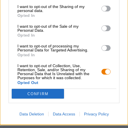
umschmeichelt die Zunge, feines Röstmalz,
I want to opt-out of the Sharing of my
zartschmelzende Schokoladennoten und gebrannte
personal data.
Opted In
Mandeln runden das Aromenspiel ab. Würziger Honig
und ein Potpourri weihnachtlicher Noten
I want to opt-out of the Sale of my
komplementieren den Geschmack. Das Finish ist
Personal Data.
angenehm bitter und malzbetont.
Opted In
Das Festbier aus dem Riedenburger Brauhaus ist ein gut
I want to opt-out of processing my
gelungenes Winterbier, das wunderbar zu
Personal Data for Targeted Advertising.
weihnachtlichem Gebäck, frisch gebackenen Bratäpfeln
Opted In
und festlichen Braten passt. Würzig, süß und rund ist es
I want to opt-out of Collection, Use,
der perfekte Begleiter für die kalten Tage und tröstet
Retention, Sale, and/or Sharing of my
einen auch im Januar bei Schneematsch, Regen und
Personal Data that Is Unrelated with the
Eiseskälte.
Purposes for which it was collected.
Opted Out
CONFIRM
KOSTENFREIE BIERATUNG
Du hast Fragen zu diesem Bier? Wir sind für Dich da.
shop@bierothek.de
Data Deletion
Data Access
Privacy Policy