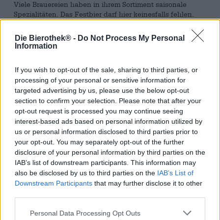
Viele Brauereien haben in ihrem Sortiment saisonale
Spezialitäten. Das Festbier darf hier keinesfalls fehlen.
Jedes Jahr vor Weihnachten bringen zahlreiche
Brauereien feine, würzige und winterliche Festbiere
Die Bierothek® -
Do Not Process My Personal
heraus, die ihren Kunden die Adventszeit versüßen
Information
sollen. Auch das Riedenburger Brauhaus hat ein solches
Festbier.
If you wish to opt-out of the sale, sharing to third parties, or
processing of your personal or sensitive information for
Das Riedenburger Festbier wird mit Zutaten aus
ökologischer Landwirtschaft gebraut. Die Rohstoffe in
targeted advertising by us, please use the below opt-out
Bioland-Qualität zeichnen sich durch ihren fabelhaften
section to confirm your selection. Please note that after your
Geschmack und ihre gute Verträglichkeit aus. Schadstoffe
opt-out request is processed you may continue seeing
und Pestizide werden im Bio-Landbau nicht verwendet.
interest-based ads based on personal information utilized by
Das Bier ist ebenso naturbelassen: Unfiltriert und nicht
us or personal information disclosed to third parties prior to
pasteurisiert fließt das Festbier in einem herrlich wolkigen
your opt-out. You may separately opt-out of the further
Bernsteinton ins Glas und glänzt prächtig kupferfarben.
disclosure of your personal information by third parties on the
Ein kleiner, leicht getönter Schaum bekrönt das Bier und
IAB’s list of downstream participants. This information may
verströmt einen festlichen Duft nach geröstetem Malz,
also be disclosed by us to third parties on the
IAB’s List of
Honig, karamellisierten Nüssen und weihnachtlichen
Downstream Participants
that may further disclose it to other
Gewürzen. Der Antrunk offenbart einen mittelschweren
third parties.
Körper mit ausgewogenen Süß- und Bitternoten. Am
Gaumen präsentiert sich das Riedenburger Festbier
Personal Data Processing Opt Outs
cremig, weich und samtig: Sahniges Karamell