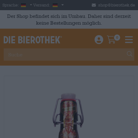
Skip to main content
German
Deutschland
Sprache:
Versand:
shop@bierothek.de
Der Shop befindet sich im Umbau. Daher sind derzeit
keine Bestellungen möglich.
0
Einloggen / An
Warenkor
M