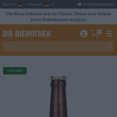
Skip to main content
German
Deutschland
Sprache:
Versand:
shop@bierothek.de
Der Shop befindet sich im Umbau. Daher sind derzeit
keine Bestellungen möglich.
0
Einloggen / An
Warenkor
M
14.07.2026