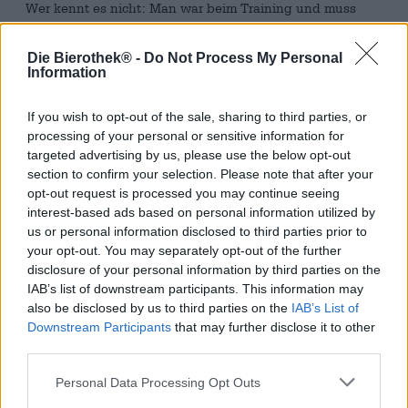
Wer kennt es nicht: Man war beim Training und muss
noch Autofahren, hat aber eigentlich großen Durst auf ein
gutes Craftbier. Oder man verspürt Bierdurst, befindet
Die Bierothek® -
Do Not Process My Personal
sich aber gerade in anderen Umständen oder mitten in
Information
der Fastenzeit. Diesem Dilemma hat sich die
Riedenburger Brauerei dankenswerter Weise
angenommen und das Dolden Null kreiert.
If you wish to opt-out of the sale, sharing to third parties, or
processing of your personal or sensitive information for
Das Dolden Null ist ein trübes, dunkeloranges IPA mit
targeted advertising by us, please use the below opt-out
schönen Zitrusnoten und einer kräftigen Schaumkrone.
section to confirm your selection. Please note that after your
Das erfrischende Bier ist das perfekte Sommerbier,
opt-out request is processed you may continue seeing
schmeckt aber auch, wenn man schon Anfang Dezember
interest-based ads based on personal information utilized by
mehr als genug Glühwein getrunken hat und eine leichte
us or personal information disclosed to third parties prior to
Alternative sucht, die weniger Kopfschmerzen bereitet.
your opt-out. You may separately opt-out of the further
Die Gärung von Dolden Null wird genau zum richtigen
disclosure of your personal information by third parties on the
Zeitpunkt abgebrochen, sodass das Bier zwar das volle
IAB’s list of downstream participants. This information may
Aroma aber keinen Alkohol enthält.
also be disclosed by us to third parties on the
IAB’s List of
Downstream Participants
that may further disclose it to other
Dolden Null ist ein fast alkoholfreies Bier, bei dem man
kein einziges Volumenprozent vermisst. Genau richtig für
third parties.
alle, die gerne Bier trinken und dabei stets einen klaren
Personal Data Processing Opt Outs
Kopf bewahren müssen.