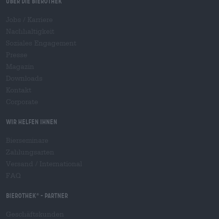
Über die Bierothek
Jobs / Karriere
Nachhaltigkeit
Soziales Engagement
Presse
Magazin
Downloads
Kontakt
Corporate
Wir helfen Ihnen
Bierseminare
Zahlungsarten
Versand
/
International
FAQ
Bierothek
- Partner
®
Geschäftskunden