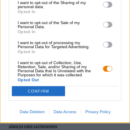
I want to opt-out of the Sharing of my
personal data.
Nährwertangaben je 100 ml
Opted In
Brennwert/ 79 kj;
I want to opt-out of the Sale of my
Personal Data.
Energie: 19 kcal;
Opted In
Eiweiß: 0,5 g;
I want to opt-out of processing my
Personal Data for Targeted Advertising.
Kohlenhydrate: 4,3 g;
Opted In
davon Zucker: 4,3 g;
I want to opt-out of Collection, Use,
Retention, Sale, and/or Sharing of my
Fett,
gesättigten Fettsäuren und Salz
Personal Data that Is Unrelated with the
Purposes for which it was collected.
Opted Out
CONFIRM
KOSTENFREIE BIERATUNG
Du hast Fragen zu diesem Bier? Wir sind für Dich da.
shop@bierothek.de
Data Deletion
Data Access
Privacy Policy
Händler oder Gastronomen