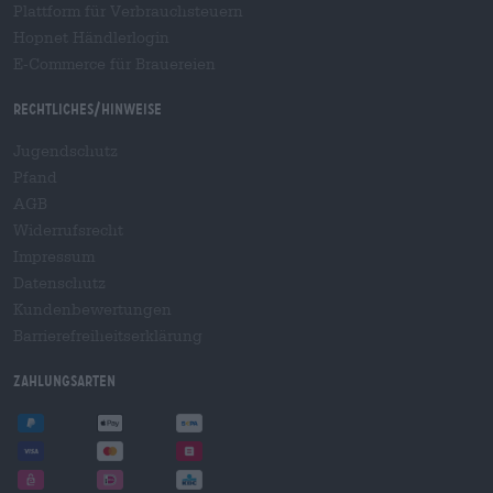
Plattform für Verbrauchsteuern
Hopnet Händlerlogin
E-Commerce für Brauereien
Rechtliches/Hinweise
Jugendschutz
Pfand
AGB
Widerrufsrecht
Impressum
Datenschutz
Kundenbewertungen
Barrierefreiheitserklärung
Zahlungsarten