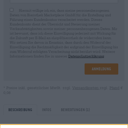
Hiermit willige ich ein, dass meine personenbezogenen
Daten von Bierothek Marketplace GmbH für die Erstellung und
Führung eines Kundenkontos verarbeitet werden. Dieses
Kundenkonto dient der Übersicht und Steuerung meiner
Verkaufstätigkeiten sowie meiner personenbezogenen Daten. Mir
ist bewusst, dass ich diese Einwilligung jederzeit mit Wirkung für
die Zukunft per E-Mail an shop@bierothek.de widerrufen kann.
Wir setzen Sie davon in Kenntnis, dass durch den Widerruf der
Einwilligung die Rechtmäßigkeit der aufgrund der Einwilligung bis
zum Widerruf erfolgten Verarbeitung nicht berührt wird. Weitere
Informationen finden Sie in unserer
Datenschutzerklärung
.
Anmeldung
* Preise inkl. gesetzlicher MwSt. zzgl.
Versandkosten
zzgl.
Pfand
€
0,08
Beschreibung
Infos
Bewertungen
(1)