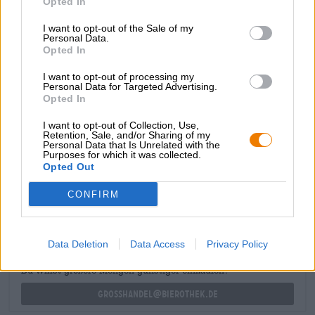
Opted In
aus dunklem Malz, kandierten Früchten und gerösteten
Kaffeebohnen steigt in die Nase und macht Durst auf den
I want to opt-out of the Sale of my
ersten Schluck. Dieser offenbart ein vollmundiges Bier mit
Personal Data.
Opted In
vielfältigen Malznuancen. Getoastetes Getreide, Noten
von Rosinen, Haselnuss und Karamell vereinen sich zu
I want to opt-out of processing my
einer sinnlichen Mischung. Eine klare, knackige Bittere
Personal Data for Targeted Advertising.
rundet das Aromenspiel elegant ab.
Opted In
I want to opt-out of Collection, Use,
Retention, Sale, and/or Sharing of my
Personal Data that Is Unrelated with the
Purposes for which it was collected.
Opted Out
KOSTENFREIE BIERATUNG
Du hast Fragen zu diesem Bier? Wir sind für Dich da.
CONFIRM
shop@bierothek.de
Data Deletion
Data Access
Privacy Policy
Händler oder Gastronomen
Du willst größere Mengen günstiger einkaufen?
grosshandel@bierothek.de