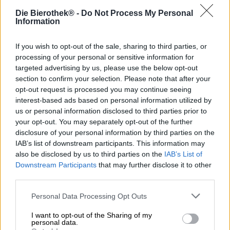
Der Mai steht vor der Tür und wir feiern den Beginn des
Die Bierothek® -
Do Not Process My Personal
Frühlings und der sonnigen, warmen Jahreszeit mit
Information
einem herrlichen Maibock.
In Deutschland gibt es eine ganze Reihe traditioneller
If you wish to opt-out of the sale, sharing to third parties, or
Biere, die nur saisonal hergestellt werden. Vor allem
processing of your personal or sensitive information for
Bockbiere werden nicht ganzjährig gebraut. Neben
targeted advertising by us, please use the below opt-out
Fastenbock und Winter- oder Festbock haben viele
section to confirm your selection. Please note that after your
Brauereien auch einen Maibock im Sortiment. Das
opt-out request is processed you may continue seeing
festliche Starkbier wird pünktlich zum ersten Mai
interest-based ads based on personal information utilized by
ausgeschenkt und markiert den Anfang des
us or personal information disclosed to third parties prior to
Wonnemonats mit kräftigem Körper und malzbetonter
your opt-out. You may separately opt-out of the further
Aromatik. In ihrer Reihe Plankstettener Biere führt auch
disclosure of your personal information by third parties on the
das Riedenburger Brauhaus einen Maibock. Der
IAB’s list of downstream participants. This information may
Plankstettener Maibock ist eine kraftvolle Bierspezialität
also be disclosed by us to third parties on the
IAB’s List of
mit 6,5 % Alkoholgehalt und einem verführerischen,
Downstream Participants
that may further disclose it to other
äußerst süffigen Charakter. Das Bier wird im Winter
third parties.
gebraut und läutet den Frühling mit einer harmonischen
Balance aus Hopfen und Malz ein.
Personal Data Processing Opt Outs
Das Schmankerl aus dem Plankstettener Kloster fließt in
I want to opt-out of the Sharing of my
einem tiefen Kastanienbraun ins Glas und schmückt sich
personal data.
mit einer Krone elfenbeinfarbenen Schaums. Ein Potpourri