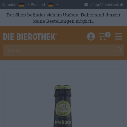
Skip to main content
German
Deutschland
Sprache:
Versand:
shop@bierothek.de
Der Shop befindet sich im Umbau. Daher sind derzeit
keine Bestellungen möglich.
0
Einloggen / An
Warenkor
M