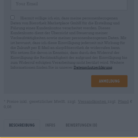
Hiermit willige ich ein, dass meine personenbezogenen
Daten von Bierothek Marketplace GmbH für die Erstellung und
Führung eines Kundenkontos verarbeitet werden. Dieses
Kundenkonto dient der Übersicht und Steuerung meiner
Verkaufstätigkeiten sowie meiner personenbezogenen Daten. Mir
ist bewusst, dass ich diese Einwilligung jederzeit mit Wirkung für
die Zukunft per E-Mail an shop@bierothek.de widerrufen kann.
Wir setzen Sie davon in Kenntnis, dass durch den Widerruf der
Einwilligung die Rechtmäßigkeit der aufgrund der Einwilligung bis
zum Widerruf erfolgten Verarbeitung nicht berührt wird. Weitere
Informationen finden Sie in unserer
Datenschutzerklärung
.
Anmeldung
* Preise inkl. gesetzlicher MwSt. zzgl.
Versandkosten
zzgl.
Pfand
€
0,08
Beschreibung
Infos
Bewertungen
(0)