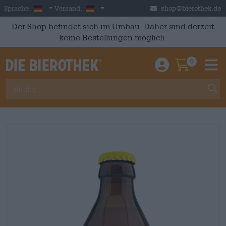
Skip to main content
German
Deutschland
Sprache:
Versand:
shop@bierothek.de
Der Shop befindet sich im Umbau. Daher sind derzeit
keine Bestellungen möglich.
0
Einloggen / An
Warenkor
M