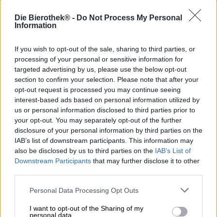
Im Winter ist im gesamten mediterranen Raum Zitruszeit:
Die Bierothek® -
Do Not Process My Personal
Die saftigen Früchtchen werden ja nach Sorte zwischen
Information
November und März reif und schmecken in dieser Spanne
auch am besten. In ihrem leuchtenden Gelb oder Orange
If you wish to opt-out of the sale, sharing to third parties, or
zieren sie die Markstände und blitzen in den Gärten
processing of your personal or sensitive information for
zwischen dem dunkelgrünen Laub hervor. Man kann aus
targeted advertising by us, please use the below opt-out
den Vitaminbomben eine ganze Reihe verschiedener
section to confirm your selection. Please note that after your
Gerichte und Speisen zaubern, doch am liebsten
opt-out request is processed you may continue seeing
genießen wir sie in bieriger Form. Es gibt einige
interest-based ads based on personal information utilized by
Hopfensorten, die ein täuschend echtes Zitrusaroma ins
us or personal information disclosed to third parties prior to
Bier zaubern, dazu gehören Citra und Mandarina Bavaria,
your opt-out. You may separately opt-out of the further
aber auch Amarillo oder Centennial.
disclosure of your personal information by third parties on the
Für ihr neustes Braustück hat sich die Munich Brew Mafia
IAB’s list of downstream participants. This information may
die Hopfensorten Mandarina Bavaria ausgesucht und sie,
also be disclosed by us to third parties on the
IAB’s List of
um ihren zitrusfrischen Effekt noch weiter zu steigern, mit
Downstream Participants
that may further disclose it to other
dem Püree von Blutorangen kombiniert. Der Stil ihrer
third parties.
Wahl ist die Gose: Dieses herrlich knackige Sauerbier
wird klassisch mit Meersalz und Koriander gebraut und
Personal Data Processing Opt Outs
passt dank seiner eleganten Säure und der Salzbrise
wunderbar zum sonnigen Aroma der Blutorange. Die
I want to opt-out of the Sharing of my
personal data.
Kreation nennt sich Sour Monster Bloodorange Gose und