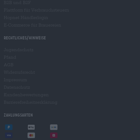
B2B und B2F
Plattform für Verbrauchsteuern
Hopnet Händlerlogin
E-Commerce für Brauereien
Rechtliches/Hinweise
Jugendschutz
Pfand
AGB
Widerrufsrecht
Impressum
Datenschutz
Kundenbewertungen
Barrierefreiheitserklärung
Zahlungsarten