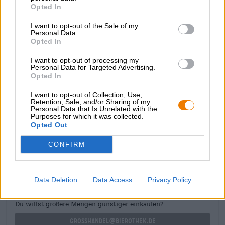
Opted In
bringt sanfte 4,5 % Alkoholgehalt und milde 10
Bittereinheiten in Dein Glas.
I want to opt-out of the Sale of my
Personal Data.
Das saure Monster der Münchner Mafiosi ist eine
Opted In
köstliche Mischung aus tropischem Obst,
Blutorangennoten, Zitrusfrüchten und einem Hauch Salz
I want to opt-out of processing my
– ein zahmes Biest, das Dich mit Lust auf mehr
Personal Data for Targeted Advertising.
Opted In
zurücklassen wird!
I want to opt-out of Collection, Use,
Retention, Sale, and/or Sharing of my
Personal Data that Is Unrelated with the
Purposes for which it was collected.
Opted Out
KOSTENFREIE BIERATUNG
CONFIRM
Du hast Fragen zu diesem Bier? Wir sind für Dich da.
shop@bierothek.de
Data Deletion
Data Access
Privacy Policy
Händler oder Gastronomen
Du willst größere Mengen günstiger einkaufen?
grosshandel@bierothek.de