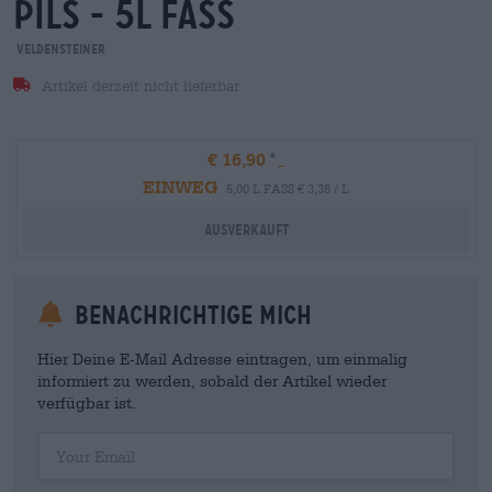
Pils - 5l fass
Veldensteiner
Artikel derzeit nicht lieferbar
€ 16,90
EINWEG
5,00 L FASS € 3,38 / L
Ausverkauft
Benachrichtige mich
Hier Deine E-Mail Adresse eintragen, um einmalig
informiert zu werden, sobald der Artikel wieder
verfügbar ist.
Your Email