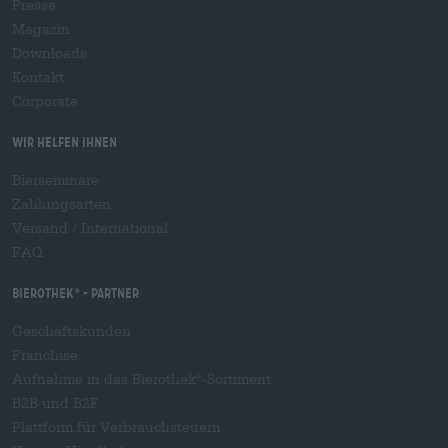
Presse
Magazin
Downloads
Kontakt
Corporate
Wir helfen Ihnen
Bierseminare
Zahlungsarten
Versand
/
International
FAQ
Bierothek
- Partner
®
Geschäftskunden
Franchise
Aufnahme in das Bierothek
-Sortiment
®
B2B und B2F
Plattform für Verbrauchsteuern