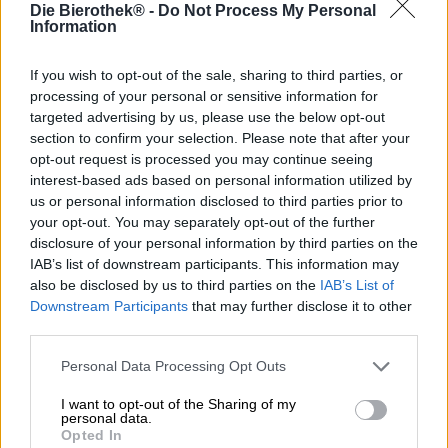
Die Bierothek® -
Do Not Process My Personal
Brauerei
Information
Veldensteiner
Bierothek® ID
If you wish to opt-out of the sale, sharing to third parties, or
10379006
processing of your personal or sensitive information for
targeted advertising by us, please use the below opt-out
Gewicht
4.95kg(4.95kg mit Verpackung)
section to confirm your selection. Please note that after your
opt-out request is processed you may continue seeing
LMIV
interest-based ads based on personal information utilized by
Verantwortlicher Lebensmittelunternehmer (EU)
us or personal information disclosed to third parties prior to
Kaiser Bräu GmbH & Co. KG , Oberer Markt 1, 91284
Neuhaus Deutschland(DE)
your opt-out. You may separately opt-out of the further
disclosure of your personal information by third parties on the
Bierregion
IAB’s list of downstream participants. This information may
Deutschland
also be disclosed by us to third parties on the
IAB’s List of
Bierstil
Downstream Participants
that may further disclose it to other
Pils
third parties.
Bierkategorie
5 Liter Bierfass
Personal Data Processing Opt Outs
Speiseempfehlung
I want to opt-out of the Sharing of my
Vorspeise
: Häppchen mit mildem Frischkäse und Lachs oder
personal data.
Forelle
Opted In
Hauptspeise
: Gebratener Fisch/ Steak/ Gemüse vom Grill