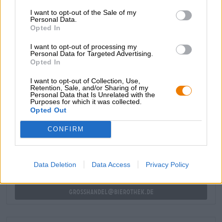
Nachspeise
: Käse-Sahne Kuchen
I want to opt-out of the Sale of my
Personal Data.
Alkoholgehalt
Opted In
4.9 % vol
Stammwürze
I want to opt-out of processing my
11.6 ° Plato
Personal Data for Targeted Advertising.
Opted In
Zutaten
Wasser,
Gersten
malz, Hopfen, Hefe
I want to opt-out of Collection, Use,
Retention, Sale, and/or Sharing of my
Personal Data that Is Unrelated with the
Purposes for which it was collected.
KOSTENFREIE BIERATUNG
Opted Out
Du hast Fragen zu diesem Bier? Wir sind für Dich da.
CONFIRM
shop@bierothek.de
Händler oder Gastronomen
Data Deletion
Data Access
Privacy Policy
Du willst größere Mengen günstiger einkaufen?
grosshandel@bierothek.de