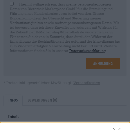
Hiermit willige ich ein, dass meine personenbezogenen
Daten von Bierothek Marketplace GmbH für die Erstellung und
Führung eines Kundenkontos verarbeitet werden. Dieses
Kundenkonto dient der Übersicht und Steuerung meiner
Verkaufstätigkeiten sowie meiner personenbezogenen Daten. Mir
ist bewusst, dass ich diese Einwilligung jederzeit mit Wirkung für
die Zukunft per E-Mail an shop@bierothek.de widerrufen kann.
Wir setzen Sie davon in Kenntnis, dass durch den Widerruf der
Einwilligung die Rechtmäßigkeit der aufgrund der Einwilligung bis
zum Widerruf erfolgten Verarbeitung nicht berührt wird. Weitere
Informationen finden Sie in unserer
Datenschutzerklärung
.
Anmeldung
* Preise inkl. gesetzlicher MwSt. zzgl.
Versandkosten
Infos
Bewertungen
(0)
Inhalt