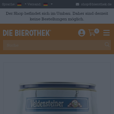
Skip to main content
German
Deutschland
Sprache:
Versand:
shop@bierothek.de
Der Shop befindet sich im Umbau. Daher sind derzeit
keine Bestellungen möglich.
0
Einloggen / An
Warenkor
M