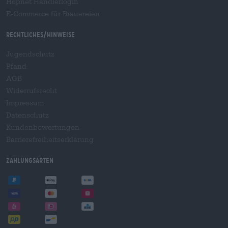
Hopnet Händlerlogin
E-Commerce für Brauereien
Rechtliches/Hinweise
Jugendschutz
Pfand
AGB
Widerrufsrecht
Impressum
Datenschutz
Kundenbewertungen
Barrierefreiheitserklärung
Zahlungsarten