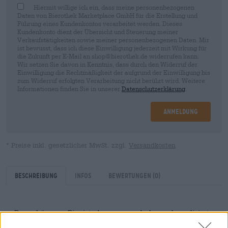
Hiermit willige ich ein, dass meine personenbezogenen
Daten von Bierothek Marketplace GmbH für die Erstellung und
Führung eines Kundenkontos verarbeitet werden. Dieses
Kundenkonto dient der Übersicht und Steuerung meiner
Verkaufstätigkeiten sowie meiner personenbezogenen Daten. Mir
ist bewusst, dass ich diese Einwilligung jederzeit mit Wirkung für
die Zukunft per E-Mail an shop@bierothek.de widerrufen kann.
Wir setzen Sie davon in Kenntnis, dass durch den Widerruf der
Einwilligung die Rechtmäßigkeit der aufgrund der Einwilligung bis
zum Widerruf erfolgten Verarbeitung nicht berührt wird. Weitere
Informationen finden Sie in unserer
Datenschutzerklärung
.
Anmeldung
* Preise inkl. gesetzlicher MwSt. zzgl.
Versandkosten
Beschreibung
Infos
Bewertungen
(0)
Das schöne am Bier ist, dass es wunderbar unkompliziert
sein kann. Wenn man keines vorrätig hat, geht man in