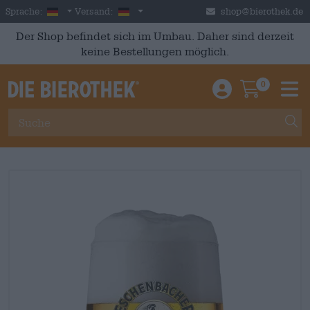
Skip to main content
German
Deutschland
Sprache:
Versand:
shop@bierothek.de
Der Shop befindet sich im Umbau. Daher sind derzeit
keine Bestellungen möglich.
0
Einloggen / An
Warenkor
M