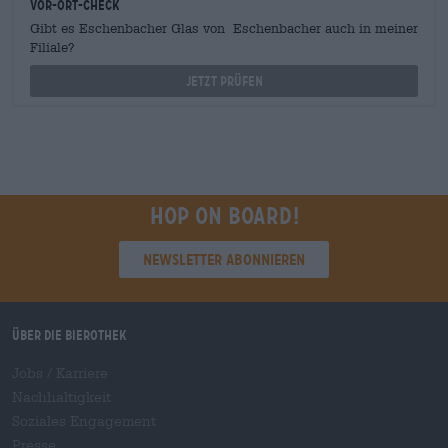
Vor-Ort-Check
Gibt es Eschenbacher Glas von Eschenbacher auch in meiner
Filiale?
Jetzt prüfen
Hop on board!
Newsletter abonnieren
Über die Bierothek
Jobs / Karriere
Nachhaltigkeit
Soziales Engagement
Presse