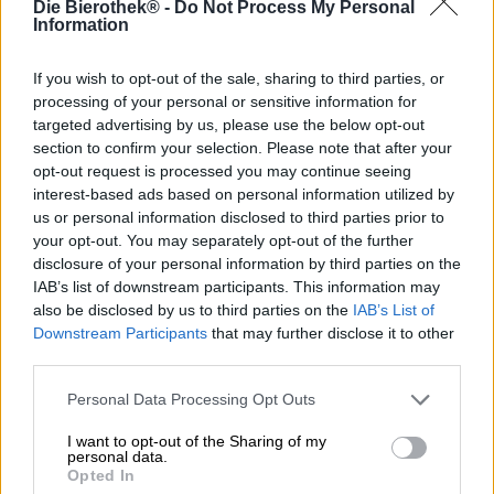
Die Bierothek® -
Do Not Process My Personal
den nächstgelegenen Super- oder Getränkemarkt, greift
Information
sich eine Flasche oder Dose aus dem Kühlschrank und
kann das Gebräu nach einem kurzen Boxenstopp an der
Kasse direkt genießen. Weil Bier ein Getränk mit großer
If you wish to opt-out of the sale, sharing to third parties, or
Bandbreite ist, kann man den Genuss aber auch
processing of your personal or sensitive information for
zelebrieren: Man kann mit Recherche und Analyse einen
targeted advertising by us, please use the below opt-out
Trunk finden, der dem eigenen Geschmack zu 100 %
section to confirm your selection. Please note that after your
entspricht, diesen Sud auf genau die richtige Temperatur
opt-out request is processed you may continue seeing
bringen, ein passendes Glas auswählen, das Braustück
interest-based ads based on personal information utilized by
meisterhaft einschenken, es ausgiebig bewundern, an
us or personal information disclosed to third parties prior to
der üppigen Schaumkrone schnuppern, es an die Lippen
your opt-out. You may separately opt-out of the further
setzen und den Rausch des ersten Schluckes auskosten
disclosure of your personal information by third parties on the
und dann im grandiosen Finale den letzten Tropfen und
IAB’s list of downstream participants. This information may
sein lang anhaltendes Aroma auf der Zunge nachklingen
also be disclosed by us to third parties on the
IAB’s List of
lassen.
Downstream Participants
that may further disclose it to other
third parties.
Beide Methoden des Trinkens haben ihre Vorteile, doch
wenn wir Zeit und Raum für eine ausgiebigere
Personal Data Processing Opt Outs
Verkostung haben, dann bevorzugen wir diese. Basis für
ein gelungenes Biererlebnis ist natürlich der richtige Sud,
I want to opt-out of the Sharing of my
doch auch ein passendes Glas bringt Freude. Das
personal data.
Eschenbacher Glas aus der gleichnamigen Brauerei in
Opted In
Unterfranken ist zeitlos, schlicht und kann aufgrund