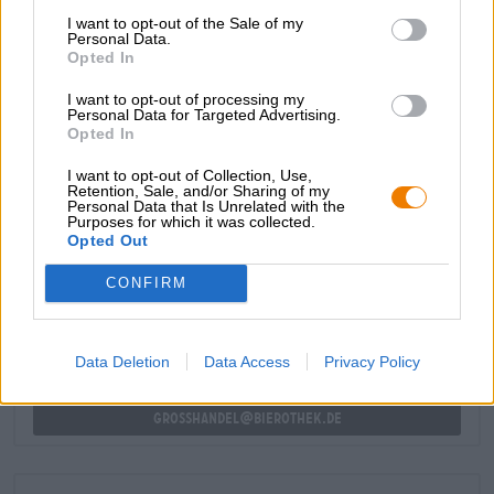
seiner universellen Form eine ganze Reihe an
I want to opt-out of the Sale of my
Personal Data.
Braustücken im besten Licht präsentieren.
Opted In
Eine gute Wahl für alle, die nach einem Allrounder
I want to opt-out of processing my
suchen!
Personal Data for Targeted Advertising.
Opted In
I want to opt-out of Collection, Use,
Retention, Sale, and/or Sharing of my
Personal Data that Is Unrelated with the
Purposes for which it was collected.
KOSTENFREIE BIERATUNG
Opted Out
Du hast Fragen zu diesem Bier? Wir sind für Dich da.
shop@bierothek.de
CONFIRM
Händler oder Gastronomen
Data Deletion
Data Access
Privacy Policy
Du willst größere Mengen günstiger einkaufen?
grosshandel@bierothek.de