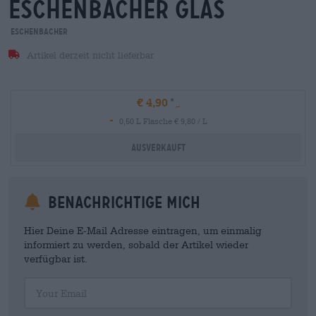
eschenbacher glas
Eschenbacher
Artikel derzeit nicht lieferbar
€ 4,90
-
0,50 L Flasche € 9,80 / L
Ausverkauft
Benachrichtige mich
Hier Deine E-Mail Adresse eintragen, um einmalig
informiert zu werden, sobald der Artikel wieder
verfügbar ist.
Your Email