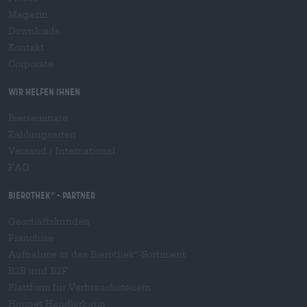
Magazin
Downloads
Kontakt
Corporate
Wir helfen Ihnen
Bierseminare
Zahlungsarten
Versand
/
International
FAQ
Bierothek
- Partner
®
Geschäftskunden
Franchise
Aufnahme in das Bierothek
-Sortiment
®
B2B und B2F
Plattform für Verbrauchsteuern
Hopnet Händlerlogin