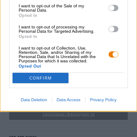
und schmückt sich mit einem flüchtigen Schaumschleier.
I want to opt-out of the Sale of my
Weil man unterwegs selten ein Glas dabeihat, ist der
Personal Data.
Geschmack jedoch deutlich wichtiger als die Optik und
Opted In
überzeugt auf ganzer Ebene. Das sommerliche Wegseidla
I want to opt-out of processing my
ist vollmundig und einfach lecker!
Personal Data for Targeted Advertising.
Opted In
I want to opt-out of Collection, Use,
Retention, Sale, and/or Sharing of my
Personal Data that Is Unrelated with the
Purposes for which it was collected.
KOSTENFREIE BIERATUNG
Opted Out
Du hast Fragen zu diesem Bier? Wir sind für Dich da.
shop@bierothek.de
CONFIRM
Händler oder Gastronomen
Data Deletion
Data Access
Privacy Policy
Du willst größere Mengen günstiger einkaufen?
grosshandel@bierothek.de