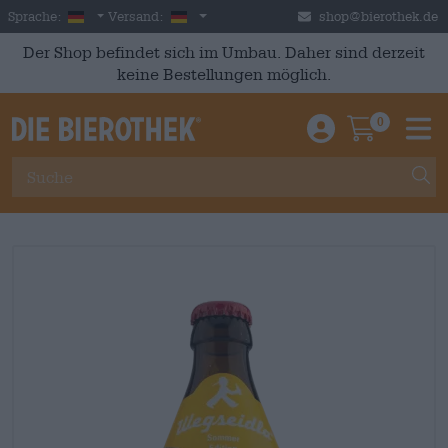
Skip to main content
German
Deutschland
Sprache:
Versand:
shop@bierothek.de
Der Shop befindet sich im Umbau. Daher sind derzeit
keine Bestellungen möglich.
0
Einloggen / An
Warenkor
M