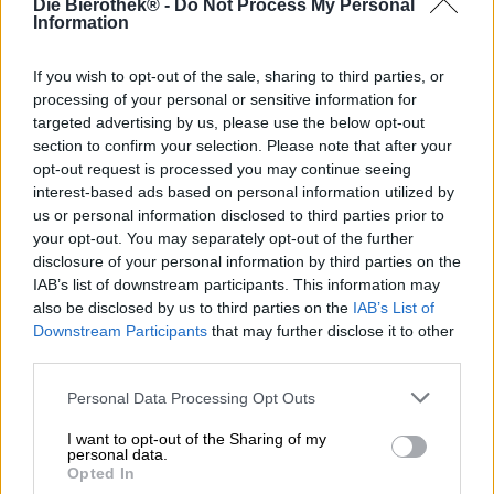
Die Bierothek® -
Do Not Process My Personal
ist vor allem im Sommer eine absolute Notwendigkeit.
Information
Wann immer wir nach Feierabend (und am Wochenende
auch gerne schon davor) größere oder kleinere Strecken
zurücklegen müssen, packen wir uns ein Fläschchen Bier
If you wish to opt-out of the sale, sharing to third parties, or
für den Durst ein. Dieser bierige Snack verleiht uns
processing of your personal or sensitive information for
Schwung, lässt uns motivierter durch die Gegend laufen
targeted advertising by us, please use the below opt-out
und hebt die Laune selbst dann, wenn der Weg durchs
section to confirm your selection. Please note that after your
Industriegebiet führt oder furchtbar lang ist.
opt-out request is processed you may continue seeing
interest-based ads based on personal information utilized by
Profis in Sachen Proviant sind die Brauer:innen aus dem
us or personal information disclosed to third parties prior to
Hause Aufsesser. Sie haben unseren mobilen Bierdurst
your opt-out. You may separately opt-out of the further
erhört und das Label Wegseidla ins Leben gerufen. Unter
disclosure of your personal information by third parties on the
dem Dach dieser Marke hat das Team eine kleine, aber
IAB’s list of downstream participants. This information may
feine Auswahl süffiger Laufkumpanen erschaffen. Neben
also be disclosed by us to third parties on the
IAB’s List of
Vollbier
,
Radler
und einer
speziellen Winter-Ausgabe
gibt
Downstream Participants
that may further disclose it to other
es seit Kurzem auch die Sommer Edition. Diese
third parties.
Ausführung ist leichtfüßiger als die anderen Biere und
gleicht die reduzierten Umdrehungen mit einem saftigen
Personal Data Processing Opt Outs
Plus an Hopfen aus.
Das helle Sommerbier hat schlanke 3,7 % Alkoholgehalt
I want to opt-out of the Sharing of my
personal data.
und punktet mit hoher Süffigkeit. Obwohl es nicht filtriert
Opted In
wurde, fließt es in einem kristallklaren Blassgold ins Glas