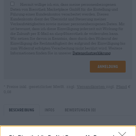
Hiermit willige ich ein, dass meine personenbezogenen
Daten von Bierothek Marketplace GmbH für die Erstellung und
Führung eines Kundenkontos verarbeitet werden. Dieses
Kundenkonto dient der Übersicht und Steuerung meiner
Verkaufstätigkeiten sowie meiner personenbezogenen Daten. Mir
ist bewusst, dass ich diese Einwilligung jederzeit mit Wirkung für
die Zukunft per E-Mail an shop@bierothek.de widerrufen kann.
Wir setzen Sie davon in Kenntnis, dass durch den Widerruf der
Einwilligung die Rechtmäßigkeit der aufgrund der Einwilligung bis
zum Widerruf erfolgten Verarbeitung nicht berührt wird. Weitere
Informationen finden Sie in unserer
Datenschutzerklärung
.
Anmeldung
* Preise inkl. gesetzlicher MwSt. zzgl.
Versandkosten
zzgl.
Pfand
€
0,08
Beschreibung
Infos
Bewertungen
(0)
Das Wegbier, in Franken auch gerne Wegseidla genannt,