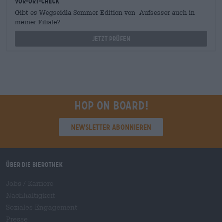
Vor-Ort-Check
Gibt es Wegseidla Sommer Edition von Aufsesser auch in
meiner Filiale?
Jetzt prüfen
Hop on board!
Newsletter abonnieren
Über die Bierothek
Jobs / Karriere
Nachhaltigkeit
Soziales Engagement
Presse