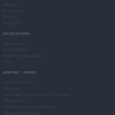
Magazin
Downloads
Kontakt
Corporate
Wir helfen Ihnen
Bierseminare
Zahlungsarten
Versand
/
International
FAQ
Bierothek
- Partner
®
Geschäftskunden
Franchise
Aufnahme in das Bierothek
-Sortiment
®
B2B und B2F
Plattform für Verbrauchsteuern
Hopnet Händlerlogin