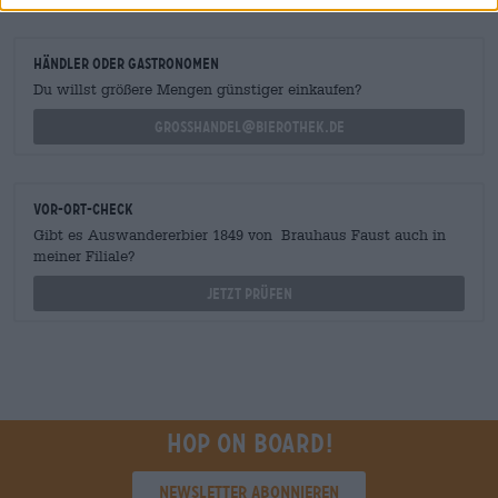
Händler oder Gastronomen
Du willst größere Mengen günstiger einkaufen?
grosshandel@bierothek.de
Vor-Ort-Check
Gibt es Auswandererbier 1849 von Brauhaus Faust auch in
meiner Filiale?
Jetzt prüfen
Hop on board!
Newsletter abonnieren