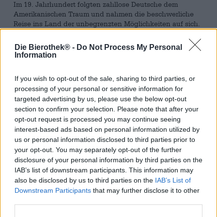
Im 19. Jahrhundert folgten zahllose Deutsche dem
Amerikanischen Traum und nahmen die beschwerliche
Reise ins Land der unbegrenzten Möglichkeiten auf sich.
Unter ihnen war August Krug, der Sohn des ehemaligen
Besitzers des Brauhauses Faust. Um ihm die lange
Die Bierothek® -
Do Not Process My Personal
Überfahrt ein bisschen angenehmer zu gestalten, braute
Information
Augusts Vater Georg Anton Krug ihm ein Bier, das sich
aufgrund seines extrahohen Alkoholgehaltes und der
If you wish to opt-out of the sale, sharing to third parties, or
Extraportion Hopfen lange halten sollte. Als Hommage an
processing of your personal or sensitive information for
den Abenteurer und seinen treuen Vater hat das
targeted advertising by us, please use the below opt-out
Brauhaus Faust das Auswandererbier 1849 kreiert. Um
section to confirm your selection. Please note that after your
das Bier möglichst authentisch zu brauen, haben sich die
opt-out request is processed you may continue seeing
Brauer für ihre Rezeptur die Aufzeichnungen Georgs
interest-based ads based on personal information utilized by
vorgenommen. Nach altem Rezept und mit deutschem
und amerikanischen Hopfen wird dieses Bier heute in
us or personal information disclosed to third parties prior to
Miltenberg gebraut.
your opt-out. You may separately opt-out of the further
disclosure of your personal information by third parties on the
Das Auswandererbier fließt in einem tiefbraunen
IAB’s list of downstream participants. This information may
Mahagoniton ins Glas und bezaubert mit rubinroten
also be disclosed by us to third parties on the
IAB’s List of
Lichtreflexen, wenn die Sonne auf das Bier trifft. Lang
Downstream Participants
that may further disclose it to other
anhaltender, feiner Schaum bekrönt das Bier und
third parties.
verströmt verführerische Düfte von tropischen Früchten
und herb-blumigem Hopfen. Zitrus, Mango, Papaya und