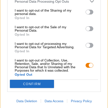
Personal Data Processing Opt Outs
Rosinen kitzeln in der Nase, eine schöne frische Brise
grünen Hopfens gesellt sich dazu. Auf der Zunge
I want to opt-out of the Sharing of my
vereinen sich fruchtige Noten von Mango, Grapefruit,
personal data.
Opted In
Passionsfrucht, Litschi, Holunderblüte und Wacholder mit
einer komplexen Hopfenbittere zu einem
I want to opt-out of the Sale of my
Geschmackserlebnis der besonderen Art. Das
Personal Data.
Auswandererbier 1849 ist dank seiner intensiven
Opted In
Geschmacksebenen und der Fülle an Hopfen kein
unkompliziertes Feierabendbierchen für
I want to opt-out of processing my
Personal Data for Targeted Advertising.
Gelegenheitsbiertrinker, sondern eher ein
Opted In
anspruchsvoller Genuss für besondere Momente.
I want to opt-out of Collection, Use,
Wir erheben unser Glas auf die beiden Urväter dieses
Retention, Sale, and/or Sharing of my
köstlichen Bieres - Ein Hoch auf August und Georg Anton
Personal Data that Is Unrelated with the
Krug!
Purposes for which it was collected.
Opted Out
CONFIRM
KOSTENFREIE BIERATUNG
Du hast Fragen zu diesem Bier? Wir sind für Dich da.
Data Deletion
Data Access
Privacy Policy
shop@bierothek.de