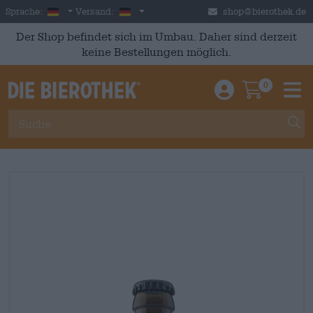
Skip to main content
German
Deutschland
Sprache:
Versand:
shop@bierothek.de
Der Shop befindet sich im Umbau. Daher sind derzeit
keine Bestellungen möglich.
0
Einloggen / An
Warenkor
M