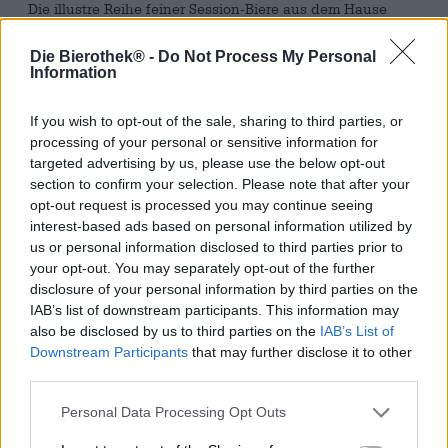
Die illustre Reihe feiner Session-Biere aus dem Hause
Maisel & Friends hat einen Neuzugang! Das Sour IPA ist
eine wahre Hopfenbombe und begeistert zudem mit einer
Die Bierothek® -
Do Not Process My Personal
unwahrscheinlichen Süffigkeit. Trotz des
Information
Hopfenübermaßes ist das India Pale Ale wunderbar
harmonisch, weich und fließt einfach gut die Kehle
If you wish to opt-out of the sale, sharing to third parties, or
hinunter.
processing of your personal or sensitive information for
targeted advertising by us, please use the below opt-out
Das IPA zeigt sich in einem typischen Bernsteinton im
section to confirm your selection. Please note that after your
Glas und kann fast schon als naturtrüb beschrieben
werden. Das kupferfarbene Bier trägt eine Schaumkrone
opt-out request is processed you may continue seeing
auf dem Haupt, die stattlich, reinweiß und äußerst
interest-based ads based on personal information utilized by
standhaft zum ersten Schluck verlockt. Der feine Duft
us or personal information disclosed to third parties prior to
nach fruchtigem Hopfen und honigsüßem Malz trägt
your opt-out. You may separately opt-out of the further
ebenso dazu bei und lässt einen den Antrunk kaum
disclosure of your personal information by third parties on the
erwarten. Geschmacklich präsentiert sich das Sour IPA
IAB’s list of downstream participants. This information may
zunächst malzbetont: Cremiger Blütenhonig trifft am
also be disclosed by us to third parties on the
IAB’s List of
Gaumen auf zartschmelzendes Karamell und sanft
Downstream Participants
that may further disclose it to other
geröstetes Malz. Der Hopfen steuert eine herrliche
third parties.
Fruchtigkeit bei, die mit Aromen von Zitronenschale und
roten Beeren hervorragend mit den Malznoten harmoniert.
Personal Data Processing Opt Outs
Wer sich nun wundert, wo der angepriesene Hopfen
steckt: Jetzt kommt er. Nach dem malzigen Beginn