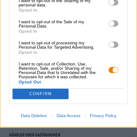
I want to opt-out of the Sharing of my
personal data.
schlägt der Hopfen mit voller Wucht zu und verwöhnt die
Opted In
Zunge mit einem fruchtig-frischen Bouquet von
Zitrusaromen und tropischer Frucht. Eine elegante Säure
I want to opt-out of the Sale of my
begleitet den Hopfen. Feine Zungen schmecken zudem
Personal Data.
Mandarinen und reife Waldbeeren heraus.
Opted In
Die hopfige Dominanz des Mittelteils zieht sich bis ins
I want to opt-out of processing my
Finish hinein und präsentiert neben der Fruchtexplosion
Personal Data for Targeted Advertising.
Opted In
auch eine saubere Bittere, die das Aromenspiel
wunderbar abrundet.
I want to opt-out of Collection, Use,
Retention, Sale, and/or Sharing of my
Ein wunderbar ausbalanciertes IPA, das mit Säure, Frucht
Personal Data that Is Unrelated with the
und Bittere begeistert.
Purposes for which it was collected.
Opted Out
CONFIRM
KOSTENFREIE BIERATUNG
Du hast Fragen zu diesem Bier? Wir sind für Dich da.
shop@bierothek.de
Data Deletion
Data Access
Privacy Policy
Händler oder Gastronomen