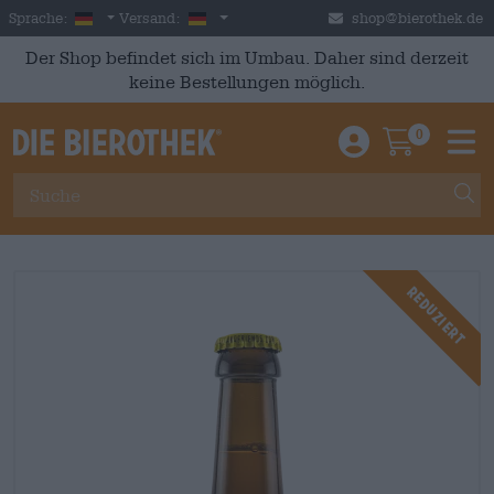
Skip to main content
German
Deutschland
Sprache:
Versand:
shop@bierothek.de
Der Shop befindet sich im Umbau. Daher sind derzeit
keine Bestellungen möglich.
0
Einloggen / An
Warenkor
M
Reduziert