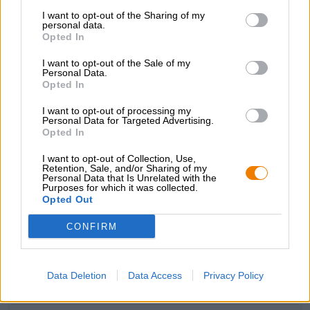
bei, sondern auch eine ganze Wagenladung Aroma. Auf
I want to opt-out of the Sharing of my
personal data.
einer weichen, karamellsüßen Basis aus Weizen- und
Opted In
Gerstenmalz erblüht ein Feuerwerk tropischer Früchte.
Goldene Ananas, saftige Mandarine, frisch abgeriebene
I want to opt-out of the Sale of my
Zitronenschale und süß-saure Mirabelle treffen am
Personal Data.
Gaumen auf reife Banane, würzige Hefe und eine Prise
Opted In
Nelke.
I want to opt-out of processing my
Mariana White ist ein meisterhaft abgerundeter
Personal Data for Targeted Advertising.
Opted In
Weizenbock, der mit samtig weichem Mundgefühl,
vollmundigem Geschmack und feurigen Umdrehungen
I want to opt-out of Collection, Use,
punktet.
Retention, Sale, and/or Sharing of my
Personal Data that Is Unrelated with the
Purposes for which it was collected.
Opted Out
CONFIRM
KOSTENFREIE BIERATUNG
Du hast Fragen zu diesem Bier? Wir sind für Dich da.
shop@bierothek.de
Data Deletion
Data Access
Privacy Policy