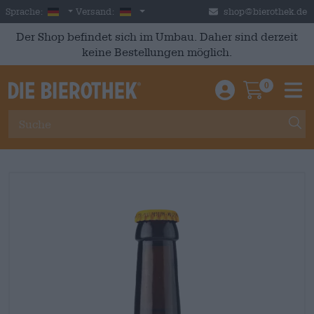
Skip to main content
German
Deutschland
Sprache:
Versand:
shop@bierothek.de
Der Shop befindet sich im Umbau. Daher sind derzeit
keine Bestellungen möglich.
0
Einloggen / An
Warenkor
M