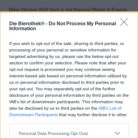
Mitte Oktober 2024 fand in der Brauerei Maisel & Friends
in Bayreuth ein ganz besonderes Event statt: Rund 200
Biersommeliers und -sommelières aus aller Welt trafen
Die Bierothek® -
Do Not Process My Personal
sich für die Jahreshauptversammlung des Verbands der
Information
Biersommeliers. Im Zuge des breit gefächerten Programms
nahmen die Teilnehmer:innen an Vorträgen,
If you wish to opt-out of the sale, sharing to third parties, or
Rundgängen, Verkostungen und allerlei anderen
processing of your personal or sensitive information for
Aktivitäten teil. Diese unvergleichliche Ansammlung an
targeted advertising by us, please use the below opt-out
Fachleuten vereint eine geballte Ladung Expertise, die
section to confirm your selection. Please note that after your
sich die Brauerei Maisel & Friends zunutze machte. Wie
opt-out request is processed you may continue seeing
jedes Jahr wurde auch heuer ein grandioser
interest-based ads based on personal information utilized by
Collaborationssud mit ausgewählten Vertreter:innen des
us or personal information disclosed to third parties prior to
Verbands gebraut.
your opt-out. You may separately opt-out of the further
Die Expert:innen entschieden sich für einen
disclosure of your personal information by third parties on the
kaltgehopften Weizenbock. Mariana White bringt
IAB’s list of downstream participants. This information may
voluminöse 7,5 % Alkoholgehalt ins Glas und wird mit
also be disclosed by us to third parties on the
IAB’s List of
einer Weißbier-Hefe aus brauereieigener Züchtung
Downstream Participants
that may further disclose it to other
fermentiert. Seinen Namen leiht sich das Braustück von
third parties.
den verwendeten Hopfensorten: Mariana setzt sich aus
Mandarina Bavaria und Ariana zusammen. Doch das
Personal Data Processing Opt Outs
grüne Gold steuerte nicht nur die Inspiration für den Titel