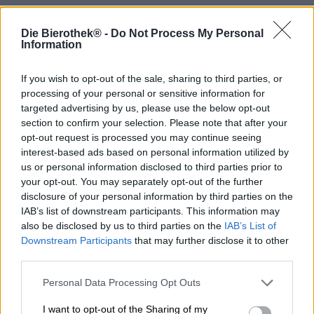
No brainer ist ein Begriff der englischen
Die Bierothek® -
Do Not Process My Personal
Umgangssprache, der für Entscheidungen verwendet
Information
wird, die absolut keine Gedankenkraft in Anspruch
nehmen. Für die quallose Wahl, für rhetorische Fragen
und solche, wo wir die Antwort schon wissen, bevor die
If you wish to opt-out of the sale, sharing to third parties, or
Frage überhaupt unsere Lippen verlässt. Möchtest Du ein
processing of your personal or sensitive information for
Bier? Wie gefällt Dir dieses bis zum Rand mit sieben
targeted advertising by us, please use the below opt-out
verschiedenen Hopfen gestopfte IPA? Darf ich Dir
section to confirm your selection. Please note that after your
nachschenken? Solche Fragen sind no brainer für uns
opt-out request is processed you may continue seeing
und kürzlich kam ein weiterer aus der Feder vom Orca
interest-based ads based on personal information utilized by
Brau hinzu.
us or personal information disclosed to third parties prior to
your opt-out. You may separately opt-out of the further
Die fränkische Brauerei hat dem Sprichwort ein Bierchen
disclosure of your personal information by third parties on the
gewidmet, zu dem sicherlich jede:r ohne auch nur eine
IAB’s list of downstream participants. This information may
Sekunde darüber nachzudenken ja sagt. Ihr No Brainer ist
also be disclosed by us to third parties on the
IAB’s List of
ein New England Hazy Double IPA, das mit griffiger
Downstream Participants
that may further disclose it to other
Konsistenz, samtigem Mundgefühl und der tropisch-
third parties.
fruchtigen Kraft der verwendeten Hopfensorten Citra und
Mosaic begeistert.
Personal Data Processing Opt Outs
No Brainer kommt in stark bewölktem Altgold daher und
I want to opt-out of the Sharing of my
krönt seine verlockende Optik mit einer fluffigen