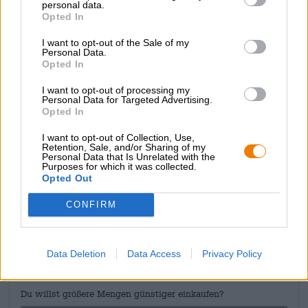
personal data.
Schaumkrone in Weiß. Ein Potpourri aus frisch gemähtem
Opted In
Gras, zitrusfrischem Hopfen, duftigem Heu und reifem
Getreide umgarnt die Nase. Im Antrunk explodiert auf
I want to opt-out of the Sale of my
einer sanften Malzbasis ein ganzes Feuerwerk tropischer
Personal Data.
Opted In
Früchte: Aficionados schmecken Grapefruit, Limette,
goldene Mango und Papaya, sowie erntefrische
I want to opt-out of processing my
Waldbeeren, saftige Ananas und samtigen Pfirsich
Personal Data for Targeted Advertising.
heraus. Abrundendes Element ist eine knackige
Opted In
Bitterkeit, die wunderbar in den Obstkorb passt.
I want to opt-out of Collection, Use,
Retention, Sale, and/or Sharing of my
Personal Data that Is Unrelated with the
Purposes for which it was collected.
Opted Out
KOSTENFREIE BIERATUNG
CONFIRM
Du hast Fragen zu diesem Bier? Wir sind für Dich da.
shop@bierothek.de
Data Deletion
Data Access
Privacy Policy
Händler oder Gastronomen
Du willst größere Mengen günstiger einkaufen?