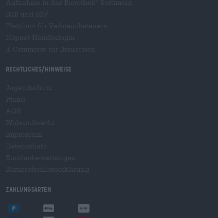
Aufnahme in das Bierothek
-Sortiment
®
B2B und B2F
Plattform für Verbrauchsteuern
Hopnet Händlerlogin
E-Commerce für Brauereien
Rechtliches/Hinweise
Jugendschutz
Pfand
AGB
Widerrufsrecht
Impressum
Datenschutz
Kundenbewertungen
Barrierefreiheitserklärung
Zahlungsarten