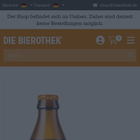
Skip to main content
German
Deutschland
Sprache:
Versand:
shop@bierothek.de
Der Shop befindet sich im Umbau. Daher sind derzeit
keine Bestellungen möglich.
0
Einloggen / An
Warenkor
M