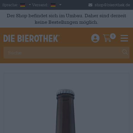
Skip to main content
German
Deutschland
Sprache:
Versand:
shop@bierothek.de
Der Shop befindet sich im Umbau. Daher sind derzeit
keine Bestellungen möglich.
0
Einloggen / An
Warenkor
M