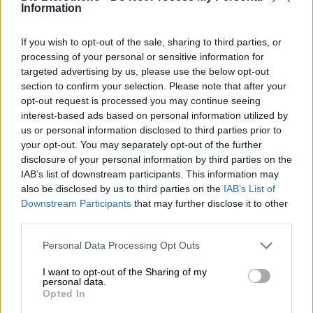
brauereieigenen Störchen benannt. Auf dem hoch über
Information
den Itzgrund aufragenden Schornstein des Sudhauses
nistet seit einiger Zeit ein Storchenpaar. Die
If you wish to opt-out of the sale, sharing to third parties, or
majestätischen Vögel kehren Jahr für Jahr auf direktem
processing of your personal or sensitive information for
Wege aus dem Süden nach Franken zurück und ziehen
targeted advertising by us, please use the below opt-out
vom Frühjahr bis in den Herbst hinein ihre Jungen dort
section to confirm your selection. Please note that after your
auf. Zwei bis vier langbeinige Küken bevölkern jährlich
opt-out request is processed you may continue seeing
das Nest und ziehen Besucher von nah und fern an.
interest-based ads based on personal information utilized by
Ihren gefiederten Mitbewohnern zu Ehre haben die
us or personal information disclosed to third parties prior to
Brauer sich vor mehr als 20 Jahren dazu entschieden, ein
your opt-out. You may separately opt-out of the further
Storchenbier zu brauen. Traditionell gab es dieses helle
disclosure of your personal information by third parties on the
Braustück nur in der Zeit, in der die Störche das Dach
IAB’s list of downstream participants. This information may
bewohnten. Weil die Nachfrage auch im restlichen Jahr
also be disclosed by us to third parties on the
IAB’s List of
groß war, wurde das Bier dann 2012 ins Kernsortiment
Downstream Participants
that may further disclose it to other
aufgenommen. Seither lieh der Storch auch noch einem
third parties.
innovativen Projekt
zu glutenfreien Bio-Bieren und zwei
weiteren Kreationen seinen Namen. Der Stolz der Brauerei
Personal Data Processing Opt Outs
auf ihre Vögel kennt keine Grenzen!
I want to opt-out of the Sharing of my
Das ursprüngliche Storchenbier begeistert mit seiner
personal data.
schlanken, feinsinnig komponierten Gestalt. Die
Opted In
angenehmen 5,1 % Alkoholgehalt wärmen Leib und