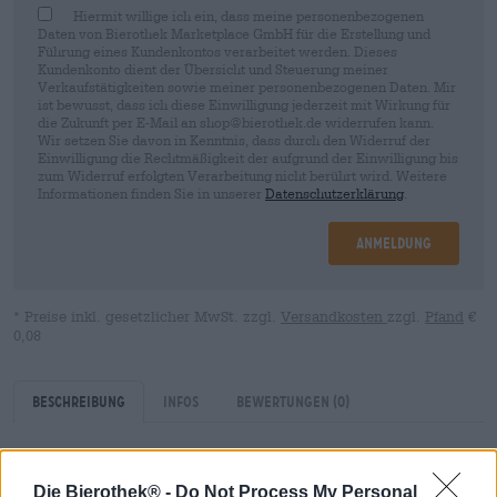
Hiermit willige ich ein, dass meine personenbezogenen
Daten von Bierothek Marketplace GmbH für die Erstellung und
Führung eines Kundenkontos verarbeitet werden. Dieses
Kundenkonto dient der Übersicht und Steuerung meiner
Verkaufstätigkeiten sowie meiner personenbezogenen Daten. Mir
ist bewusst, dass ich diese Einwilligung jederzeit mit Wirkung für
die Zukunft per E-Mail an shop@bierothek.de widerrufen kann.
Wir setzen Sie davon in Kenntnis, dass durch den Widerruf der
Einwilligung die Rechtmäßigkeit der aufgrund der Einwilligung bis
zum Widerruf erfolgten Verarbeitung nicht berührt wird. Weitere
Informationen finden Sie in unserer
Datenschutzerklärung
.
Anmeldung
* Preise inkl. gesetzlicher MwSt. zzgl.
Versandkosten
zzgl.
Pfand
€
0,08
Beschreibung
Infos
Bewertungen
(0)
Das Storchenbier aus dem Hause Schleicher ist nach den
Die Bierothek® -
Do Not Process My Personal