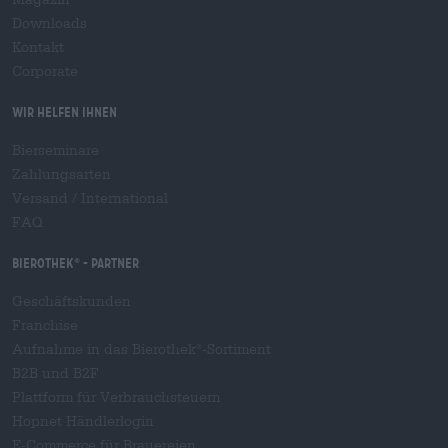
Downloads
Kontakt
Corporate
Wir helfen Ihnen
Bierseminare
Zahlungsarten
Versand
/
International
FAQ
Bierothek
- Partner
®
Geschäftskunden
Franchise
Aufnahme in das Bierothek
-Sortiment
®
B2B und B2F
Plattform für Verbrauchsteuern
Hopnet Händlerlogin
E-Commerce für Brauereien