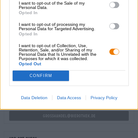
I want to opt-out of the Sale of my
Seele, während helles Malz den Gaumen umgarnt.
Personal Data.
Würzige Honignoten, sonnengereiftes Getreide und zarte
Opted In
Hopfenanklänge mit Kräuternoten schaffen ein süffiges
Geschmacksbild, das wunderbar mit der fränkischen
I want to opt-out of processing my
Küche harmoniert.
Personal Data for Targeted Advertising.
Opted In
I want to opt-out of Collection, Use,
Retention, Sale, and/or Sharing of my
Personal Data that Is Unrelated with the
Purposes for which it was collected.
Opted Out
KOSTENFREIE BIERATUNG
Du hast Fragen zu diesem Bier? Wir sind für Dich da.
CONFIRM
shop@bierothek.de
Data Deletion
Data Access
Privacy Policy
Händler oder Gastronomen
Du willst größere Mengen günstiger einkaufen?
grosshandel@bierothek.de