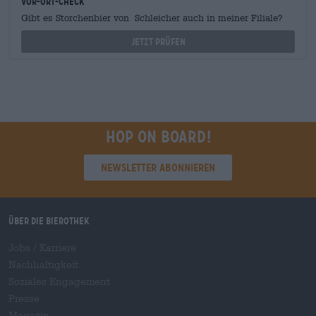
Vor-Ort-Check
Gibt es Storchenbier von Schleicher auch in meiner Filiale?
Jetzt prüfen
Hop on board!
Newsletter abonnieren
Über die Bierothek
Jobs / Karriere
Nachhaltigkeit
Soziales Engagement
Presse
Magazin