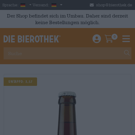
Skip to main content
German
Deutschland
Sprache:
Versand:
shop@bierothek.de
Der Shop befindet sich im Umbau. Daher sind derzeit
keine Bestellungen möglich.
0
Einloggen / An
Warenkor
M
Untappd: 3,57