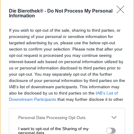
Pilze sind kleine Wunder: Sie kommunizieren über das
Die Bierothek® -
Do Not Process My Personal
Myzel miteinander, es gibt Arten, die dank
Information
Biolumineszenz im Dunkeln leuchten, sie können einiges
an Strahlung ertragen, das Nervensystem von Ameisen
If you wish to opt-out of the sale, sharing to third parties, or
und anderen Insekten kapern, tausende von Jahren
processing of your personal or sensitive information for
leben und in den verrücktesten Formen und Farben
targeted advertising by us, please use the below opt-out
wachsen. Zu den unglaublichen Fähigkeiten von Pilzen
section to confirm your selection. Please note that after your
zählt aber auch die halluzinogene Wirkung. Einige Arten,
opt-out request is processed you may continue seeing
darunter der Fliegenpilz, können Halluzinationen
interest-based ads based on personal information utilized by
hervorrufen. Sie lassen Wände atmen, Farben tanzen und
us or personal information disclosed to third parties prior to
tauchen die Welt in ein mystisches Chaos. Traditionell
your opt-out. You may separately opt-out of the further
wird dieser Effekt von Schaman:innen für Zeremonien,
disclosure of your personal information by third parties on the
aber auch von wagemutigen Psychonaut:innen ohne
spirituellen Hintergrund genutzt. Im Volksmund
IAB’s list of downstream participants. This information may
bezeichnet man diese Pilze als Magic Mushrooms.
also be disclosed by us to third parties on the
IAB’s List of
Downstream Participants
that may further disclose it to other
Magic Mushroom ist aber auch der Name der neusten
third parties.
Kreation aus dem Hause Orca. Das Nürnberger Brauteam
hat sich Tobi und Nico ins Boot geholt, um ein besonders
Personal Data Processing Opt Outs
magisches Pilsner zu brauen. Das dynamische Duo hinter
Zauberei & Bier hat sich auf die ungewöhnliche
I want to opt-out of the Sharing of my
personal data.
Kombination von Magie und Gerstensaft spezialisiert und