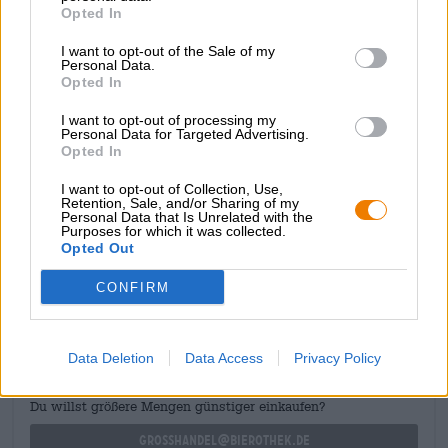
Opted In
ist der perfekte Collaborationspartner für dieses
übersinnliche Braustück.
I want to opt-out of the Sale of my
Personal Data.
Magic Mushroom fließt in warmem Kupfergold mit zartem
Opted In
Lilastich ins Glas. Das knackige Pils ist herrlich hopfig,
bodenständig und bezaubert mit seiner ehrlichen,
I want to opt-out of processing my
erfrischenden Art selbst die größten Skeptiker:innen von
Personal Data for Targeted Advertising.
Opted In
Magie und Zauberei.
I want to opt-out of Collection, Use,
Retention, Sale, and/or Sharing of my
Personal Data that Is Unrelated with the
Purposes for which it was collected.
Opted Out
KOSTENFREIE BIERATUNG
CONFIRM
Du hast Fragen zu diesem Bier? Wir sind für Dich da.
shop@bierothek.de
Data Deletion
Data Access
Privacy Policy
Händler oder Gastronomen
Du willst größere Mengen günstiger einkaufen?
grosshandel@bierothek.de