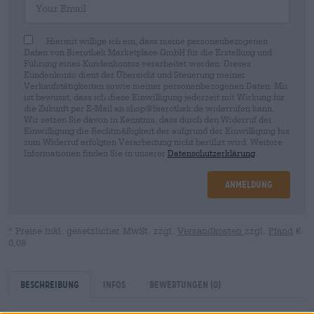
Hiermit willige ich ein, dass meine personenbezogenen
Daten von Bierothek Marketplace GmbH für die Erstellung und
Führung eines Kundenkontos verarbeitet werden. Dieses
Kundenkonto dient der Übersicht und Steuerung meiner
Verkaufstätigkeiten sowie meiner personenbezogenen Daten. Mir
ist bewusst, dass ich diese Einwilligung jederzeit mit Wirkung für
die Zukunft per E-Mail an shop@bierothek.de widerrufen kann.
Wir setzen Sie davon in Kenntnis, dass durch den Widerruf der
Einwilligung die Rechtmäßigkeit der aufgrund der Einwilligung bis
zum Widerruf erfolgten Verarbeitung nicht berührt wird. Weitere
Informationen finden Sie in unserer
Datenschutzerklärung
.
Anmeldung
* Preise inkl. gesetzlicher MwSt. zzgl.
Versandkosten
zzgl.
Pfand
€
0,08
Beschreibung
Infos
Bewertungen
(0)