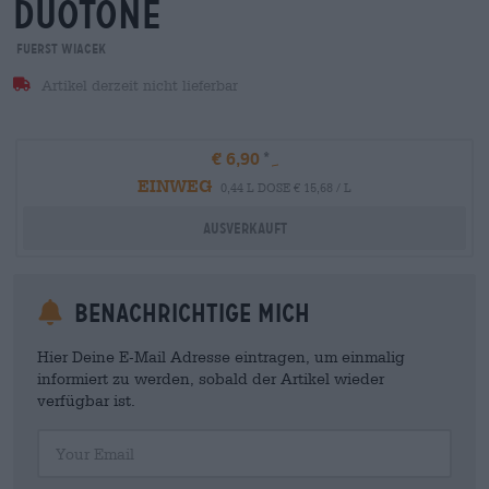
duotone
FUERST WIACEK
Artikel derzeit nicht lieferbar
€ 6,90
EINWEG
0,44 L DOSE € 15,68 / L
Ausverkauft
Benachrichtige mich
Hier Deine E-Mail Adresse eintragen, um einmalig
informiert zu werden, sobald der Artikel wieder
verfügbar ist.
Your Email