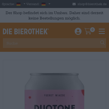
Skip to main content
German
Deutschland
Sprache:
Versand:
shop@bierothek.de
Der Shop befindet sich im Umbau. Daher sind derzeit
keine Bestellungen möglich.
0
Einloggen / An
Warenkor
M