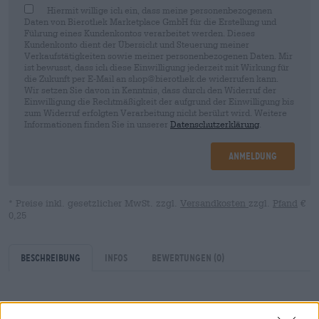
Hiermit willige ich ein, dass meine personenbezogenen
Daten von Bierothek Marketplace GmbH für die Erstellung und
Führung eines Kundenkontos verarbeitet werden. Dieses
Kundenkonto dient der Übersicht und Steuerung meiner
Verkaufstätigkeiten sowie meiner personenbezogenen Daten. Mir
ist bewusst, dass ich diese Einwilligung jederzeit mit Wirkung für
die Zukunft per E-Mail an shop@bierothek.de widerrufen kann.
Wir setzen Sie davon in Kenntnis, dass durch den Widerruf der
Einwilligung die Rechtmäßigkeit der aufgrund der Einwilligung bis
zum Widerruf erfolgten Verarbeitung nicht berührt wird. Weitere
Informationen finden Sie in unserer
Datenschutzerklärung
.
Anmeldung
* Preise inkl. gesetzlicher MwSt. zzgl.
Versandkosten
zzgl.
Pfand
€
0,25
Beschreibung
Infos
Bewertungen
(0)
Duotone ist der englische Fachbegriff für den