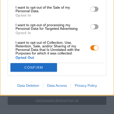
fulminantes Finale, das sowohl knackig bitter als auch
I want to opt-out of the Sale of my
fruchtig und grasig schmeckt.
Personal Data.
Opted In
Duotone ist ein gelungenes India Pale Ale, das mit
Balance und harmonisch aufeinander abgestimmten
I want to opt-out of processing my
Aromen glänzt.
Personal Data for Targeted Advertising.
Opted In
I want to opt-out of Collection, Use,
Retention, Sale, and/or Sharing of my
Personal Data that Is Unrelated with the
Purposes for which it was collected.
Opted Out
KOSTENFREIE BIERATUNG
Du hast Fragen zu diesem Bier? Wir sind für Dich da.
CONFIRM
shop@bierothek.de
Data Deletion
Data Access
Privacy Policy
Händler oder Gastronomen
Du willst größere Mengen günstiger einkaufen?
grosshandel@bierothek.de