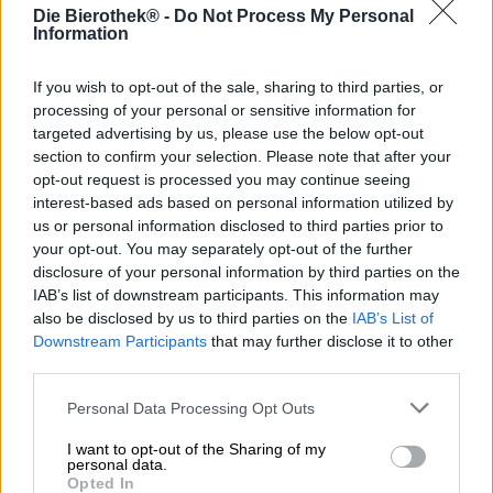
Duplexdruck. Hierfür wird ein zweifarbiges Bild gedruckt,
Die Bierothek® -
Do Not Process My Personal
indem man mit zwei unterschiedlichen Druckplatten die
Information
Farben leicht versetzt auf das Papier druckt. Ein schönes
Beispiel ist das Etikett des gleichnamigen Biers aus dem
If you wish to opt-out of the sale, sharing to third parties, or
Hause Fuerst Wiacek: Die grafische Illustration wurde in
processing of your personal or sensitive information for
zwei plakativen Farben gedruckt und führt den Effekt des
targeted advertising by us, please use the below opt-out
Duplexdrucks eindrucksvoll vor.
section to confirm your selection. Please note that after your
Doch Duotone punktet nicht nur mit seiner Optik. Das
opt-out request is processed you may continue seeing
kaltgehopfte India Pale Ale wird mit den Hopfensorten
interest-based ads based on personal information utilized by
Mosaic und Amarillo veredelt und bringt neben satten 6,8
us or personal information disclosed to third parties prior to
% Alkoholgehalt auch eine ganze Menge Geschmack auf
your opt-out. You may separately opt-out of the further
den Tisch. Im Glas präsentiert sich das IPA in einem
disclosure of your personal information by third parties on the
heftig bewölkten Strohgelb mit kleiner, flüchtiger
IAB’s list of downstream participants. This information may
Schaumkrone. Eine fruchtige Sinfonie aus Zitrusobst und
also be disclosed by us to third parties on the
IAB’s List of
tropischen Anklängen lädt zum Antrunk ein und legt sich
Downstream Participants
that may further disclose it to other
auch im Geschmack nieder: Auf einer weichen Haferbasis
third parties.
mit Noten von Biskuit und Keksen erblüht ein wahres
Feuerwerk verschiedener Obstaromen, die sich von
Personal Data Processing Opt Outs
Grapefruit und Mandarine über Mango, Maracuja und
Pfirsich bis hin zu Zitrone erstrecken. Ein Hauch floraler
I want to opt-out of the Sharing of my
Hopfen spielt mit, ebenso wie würzige Hefe und
personal data.
Opted In
Pinienharz. Der saftige Biergenuss mündet in ein