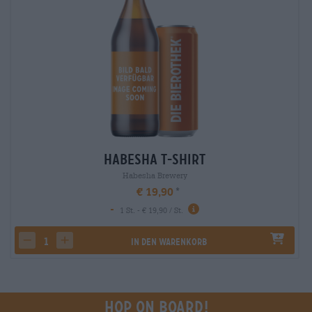
Habesha T-Shirt
Habesha Brewery
€ 19,90
-
1 St. - € 19,90 / St.
In den Warenkorb
decrease quantity
increase quantity
Hop on board!