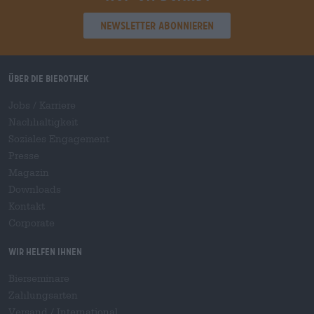
Newsletter abonnieren
Über die Bierothek
Jobs / Karriere
Nachhaltigkeit
Soziales Engagement
Presse
Magazin
Downloads
Kontakt
Corporate
Wir helfen Ihnen
Bierseminare
Zahlungsarten
Versand
/
International