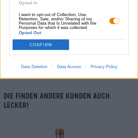
Opted In
Händler oder Gastronomen
I want to opt-out of Collection, Use,
Du willst größere Mengen günstiger einkaufen?
Retention, Sale, and/or Sharing of my
Personal Data that Is Unrelated with the
grosshandel@bierothek.de
Purposes for which it was collected.
Opted Out
CONFIRM
Vor-Ort-Check
Gibt es Craftakt Distilling Hopped Revolution Bieredelbrand
von Libertus Craft Brewing auch in meiner Filiale?
Data Deletion
Data Access
Privacy Policy
Jetzt prüfen
Die finden andere Kunden auch
lecker!