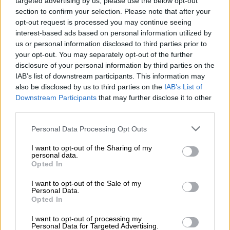
targeted advertising by us, please use the below opt-out
sondern in kleinen Schlucken zu genießen. So entfaltet
section to confirm your selection. Please note that after your
sich sein volles Aroma optimal und man kommt in den
Genuss der komplexen Geschmackspalette. Zitronige
opt-out request is processed you may continue seeing
Hopfennoten treffen auf eine exotische Fruchtigkeit, das
interest-based ads based on personal information utilized by
Malz präsentiert sich samtig auf der Zunge und liefert
us or personal information disclosed to third parties prior to
eine weiche Karamellnote, die den Gaumen
your opt-out. You may separately opt-out of the further
umschmeichelt. Die 40% Alkoholgehalt sind geschickt in
disclosure of your personal information by third parties on the
die vielfältigen Geschmackslagen eingebunden und
IAB’s list of downstream participants. This information may
fallen nur dadurch auf, dass sie Mund und Magen
also be disclosed by us to third parties on the
IAB’s List of
wärmen.
Downstream Participants
that may further disclose it to other
third parties.
Hopped Revolution ist ein feiner Bieredelbrand, der sich
durch seine fruchtige Leichtigkeit und das weiche
Personal Data Processing Opt Outs
Mundgefühl von seiner eher plumpen, uninspirierten
Konkurrenz abhebt.
I want to opt-out of the Sharing of my
personal data.
Opted In
I want to opt-out of the Sale of my
KOSTENFREIE BIERATUNG
Personal Data.
Du hast Fragen zu diesem Bier? Wir sind für Dich da.
Opted In
shop@bierothek.de
I want to opt-out of processing my
Personal Data for Targeted Advertising.