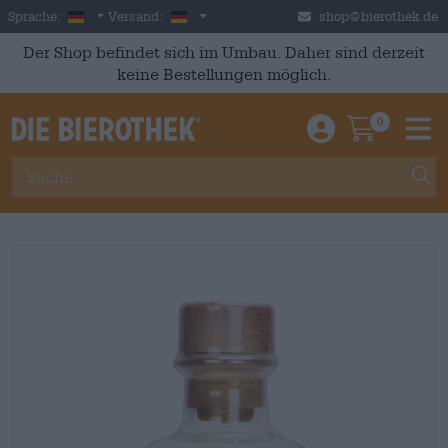
Skip to main content
German
Deutschland
Sprache:
Versand:
shop@bierothek.de
Der Shop befindet sich im Umbau. Daher sind derzeit
keine Bestellungen möglich.
0
Einloggen / An
Warenkor
M