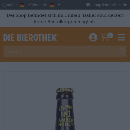
Skip to main content
German
Deutschland
Sprache:
Versand:
shop@bierothek.de
Der Shop befindet sich im Umbau. Daher sind derzeit
keine Bestellungen möglich.
0
Einloggen / An
Warenkor
M