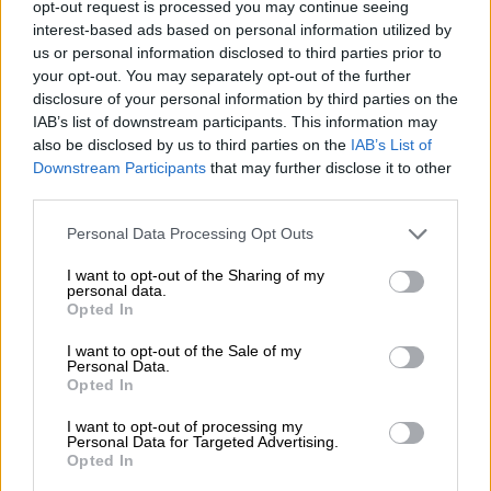
opt-out request is processed you may continue seeing
umschmeicheln den Gaumen samtig, das Malz unterstützt
interest-based ads based on personal information utilized by
den Honig mit Karamell-, Gereide- und zarten
us or personal information disclosed to third parties prior to
Schokoladennoten. Der Tettnanger Hopfen ergänzt das
your opt-out. You may separately opt-out of the further
Aromenspiel mit einer verspielten Blumigkeit, die perfekt
disclosure of your personal information by third parties on the
zum Honig passt.
IAB’s list of downstream participants. This information may
CraftBees No. 1 Amber Honey ist eine runde Honig-
also be disclosed by us to third parties on the
IAB’s List of
Sinfonie mit feinsinnig abgestimmten Aromen und
Downstream Participants
that may further disclose it to other
schöner Tiefe.
third parties.
Personal Data Processing Opt Outs
I want to opt-out of the Sharing of my
personal data.
Opted In
KOSTENFREIE BIERATUNG
Du hast Fragen zu diesem Bier? Wir sind für Dich da.
I want to opt-out of the Sale of my
shop@bierothek.de
Personal Data.
Opted In
I want to opt-out of processing my
Händler oder Gastronomen
Personal Data for Targeted Advertising.
Opted In
Du willst größere Mengen günstiger einkaufen?