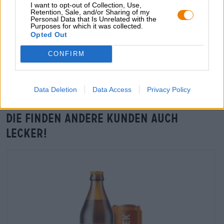
grosshandel@bierothek.de
I want to opt-out of Collection, Use,
Retention, Sale, and/or Sharing of my
Personal Data that Is Unrelated with the
Purposes for which it was collected.
Opted Out
Vor-Ort-Check
Gibt es No. 1 Amber Honey von craftbee auch in meiner
CONFIRM
Filiale?
Jetzt prüfen
Data Deletion
Data Access
Privacy Policy
Die finden andere Kunden auch
lecker!