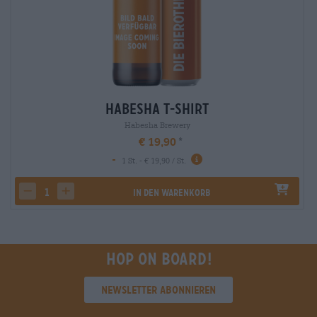
Habesha T-Shirt
Habesha Brewery
€ 19,90
-
1 St. - € 19,90 / St.
In den Warenkorb
decrease quantity
increase quantity
Hop on board!
Newsletter abonnieren