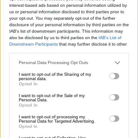
Hopfensorte untermalt die Kräuter- und Harznoten des
interest-based ads based on personal information utilized by
Honigs geschickt und kontert die leicht Schärfe mit
us or personal information disclosed to third parties prior to
blumiger, fruchtiger Leichtigkeit. Das Malz steuert einen
your opt-out. You may separately opt-out of the further
robusten Körper hinzu und rundet das Aromenspiel
disclosure of your personal information by third parties on the
elegant ab.
IAB’s list of downstream participants. This information may
also be disclosed by us to third parties on the
IAB’s List of
Unsere Empfehlung für alle Honig-Fans und solche, die
Downstream Participants
that may further disclose it to other
gerne außergewöhnliche Biere trinken.
third parties.
Personal Data Processing Opt Outs
I want to opt-out of the Sharing of my
personal data.
KOSTENFREIE BIERATUNG
Opted In
Du hast Fragen zu diesem Bier? Wir sind für Dich da.
I want to opt-out of the Sale of my
shop@bierothek.de
Personal Data.
Opted In
Händler oder Gastronomen
I want to opt-out of processing my
Personal Data for Targeted Advertising.
Du willst größere Mengen günstiger einkaufen?
Opted In
grosshandel@bierothek.de
I want to opt-out of Collection, Use,