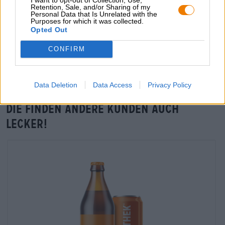
Retention, Sale, and/or Sharing of my
Personal Data that Is Unrelated with the
Purposes for which it was collected.
Opted Out
Vor-Ort-Check
Gibt es No. 6 Manuka Honey von craftbee auch in meiner
CONFIRM
Filiale?
Jetzt prüfen
Data Deletion
Data Access
Privacy Policy
Die finden andere Kunden auch
lecker!