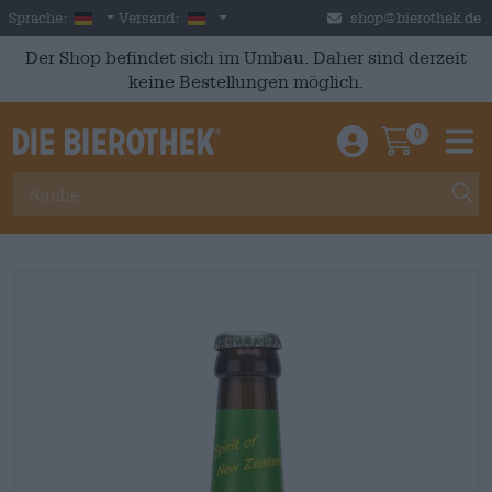
Skip to main content
German
Deutschland
Sprache:
Versand:
shop@bierothek.de
Der Shop befindet sich im Umbau. Daher sind derzeit
keine Bestellungen möglich.
0
Einloggen / An
Warenkor
M