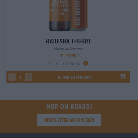
Habesha T-Shirt
Habesha Brewery
€ 19,90
-
1 St. - € 19,90 / St.
In den Warenkorb
decrease quantity
increase quantity
Hop on board!
Newsletter abonnieren