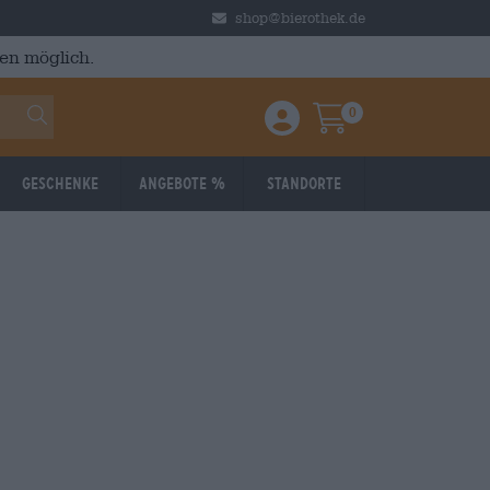
shop@bierothek.de
en möglich.
0
Einloggen / Anmelden
Warenkorb
Geschenke
Angebote %
Standorte