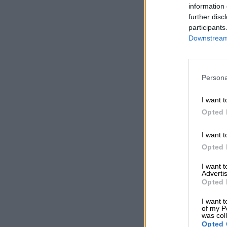
information 
further disc
participants
Downstream 
Persona
I want t
Opted 
I want t
Opted 
I want 
Advertis
Opted 
I want t
of my P
was col
Opted 