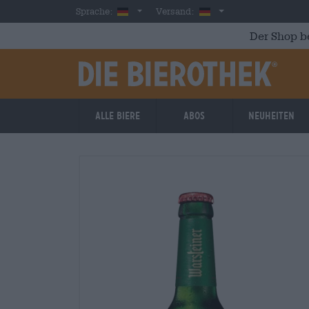
Skip to main content
German
Deutschland
Sprache:
Versand:
Der Shop b
Alle Biere
Abos
Neuheiten