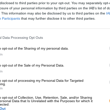
disclosed to third parties prior to your opt-out. You may separately opt-
losure of your personal information by third parties on the IAB’s list of
Beschreibung
Infos
Bewertungen
(0)
. This information may also be disclosed by us to third parties on the
IA
Participants
that may further disclose it to other third parties.
Herbe ist eine Eigenschaft, die wir am Bier besonders s
oft fehlt. Die Herbe macht den Sud interessant, verleiht
l Data Processing Opt Outs
Fülle des Malzes aus. Viele Alkoholfreie sind unrund, we
o opt-out of the Sharing of my personal data.
Die Brauerei Warsteiner hat einige Alkoholfreie im Sort
Lösung für genau dieses Problem: Herb Alkoholfrei trägt
In
auch geschmacklich ab. Mit weniger als 0,5 % Alkoholg
leichtfüßig bezeichnen, doch am Geschmack wurde nich
o opt-out of the Sale of my Personal Data.
Grundlage mit sanfter Süße bildet, glänzt der Hopfen mi
In
würzigen Kräuternoten und der namensgebenden Herb
prickelnder Kohlensäure rundet den Gesamteindruck pa
to opt-out of processing my Personal Data for Targeted
ing.
Wer nach einem feinsinnig ausbalancierten, alkoholfreie
In
genau richtig. Und wer diesen Tropfen mit einer pass
empfehlen wir zum Beispiel eine Forelle vom Grill dazu.
o opt-out of Collection, Use, Retention, Sale, and/or Sharing
ersonal Data that Is Unrelated with the Purposes for which it
hausgemachter Dill-Butter und einem knusprigen Baguet
lected.
wunderbar mit der herben Aromatik des Bieres harmonie
Out