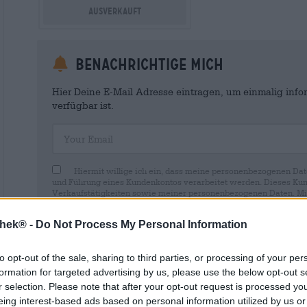
Ausverkauft
Benachrichtige mich
Hier Deine E-Mail Adresse eintragen, um einmalig infor
verfügbar ist.
Your Email
Hiermit willige ich ein, dass meine personenbezogenen Dat
und Führung eines Kundenkontos verarbeitet werden. Dieses Kun
Verkaufstätigkeiten sowie meiner personenbezogenen Daten. Mir i
Wirkung für die Zukunft per E-Mail an shop@bierothek.de widerru
durch den Widerruf der Einwilligung die Rechtmäßigkeit der aufg
thek® -
Do Not Process My Personal Information
Verarbeitung nicht berührt wird. Weitere Informationen finden S
to opt-out of the sale, sharing to third parties, or processing of your per
formation for targeted advertising by us, please use the below opt-out s
r selection. Please note that after your opt-out request is processed y
eing interest-based ads based on personal information utilized by us or
* Preise inkl. gesetzlicher MwSt. zzgl.
Versandkosten
zzgl.
Pfa