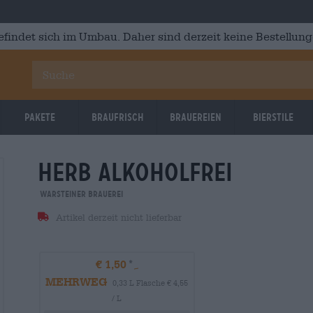
efindet sich im Umbau. Daher sind derzeit keine Bestellung
Pakete
Braufrisch
Brauereien
Bierstile
herb alkoholfrei
Warsteiner Brauerei
Artikel derzeit nicht lieferbar
€ 1,50
MEHRWEG
0,33 L Flasche € 4,55
/ L