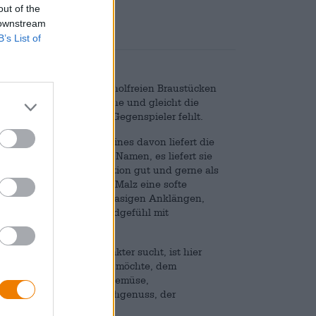
out of the
 downstream
B’s List of
chätzen und die bei alkoholfreien Braustücken
 ihm Charakter und Frische und gleicht die
il ihrer Süße der herbe Gegenspieler fehlt.
iment und (mindestens) eines davon liefert die
 die Herbe nicht nur im Namen, es liefert sie
ehalt kann man die Kreation gut und gerne als
t gespart: während das Malz eine softe
t knackiger Bitterkeit, grasigen Anklängen,
e. Ein angenehmes Mundgefühl mit
ssend ab.
n Bier mit herbem Charakter sucht, ist hier
enden Speise kombinieren möchte, dem
 Serviert mit gegrilltem Gemüse,
te ist der Fisch ein Hochgenuss, der
rt.