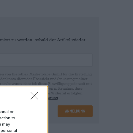
miert zu werden, sobald der Artikel wieder
en von Bierothek Marketplace GmbH für die Erstellung
denkonto dient der Übersicht und Steuerung meiner
st bewusst, dass ich diese Einwilligung jederzeit mit
fen kann. Wir setzen Sie davon in Kenntnis, dass
rund der Einwilligung bis zum Widerruf erfolgten
ie in unserer
Datenschutzerklärung
.
Anmeldung
sonal or
ection to
ou may
 personal
nd
€ 0,08