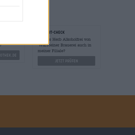
onomen
Vor-Ort-Check
Mengen
Gibt es Herb Alkoholfrei von
?
Warsteiner Brauerei auch in
meiner Filiale?
othek.de
Jetzt prüfen