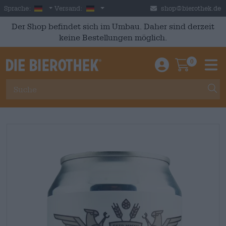
Skip to main content
German
Deutschland
Sprache:
Versand:
shop@bierothek.de
Der Shop befindet sich im Umbau. Daher sind derzeit
keine Bestellungen möglich.
0
Einloggen / An
Warenkor
M