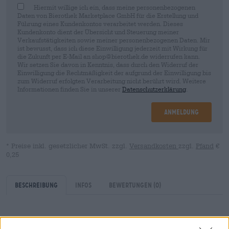
Hiermit willige ich ein, dass meine personenbezogenen
Daten von Bierothek Marketplace GmbH für die Erstellung und
Führung eines Kundenkontos verarbeitet werden. Dieses
Kundenkonto dient der Übersicht und Steuerung meiner
Verkaufstätigkeiten sowie meiner personenbezogenen Daten. Mir
ist bewusst, dass ich diese Einwilligung jederzeit mit Wirkung für
die Zukunft per E-Mail an shop@bierothek.de widerrufen kann.
Wir setzen Sie davon in Kenntnis, dass durch den Widerruf der
Einwilligung die Rechtmäßigkeit der aufgrund der Einwilligung bis
zum Widerruf erfolgten Verarbeitung nicht berührt wird. Weitere
Informationen finden Sie in unserer
Datenschutzerklärung
.
Anmeldung
* Preise inkl. gesetzlicher MwSt. zzgl.
Versandkosten
zzgl.
Pfand
€
0,25
Beschreibung
Infos
Bewertungen
(0)
Die Brauerei New Sarum aus dem Bundesstaat North