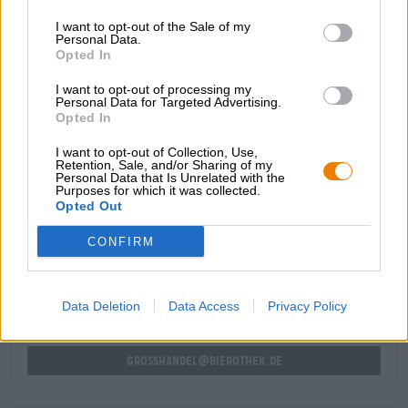
Grapefruit, Zitrone und Pinienharz umschmeicheln den
I want to opt-out of the Sale of my
Gaumen, die kräftige Bitterkeit gesellt sich erst nach
Personal Data.
einigen Schlucken hinzu. Das Finish krönt den
Opted In
Biergenuss mit heftiger Bitterkeit und süßen Zitrusnoten.
I want to opt-out of processing my
Genau das richtige Bier für uns Hopheads!
Personal Data for Targeted Advertising.
Opted In
I want to opt-out of Collection, Use,
Retention, Sale, and/or Sharing of my
Personal Data that Is Unrelated with the
Purposes for which it was collected.
Opted Out
KOSTENFREIE BIERATUNG
Du hast Fragen zu diesem Bier? Wir sind für Dich da.
CONFIRM
shop@bierothek.de
Data Deletion
Data Access
Privacy Policy
Händler oder Gastronomen
Du willst größere Mengen günstiger einkaufen?
grosshandel@bierothek.de