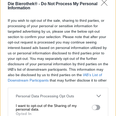
Carolina in den Vereinigten Staaten hat ein breit
Die Bierothek® -
Do Not Process My Personal
gefächertes Sortiment amerikanischer Klassiker, die nach
Information
Wahrzeichen ihrer Heimatstadt benannt wurden. Ihr
Hazy
IPA
ist einer alten Mühle gewidmet, das
Lager
trägt den
If you wish to opt-out of the sale, sharing to third parties, or
Namen des Flusses Yadkin und ihr süffiges IPA ist eine
processing of your personal or sensitive information for
bierige Hommage an das Old Stone House. Dieses
targeted advertising by us, please use the below opt-out
Gebäude stammt aus der Kolonialzeit und ist eines der
section to confirm your selection. Please note that after your
ältesten in der gesamten Region. Errichtet wurde es von
opt-out request is processed you may continue seeing
Michael Braun, der das Granit aus den nahegelegenen
interest-based ads based on personal information utilized by
Steinbrüchen verwendete. Heute ist das Haus ein
us or personal information disclosed to third parties prior to
Museum und kann besichtigt werden.
your opt-out. You may separately opt-out of the further
Das passende India Pale Ale zum Denkmal wird mit
disclosure of your personal information by third parties on the
sagenhaften sieben verschiedenen Hopfensorten
IAB’s list of downstream participants. This information may
kaltgehopft und bringt eine Explosion zitrusfrischer
also be disclosed by us to third parties on the
IAB’s List of
Fruchtigkeit auf die Zunge. Um den Hopfen zum
Downstream Participants
that may further disclose it to other
Hauptdarsteller zu machen, wählten die Brauer:innen
third parties.
simple, milde Getreidesorten, die lediglich weiche
Untertöne liefern. Das goldene Bier duftet
Personal Data Processing Opt Outs
vielversprechend nach einem Bouquet unterschiedlicher
Zitrusfrüchte, wobei die Grapefruit am meisten
I want to opt-out of the Sharing of my
heraussticht. Trotz der stattlichen 7,8 % Alkoholgehalt ist
personal data.
Opted In
der Antrunk frisch und leicht: Noten von Blutorange,