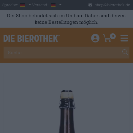
Skip to main content
German
Deutschland
Sprache:
Versand:
shop@bierothek.de
Der Shop befindet sich im Umbau. Daher sind derzeit
keine Bestellungen möglich.
0
Einloggen / An
Warenkor
M