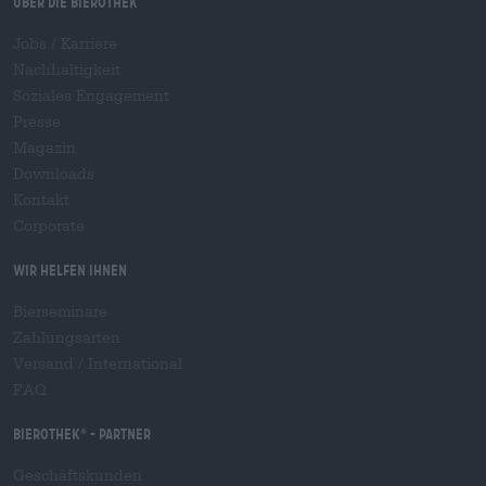
Über die Bierothek
Jobs / Karriere
Nachhaltigkeit
Soziales Engagement
Presse
Magazin
Downloads
Kontakt
Corporate
Wir helfen Ihnen
Bierseminare
Zahlungsarten
Versand
/
International
FAQ
Bierothek
- Partner
®
Geschäftskunden