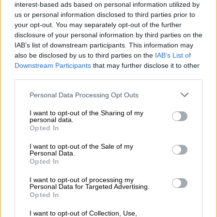
interest-based ads based on personal information utilized by
weiße Trauben und Fichtennadeln miteingebraut, die für
us or personal information disclosed to third parties prior to
eine weinartige Süße und harzige Würze sorgen.
your opt-out. You may separately opt-out of the further
Das Botanical Brut ist ein spritziges Bier, das nach sauren
disclosure of your personal information by third parties on the
Stachelbeeren, frischer Zitrusfrucht und würzigem Harz
IAB’s list of downstream participants. This information may
schmeckt. Das Finish ist unvergleichlich trocken und
also be disclosed by us to third parties on the
IAB’s List of
verlockt einen dazu, direkt das nächste Glas zu trinken.
Downstream Participants
that may further disclose it to other
third parties.
Ein festlicher Hochgenuss, der Männern und Frauen
gleichermaßen schmecken dürfte!
Personal Data Processing Opt Outs
I want to opt-out of the Sharing of my
personal data.
Opted In
KOSTENFREIE BIERATUNG
Du hast Fragen zu diesem Bier? Wir sind für Dich da.
I want to opt-out of the Sale of my
shop@bierothek.de
Personal Data.
Opted In
I want to opt-out of processing my
Händler oder Gastronomen
Personal Data for Targeted Advertising.
Opted In
Du willst größere Mengen günstiger einkaufen?
grosshandel@bierothek.de
I want to opt-out of Collection, Use,