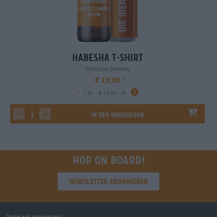
Habesha T-Shirt
Habesha Brewery
€ 19,90
-
1 St. - € 19,90 / St.
In den Warenkorb
decrease quantity
increase quantity
Hop on board!
Newsletter abonnieren