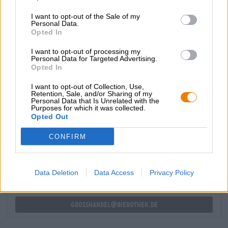
Bevölkerung der Ukraine. Jeder Cent pro verkaufter Dose
des Double Dry Hopped IPAs landet genau da, wo er
I want to opt-out of the Sale of my
gebraucht wird und ermöglicht den Ehrenamtlichen
Personal Data.
Helfern die Arbeit.
Opted In
Wir sagen „No to War“ und sind im Herzen bei den
I want to opt-out of processing my
Personal Data for Targeted Advertising.
Menschen in der Ukraine!
Opted In
I want to opt-out of Collection, Use,
Retention, Sale, and/or Sharing of my
Personal Data that Is Unrelated with the
Purposes for which it was collected.
Opted Out
KOSTENFREIE BIERATUNG
Du hast Fragen zu diesem Bier? Wir sind für Dich da.
CONFIRM
shop@bierothek.de
Data Deletion
Data Access
Privacy Policy
Händler oder Gastronomen
Du willst größere Mengen günstiger einkaufen?
grosshandel@bierothek.de