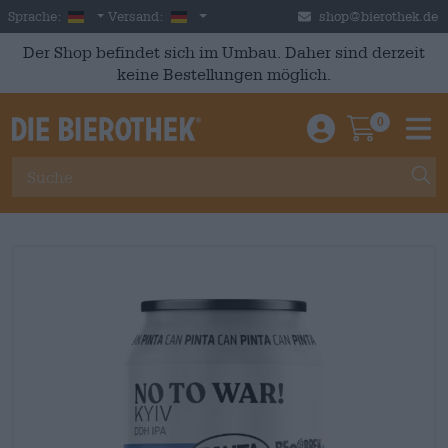
Skip to main content
German
Deutschland
Sprache:
Versand:
shop@bierothek.de
Der Shop befindet sich im Umbau. Daher sind derzeit
keine Bestellungen möglich.
0
Einloggen / An
Warenkor
M