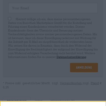
Your Email
Hiermit willige ich ein, dass meine personenbezogenen
Daten von Bierothek Marketplace GmbH für die Erstellung und
Führung eines Kundenkontos verarbeitet werden. Dieses
Kundenkonto dient der Übersicht und Steuerung meiner
Verkaufstätigkeiten sowie meiner personenbezogenen Daten. Mir
ist bewusst, dass ich diese Einwilligung jederzeit mit Wirkung für
die Zukunft per E-Mail an shop@bierothek.de widerrufen kann.
Wir setzen Sie davon in Kenntnis, dass durch den Widerruf der
Einwilligung die Rechtmäßigkeit der aufgrund der Einwilligung bis
zum Widerruf erfolgten Verarbeitung nicht berührt wird. Weitere
Informationen finden Sie in unserer
Datenschutzerklärung
.
Anmeldung
* Preise inkl. gesetzlicher MwSt. zzgl.
Versandkosten
zzgl.
Pfand
€
0,25
Beschreibung
Infos
Bewertungen
(3)