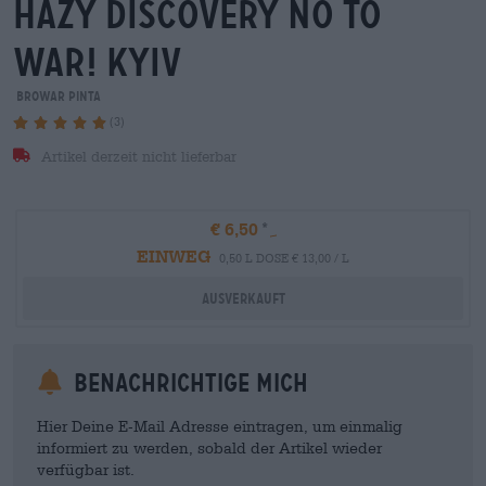
hazy discovery no to
war! kyiv
Browar Pinta
(3)
Artikel derzeit nicht lieferbar
€ 6,50
EINWEG
0,50 L DOSE € 13,00 / L
Ausverkauft
Benachrichtige mich
Hier Deine E-Mail Adresse eintragen, um einmalig
informiert zu werden, sobald der Artikel wieder
verfügbar ist.