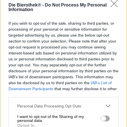
Die Bierothek® -
Do Not Process My Personal
Information
Die Geschehnisse in der Ukraine lösen auf der ganzen
Welt Fassungslosigkeit und Sorge aus. Von einem Tag
If you wish to opt-out of the sale, sharing to third parties, or
auf den anderen hat sich das Leben der Ukrainer
processing of your personal or sensitive information for
drastisch verändert und nichts ist mehr, wie es noch vor
targeted advertising by us, please use the below opt-out
einigen Monaten war. Ein schrecklicher Krieg fegt durch
section to confirm your selection. Please note that after your
das Land und hinterlässt Chaos, Verwüstung und Angst.
opt-out request is processed you may continue seeing
Europa zeigt sich solidarisch mit der Ukraine und an allen
interest-based ads based on personal information utilized by
Ecken und Enden halten die Menschen zusammen, um in
us or personal information disclosed to third parties prior to
der Katastrophe für andere da zu sein.
your opt-out. You may separately opt-out of the further
Als die Brauereien Pinta und Rebrew sich für ein
disclosure of your personal information by third parties on the
gemeinsames Bier an einen Tisch setzten, gab es noch
IAB’s list of downstream participants. This information may
keinen Krieg. Heute sieht die Lage ganz anders aus. Als
also be disclosed by us to third parties on the
IAB’s List of
Zeichen der Solidarität, Freundschaft und Unterstützung
Downstream Participants
that may further disclose it to other
haben die Brauer von Pinta ihr Hazy Discovery Kyiv
third parties.
dennoch gebraut und spenden den gesamten Erlös durch
den Verkauf dieses Bieres der gemeinnützigen
Personal Data Processing Opt Outs
Organisation
Polish Humanitarian Action
. Die wohltätige
Vereinigung setzt sich für Menschen in humanitären
I want to opt-out of the Sharing of my
personal data.
Krisen weltweit ein und ist aktuell im Einsatz für die
Opted In