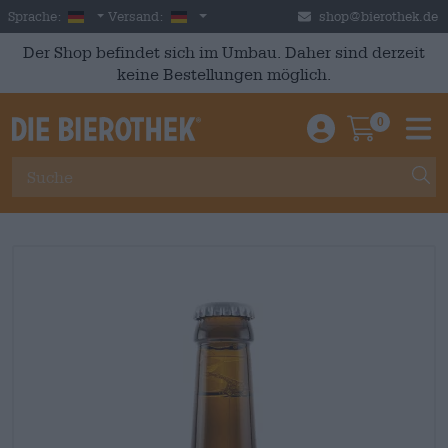
Skip to main content
German
Deutschland
Sprache:
Versand:
shop@bierothek.de
Der Shop befindet sich im Umbau. Daher sind derzeit
keine Bestellungen möglich.
0
Einloggen / An
Warenkor
M