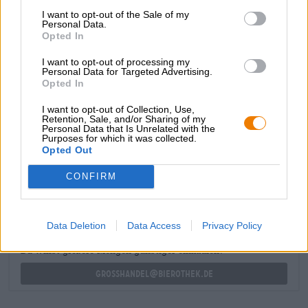
sonnengereiftem Getreide, süßem Malz, subtilen
I want to opt-out of the Sale of my
Kräutern, grünen Hopfendolden, goldener Mandarine und
Personal Data.
Opted In
reifer Aprikose. Die Bittere untermalt das Aromenspiel,
hält sich aber dennoch dezent im Hintergrund. Das Finish
I want to opt-out of processing my
folgt mit trockener Herbe und saftiger Zitrusfrische.
Personal Data for Targeted Advertising.
Opted In
Amanda ist ein unkonventionelles Pils und genau das
richtige Bier für die Hopheads unter uns.
I want to opt-out of Collection, Use,
Retention, Sale, and/or Sharing of my
Personal Data that Is Unrelated with the
Purposes for which it was collected.
Opted Out
KOSTENFREIE BIERATUNG
Du hast Fragen zu diesem Bier? Wir sind für Dich da.
CONFIRM
shop@bierothek.de
Data Deletion
Data Access
Privacy Policy
Händler oder Gastronomen
Du willst größere Mengen günstiger einkaufen?
grosshandel@bierothek.de