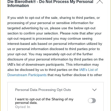
Die Bierothek® -
Do Not Process My Personal
Amanda, ein Pils mit Hopfenkick.
Information
Die bayerische Brauerei Nittenauer hat neben ihren
feinen alkoholfreien Bieren auch eine Reihe modern
If you wish to opt-out of the sale, sharing to third parties, or
interpretierter Klassiker im Sortiment. Zu den Favoriten
processing of your personal or sensitive information for
ihrer Auswahl gehört Amanda. Die charismatische
targeted advertising by us, please use the below opt-out
Kreation ist ein naturtrübes, hopfengestopftes Pils und
section to confirm your selection. Please note that after your
glänzt mit schlanker Eleganz und einer Extraportion
opt-out request is processed you may continue seeing
Hopfen. Für die intensiven Hopfenaromen sind die Sorten
interest-based ads based on personal information utilized by
Hallertauer Tradition und Mosaic verantwortlich. Das Bier
us or personal information disclosed to third parties prior to
wurde kaltgehopft und liefert ein Maximum an
your opt-out. You may separately opt-out of the further
Geschmack, ohne dabei zu bitter zu sein.
disclosure of your personal information by third parties on the
IAB’s list of downstream participants. This information may
Das Zwickl Pils Amanda fließt in herrlich getrübtem Gold
ins Glas und bildet eine schöne Krone weißen, fluffigen
also be disclosed by us to third parties on the
IAB’s List of
Schaums. Der Duft stellt sich aus Noten von spritziger
Downstream Participants
that may further disclose it to other
Limette, rosa Pomelo, saftiger Mandarine und
third parties.
ofenfrischem Baguette zusammen. Der Antrunk enthüllt
einen leichtfüßigen Körper mit ausgeprägtem Hopfen-
Personal Data Processing Opt Outs
Charakter. Eine feine Balance aus weicher Süße,
I want to opt-out of the Sharing of my
zitroniger Frische, Frucht und grünem Hopfen
personal data.
umschmeichelt den Gaumen und kitzelt die
Opted In
Geschmacksnerven mit Noten von frisch gemähtem Gras,