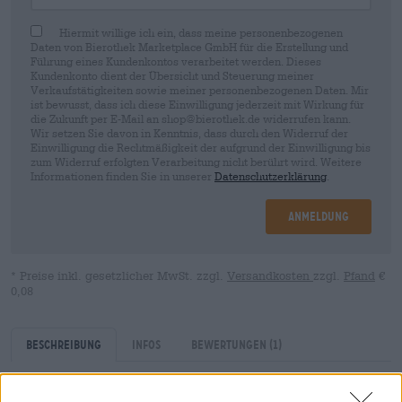
Hiermit willige ich ein, dass meine personenbezogenen
Daten von Bierothek Marketplace GmbH für die Erstellung und
Führung eines Kundenkontos verarbeitet werden. Dieses
Kundenkonto dient der Übersicht und Steuerung meiner
Verkaufstätigkeiten sowie meiner personenbezogenen Daten. Mir
ist bewusst, dass ich diese Einwilligung jederzeit mit Wirkung für
die Zukunft per E-Mail an shop@bierothek.de widerrufen kann.
Wir setzen Sie davon in Kenntnis, dass durch den Widerruf der
Einwilligung die Rechtmäßigkeit der aufgrund der Einwilligung bis
zum Widerruf erfolgten Verarbeitung nicht berührt wird. Weitere
Informationen finden Sie in unserer
Datenschutzerklärung
.
Anmeldung
* Preise inkl. gesetzlicher MwSt. zzgl.
Versandkosten
zzgl.
Pfand
€
0,08
Beschreibung
Infos
Bewertungen
(1)