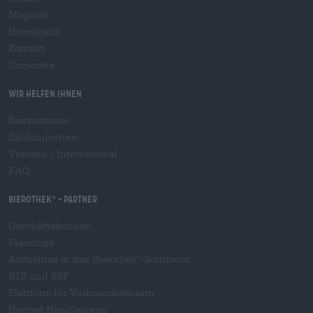
Magazin
Downloads
Kontakt
Corporate
Wir helfen Ihnen
Bierseminare
Zahlungsarten
Versand
/
International
FAQ
Bierothek
- Partner
®
Geschäftskunden
Franchise
Aufnahme in das Bierothek
-Sortiment
®
B2B und B2F
Plattform für Verbrauchsteuern
Hopnet Händlerlogin