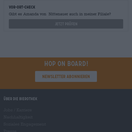
Vor-Ort-Check
Gibt es Amanda von Nittenauer auch in meiner Filiale?
Jetzt prüfen
Hop on board!
Newsletter abonnieren
Über die Bierothek
Jobs / Karriere
Nachhaltigkeit
Soziales Engagement
Presse