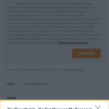
Hiermit willige ich ein, dass meine personenbezogenen
Daten von Bierothek Marketplace GmbH für die Erstellung und
Führung eines Kundenkontos verarbeitet werden. Dieses
Kundenkonto dient der Übersicht und Steuerung meiner
Verkaufstätigkeiten sowie meiner personenbezogenen Daten. Mir
ist bewusst, dass ich diese Einwilligung jederzeit mit Wirkung für
die Zukunft per E-Mail an shop@bierothek.de widerrufen kann.
Wir setzen Sie davon in Kenntnis, dass durch den Widerruf der
Einwilligung die Rechtmäßigkeit der aufgrund der Einwilligung bis
zum Widerruf erfolgten Verarbeitung nicht berührt wird. Weitere
Informationen finden Sie in unserer
Datenschutzerklärung
.
Anmeldung
* Preise inkl. gesetzlicher MwSt. zzgl.
Versandkosten
Infos
Bewertungen
(0)
Inhalt