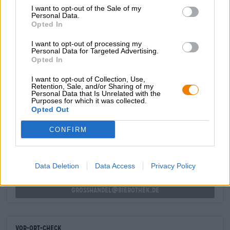
I want to opt-out of the Sale of my
Alkoholgehalt
Personal Data.
7.2 % vol
Opted In
Stammwürze
I want to opt-out of processing my
17 ° Plato
Personal Data for Targeted Advertising.
Zutaten
Opted In
Wasser,
Gersten
malz, Hopfen, Hefe
I want to opt-out of Collection, Use,
Retention, Sale, and/or Sharing of my
Personal Data that Is Unrelated with the
Purposes for which it was collected.
KOSTENFREIE BIERATUNG
Opted Out
Du hast Fragen zu diesem Bier? Wir sind für Dich da.
shop@bierothek.de
CONFIRM
Händler oder Gastronomen
Data Deletion
Data Access
Privacy Policy
Du willst größere Mengen günstiger einkaufen?
grosshandel@bierothek.de
Vor-Ort-Check