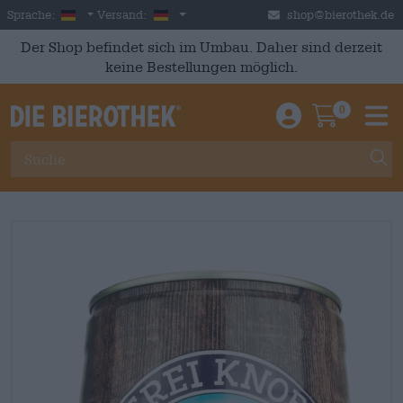
Skip to main content
German
Deutschland
Sprache:
Versand:
shop@bierothek.de
Der Shop befindet sich im Umbau. Daher sind derzeit
keine Bestellungen möglich.
0
Einloggen / An
Warenkor
M