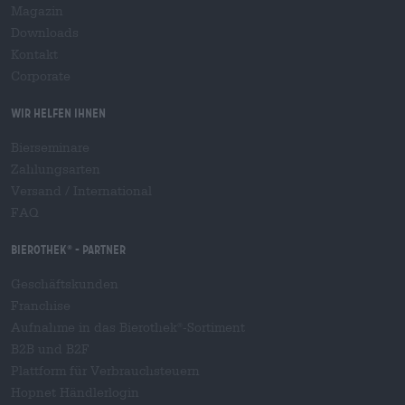
Magazin
Downloads
Kontakt
Corporate
Wir helfen Ihnen
Bierseminare
Zahlungsarten
Versand
/
International
FAQ
Bierothek
- Partner
®
Geschäftskunden
Franchise
Aufnahme in das Bierothek
-Sortiment
®
B2B und B2F
Plattform für Verbrauchsteuern
Hopnet Händlerlogin