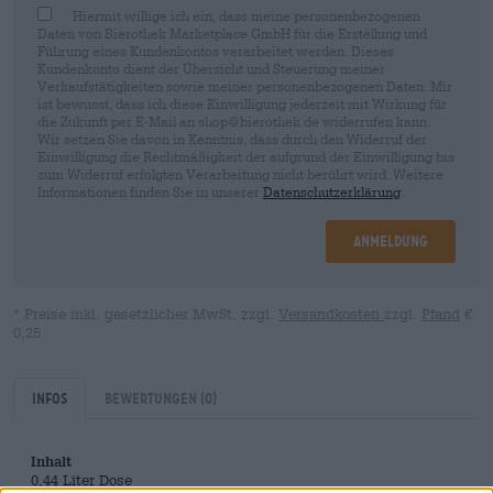
Hiermit willige ich ein, dass meine personenbezogenen
Daten von Bierothek Marketplace GmbH für die Erstellung und
Führung eines Kundenkontos verarbeitet werden. Dieses
Kundenkonto dient der Übersicht und Steuerung meiner
Verkaufstätigkeiten sowie meiner personenbezogenen Daten. Mir
ist bewusst, dass ich diese Einwilligung jederzeit mit Wirkung für
die Zukunft per E-Mail an shop@bierothek.de widerrufen kann.
Wir setzen Sie davon in Kenntnis, dass durch den Widerruf der
Einwilligung die Rechtmäßigkeit der aufgrund der Einwilligung bis
zum Widerruf erfolgten Verarbeitung nicht berührt wird. Weitere
Informationen finden Sie in unserer
Datenschutzerklärung
.
Anmeldung
* Preise inkl. gesetzlicher MwSt. zzgl.
Versandkosten
zzgl.
Pfand
€
0,25
Infos
Bewertungen
(0)
Inhalt
0,44 Liter Dose