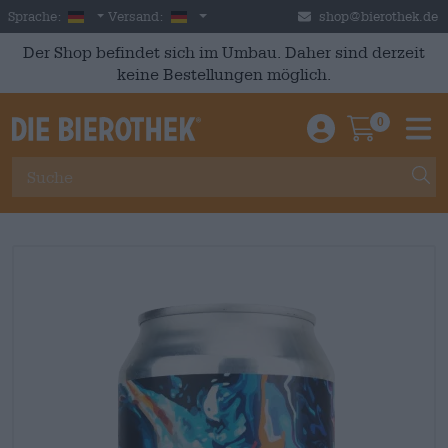
Skip to main content
German
Deutschland
Sprache:
Versand:
shop@bierothek.de
Der Shop befindet sich im Umbau. Daher sind derzeit
keine Bestellungen möglich.
0
Einloggen / An
Warenkor
M