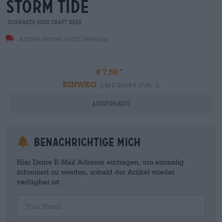
storm tide
Schwarze Rose Craft Beer
Artikel derzeit nicht lieferbar
€ 7,50
EINWEG
0,44 L DOSE € 17,05 / L
Ausverkauft
Benachrichtige mich
Hier Deine E-Mail Adresse eintragen, um einmalig
informiert zu werden, sobald der Artikel wieder
verfügbar ist.
Your Email