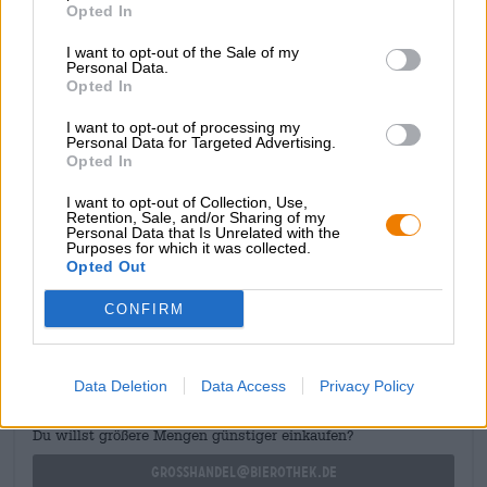
Bierkategorie
Opted In
Dosenbier
I want to opt-out of the Sale of my
Speiseempfehlung
Personal Data.
Vorspeise
: Würziger Hartkäse mit Feigensenf
Opted In
Hauptspeise
: Mac n Cheese
Nachspeise
: Crêpes mit Früchten
I want to opt-out of processing my
Personal Data for Targeted Advertising.
Alkoholgehalt
Opted In
9.5 % vol
Zutaten
I want to opt-out of Collection, Use,
Wasser,
Gersten
malz,
Weizen
malz,
Hafer
malz, Hopfen, Hefe
Retention, Sale, and/or Sharing of my
Personal Data that Is Unrelated with the
Purposes for which it was collected.
Opted Out
KOSTENFREIE BIERATUNG
CONFIRM
Du hast Fragen zu diesem Bier? Wir sind für Dich da.
shop@bierothek.de
Data Deletion
Data Access
Privacy Policy
Händler oder Gastronomen
Du willst größere Mengen günstiger einkaufen?
grosshandel@bierothek.de