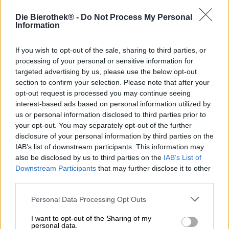
Die Bierothek® -
Do Not Process My Personal
Brauerei
Information
Schwarze Rose Craft Beer
Bierothek® ID
If you wish to opt-out of the sale, sharing to third parties, or
10348011
processing of your personal or sensitive information for
EAN
targeted advertising by us, please use the below opt-out
4270000375286
section to confirm your selection. Please note that after your
opt-out request is processed you may continue seeing
Gewicht
0.44kg(0.45kg mit Verpackung)
interest-based ads based on personal information utilized by
us or personal information disclosed to third parties prior to
Pfand
your opt-out. You may separately opt-out of the further
€ 0.25
disclosure of your personal information by third parties on the
LMIV
IAB’s list of downstream participants. This information may
Verantwortlicher Lebensmittelunternehmer (EU)
also be disclosed by us to third parties on the
IAB’s List of
Simon Rose, Colmarstr. 18, 5118
Mainz Deutschland(DE)
Downstream Participants
that may further disclose it to other
third parties.
Bierregion
Deutschland
Personal Data Processing Opt Outs
Bierstil
India Pale Ale
I want to opt-out of the Sharing of my
personal data.