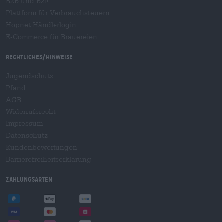
B2B und B2F
Plattform für Verbrauchsteuern
Hopnet Händlerlogin
E-Commerce für Brauereien
Rechtliches/Hinweise
Jugendschutz
Pfand
AGB
Widerrufsrecht
Impressum
Datenschutz
Kundenbewertungen
Barrierefreiheitserklärung
Zahlungsarten