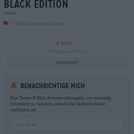
black edition
mumoo
Artikel derzeit nicht lieferbar
€ 70,00
-
0,50 L Flasche € 140,00 / L
Ausverkauft
Benachrichtige mich
Hier Deine E-Mail Adresse eintragen, um einmalig
informiert zu werden, sobald der Artikel wieder
verfügbar ist.
Your Email