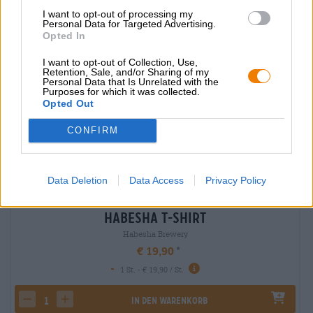
I want to opt-out of processing my
Personal Data for Targeted Advertising.
Opted In
I want to opt-out of Collection, Use,
Retention, Sale, and/or Sharing of my
Personal Data that Is Unrelated with the
Purposes for which it was collected.
Opted Out
CONFIRM
Data Deletion
Data Access
Privacy Policy
Habesha T-Shirt
Habesha Brewery
€ 19,90
-
1 St. - € 19,90 / St.
In den Warenkorb
decrease quantity
increase quantity