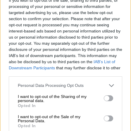
If you wish to opt-out of the sale, sharing to third parties, or
KOSTENFREIE BIERATUNG
processing of your personal or sensitive information for
Du hast Fragen zu diesem Bier? Wir sind für Dich da.
targeted advertising by us, please use the below opt-out
shop@bierothek.de
section to confirm your selection. Please note that after your
opt-out request is processed you may continue seeing
interest-based ads based on personal information utilized by
Händler oder Gastronomen
us or personal information disclosed to third parties prior to
your opt-out. You may separately opt-out of the further
Du willst größere Mengen günstiger einkaufen?
disclosure of your personal information by third parties on the
grosshandel@bierothek.de
IAB’s list of downstream participants. This information may
also be disclosed by us to third parties on the
IAB’s List of
Downstream Participants
that may further disclose it to other
third parties.
Vor-Ort-Check
Gibt es Black Edition von mumoo auch in meiner Filiale?
Personal Data Processing Opt Outs
Jetzt prüfen
I want to opt-out of the Sharing of my
personal data.
Opted In
Die finden andere Kunden auch
I want to opt-out of the Sale of my
Personal Data.
lecker!
Opted In