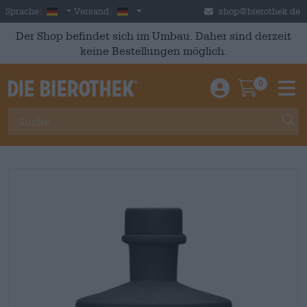
Skip to main content
German
Deutschland
Sprache:
Versand:
shop@bierothek.de
Der Shop befindet sich im Umbau. Daher sind derzeit
keine Bestellungen möglich.
0
Einloggen / An
Warenkor
M