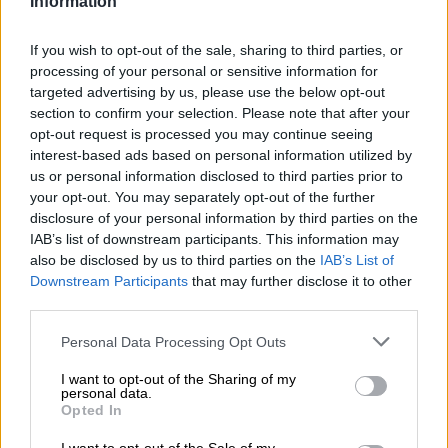
Information
Brauerei
If you wish to opt-out of the sale, sharing to third parties, or
Stella Artois
processing of your personal or sensitive information for
Bierothek® ID
targeted advertising by us, please use the below opt-out
12039001
section to confirm your selection. Please note that after your
opt-out request is processed you may continue seeing
Gewicht
0.25kg(0.43kg mit Verpackung)
interest-based ads based on personal information utilized by
us or personal information disclosed to third parties prior to
Pfand
your opt-out. You may separately opt-out of the further
€ 0.10
disclosure of your personal information by third parties on the
LMIV
IAB’s list of downstream participants. This information may
Verantwortlicher Lebensmittelunternehmer (EU)
also be disclosed by us to third parties on the
IAB’s List of
InBev Belgium, Industrielaan 21 Bd. Industriel,
Downstream Participants
that may further disclose it to other
Belgien(BE)
third parties.
Bierregion
Belgien & Niederlande
Personal Data Processing Opt Outs
Bierstil
Pils
I want to opt-out of the Sharing of my
personal data.
Speiseempfehlung
Opted In
Vorspeise
: Häppchen mit mildem Frischkäse und Lachs oder
Forelle