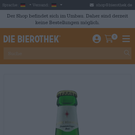
Skip to main content
German
Deutschland
Sprache:
Versand:
shop@bierothek.de
Der Shop befindet sich im Umbau. Daher sind derzeit
keine Bestellungen möglich.
0
Einloggen / An
Warenkor
M