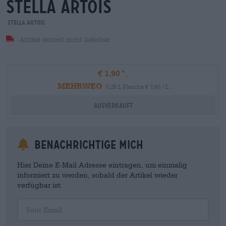
stella artois
Stella Artois
Artikel derzeit nicht lieferbar
€ 1,90
MEHRWEG
0,25 L Flasche € 7,60 / L
Ausverkauft
Benachrichtige mich
Hier Deine E-Mail Adresse eintragen, um einmalig
informiert zu werden, sobald der Artikel wieder
verfügbar ist.
Your Email