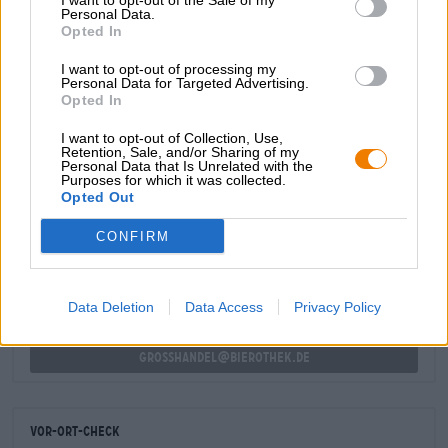
I want to opt-out of the Sale of my
Hauptspeise
: Gebratener Fisch/ Steak/ Gemüse vom Grill
Personal Data.
Nachspeise
: Käse-Sahne Kuchen
Opted In
Alkoholgehalt
I want to opt-out of processing my
5.2 % vol
Personal Data for Targeted Advertising.
Opted In
Zutaten
Wasser, Gerstenmalz, Mais, Hopfen
I want to opt-out of Collection, Use,
Retention, Sale, and/or Sharing of my
Personal Data that Is Unrelated with the
Purposes for which it was collected.
KOSTENFREIE BIERATUNG
Opted Out
Du hast Fragen zu diesem Bier? Wir sind für Dich da.
shop@bierothek.de
CONFIRM
Händler oder Gastronomen
Data Deletion
Data Access
Privacy Policy
Du willst größere Mengen günstiger einkaufen?
grosshandel@bierothek.de
Vor-Ort-Check